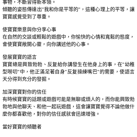
事物，不斷習得新本領。
傾聽的姿態傳達出"我和你是平等的"，這種心理上的平等，讓
寶寶感覺受到了尊重。
使寶寶樂意與你分享心事
在自然的交談或輕鬆的遊戲中，你愉快的心情和寬鬆的態度，
會使寶寶敞開心靈，向你講述他的心事。
發展寶寶的語言
寶寶總是興致勃勃、反复給你講發生在他身上的事，在"幼稚
型嘮叨"中，他正滿足著自身"反复操練嘴巴"的需要，使語言
天分得到充分的發掘。
加深寶寶對你的信任
有時候寶寶的話題或遊戲可能是無聊或煩人的，而你能興致勃
勃地與他聊天、和他一起玩遊戲，這會讓寶寶覺得不論他做什
麼你都喜歡他，對你的信任感就會迅速增強。
當好寶寶的傾聽者