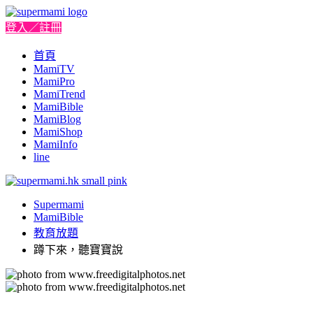
登入／註冊
首頁
MamiTV
MamiPro
MamiTrend
MamiBible
MamiBlog
MamiShop
MamiInfo
line
Supermami
MamiBible
教育放題
蹲下來，聽寶寶說