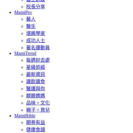
校長分享
MamiPro
藝人
醫生
堪輿學家
成功人士
著名運動員
MamiTrend
每週好去處
星級追縱
最新資訊
識飲識食
醫護與你
靚靚媽媽
品味。文化
親子。育兒
MamiBible
開卷有益
健康食譜