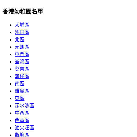
香港幼稚園名單
大埔區
沙田區
北區
元朗區
屯門區
荃灣區
葵青區
灣仔區
南區
離島區
東區
深水涉區
中西區
西貢區
油尖旺區
觀塘區