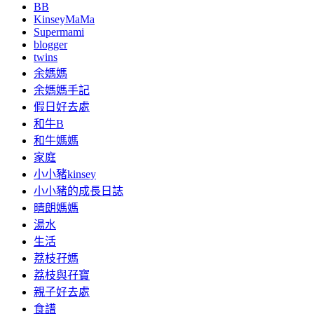
BB
KinseyMaMa
Supermami
blogger
twins
余媽媽
余媽媽手記
假日好去處
和牛B
和牛媽媽
家庭
小小豬kinsey
小小豬的成長日誌
晴朗媽媽
湯水
生活
荔枝孖媽
荔枝與孖寶
親子好去處
食譜