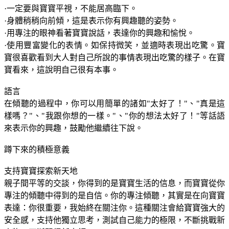
·一定要與寶寶平視，不能居高臨下。
·身體稍稍向前傾，這是表示你有興趣聽的姿勢。
·用專注的眼神看著寶寶說話，表達你的興趣和愉悅。
·使用豐富變化的表情。如保持微笑，並適時表現出吃驚。寶
寶很喜歡看到大人對自己所說的事情表現出吃驚的樣子。在寶
寶看來，這說明自己很有本事。
語言
在傾聽的過程中，你可以用簡單的諸如"太好了！"、"真是這
樣嗎？"、"我跟你想的一樣。"、"你的想法太好了！"等話語
來表示你的興趣，鼓勵他繼續往下說。
蹲下來的積極意義
支持寶寶探索新天地
親子間平等的交談，你得到的是寶寶生活的信息，而寶寶從你
專注的傾聽中得到的是自信。你的專注傾聽，其實是在向寶寶
表達：你很重要，我始終在關注你。這種關注會給寶寶強大的
安全感，支持他獨立思考，測試自己能力的極限，不斷挑戰新