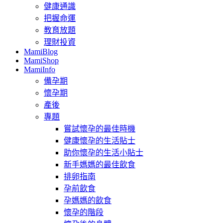
健康通識
把握命運
教育放題
理財投資
MamiBlog
MamiShop
MamiInfo
備孕期
懷孕期
產後
專題
嘗試懷孕的最佳時機
健康懷孕的生活貼士
助你懷孕的生活小貼士
新手媽媽的最佳飲食
排卵指南
孕前飲食
孕媽媽的飲食
懷孕的階段