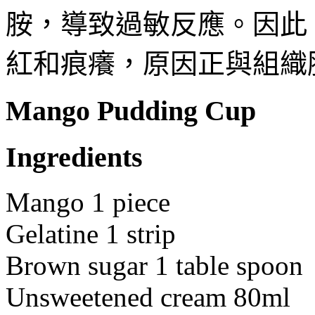
胺，導致過敏反應。因此
紅和痕癢，原因正與組織
Mango Pudding Cup
Ingredients
Mango 1 piece
Gelatine 1 strip
Brown sugar 1 table spoon
Unsweetened cream 80ml