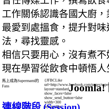
曾任傳媒工作，撰寫飲食
工作關係認識各國大廚，
最愛到處搵食，提升對味
法，尋找靈感。
相信只要用心，沒有煮不
現在學習從飲食中頓悟人
{JFBCLike
馬上成為Supermami的
Jooml
url=http://www.facebook.com/pages/su
Fans
layout=standard
show_faces=false
show_send_button=false
width=300
連線階段 (Session)
action=like