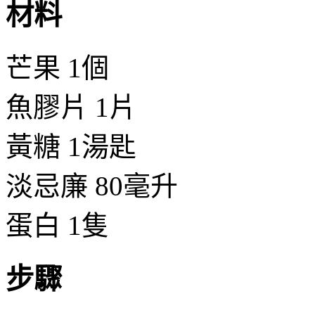
材料
芒果 1個
魚膠片 1片
黃糖 1湯匙
淡忌廉 80毫升
蛋白 1隻
步驟