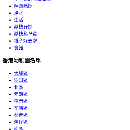
晴朗媽媽
湯水
生活
荔枝孖媽
荔枝與孖寶
親子好去處
食譜
香港幼稚園名單
大埔區
沙田區
北區
元朗區
屯門區
荃灣區
葵青區
灣仔區
南區