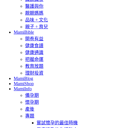
醫護與你
靚靚媽媽
品味。文化
親子。育兒
MamiBible
開卷有益
健康食譜
健康通識
把握命運
教育放題
理財投資
MamiBlog
MamiShop
MamiInfo
備孕期
懷孕期
產後
專題
嘗試懷孕的最佳時機