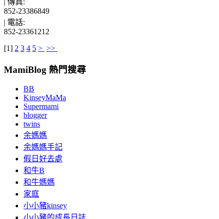
|
傳真:
852-23386849
|
電話:
852-23361212
[
1
]
2
3
4
5
>
>>
MamiBlog 熱門搜尋
BB
KinseyMaMa
Supermami
blogger
twins
余媽媽
余媽媽手記
假日好去處
和牛B
和牛媽媽
家庭
小小豬kinsey
小小豬的成長日誌