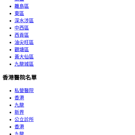
離島區
東區
深水涉區
中西區
西貢區
油尖旺區
觀塘區
黃大仙區
九龍城區
香港醫院名單
私營醫院
香港
九龍
新界
公立診所
香港
九龍