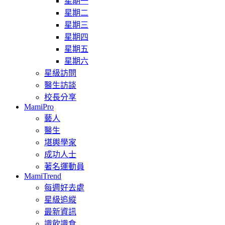
星期一
星期二
星期三
星期四
星期五
星期六
星級訪問
醫生訪談
校長分享
MamiPro
藝人
醫生
堪輿學家
成功人士
著名運動員
MamiTrend
每週好去處
星級追縱
最新資訊
識飲識食