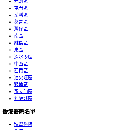
元朗區
屯門區
荃灣區
葵青區
灣仔區
南區
離島區
東區
深水涉區
中西區
西貢區
油尖旺區
觀塘區
黃大仙區
九龍城區
香港醫院名單
私營醫院