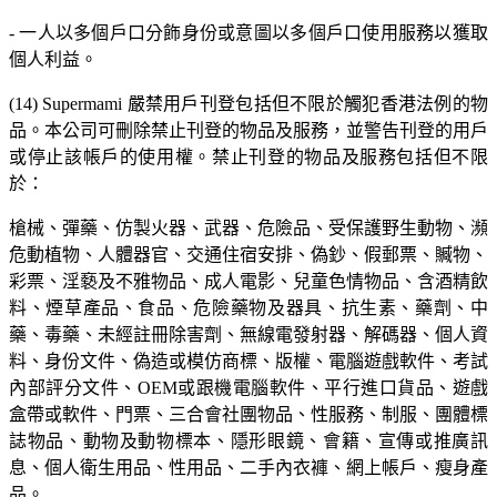
- 一人以多個戶口分飾身份或意圖以多個戶口使用服務以獲取
個人利益。
(14) Supermami 嚴禁用戶刊登包括但不限於觸犯香港法例的物
品。本公司可刪除禁止刊登的物品及服務，並警告刊登的用戶
或停止該帳戶的使用權。禁止刊登的物品及服務包括但不限
於：
槍械、彈藥、仿製火器、武器、危險品、受保護野生動物、瀕
危動植物、人體器官、交通住宿安排、偽鈔、假郵票、贓物、
彩票、淫褻及不雅物品、成人電影、兒童色情物品、含酒精飲
料、煙草產品、食品、危險藥物及器具、抗生素、藥劑、中
藥、毒藥、未經註冊除害劑、無線電發射器、解碼器、個人資
料、身份文件、偽造或模仿商標、版權、電腦遊戲軟件、考試
內部評分文件、OEM或跟機電腦軟件、平行進口貨品、遊戲
盒帶或軟件、門票、三合會社團物品、性服務、制服、團體標
誌物品、動物及動物標本、隱形眼鏡、會籍、宣傳或推廣訊
息、個人衛生用品、性用品、二手內衣褲、網上帳戶、瘦身產
品。