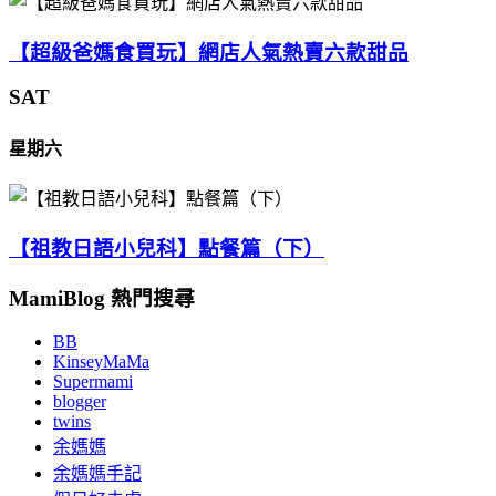
【超級爸媽食買玩】網店人氣熱賣六款甜品
SAT
星期六
【祖教日語小兒科】點餐篇（下）
MamiBlog 熱門搜尋
BB
KinseyMaMa
Supermami
blogger
twins
余媽媽
余媽媽手記