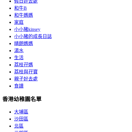
假日好去處
和牛B
和牛媽媽
家庭
小小豬kinsey
小小豬的成長日誌
晴朗媽媽
湯水
生活
荔枝孖媽
荔枝與孖寶
親子好去處
食譜
香港幼稚園名單
大埔區
沙田區
北區