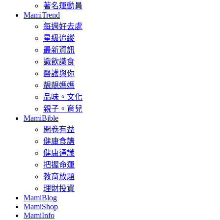
著名運動員
MamiTrend
每週好去處
星級追縱
最新資訊
識飲識食
醫護與你
靚靚媽媽
品味。文化
親子。育兒
MamiBible
開卷有益
健康食譜
健康通識
把握命運
教育放題
理財投資
MamiBlog
MamiShop
MamiInfo