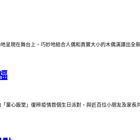
樂劇作生動地呈現在舞台上，巧妙地結合人偶和真實大小的木偶演譯出
福
拍「童心飯堂」復辨疫情首個生日派對，與近百位小朋友及家長