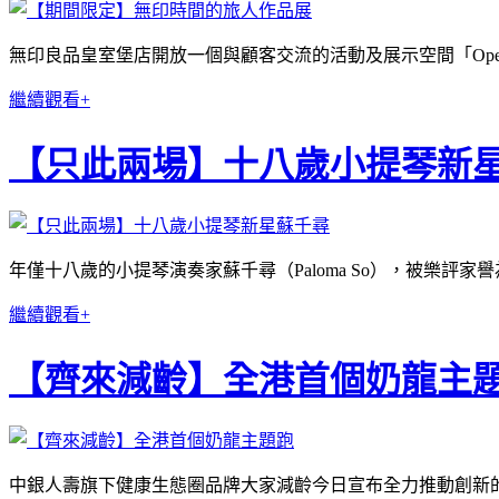
無印良品皇室堡店開放一個與顧客交流的活動及展示空間「Ope
繼續觀看+
【只此兩場】十八歲小提琴新
年僅十八歲的小提琴演奏家蘇千尋（Paloma So），被樂
繼續觀看+
【齊來減齡】全港首個奶龍主
中銀人壽旗下健康生態圈品牌大家減齡今日宣布全力推動創新的「