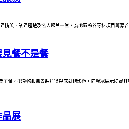
商界精英、業界翹楚及名人聚首一堂，為地區慈善牙科項目籌募
展見餐不是餐
錯視」為主軸，把食物和風景照片後製成對稱影像，向觀眾展示隱藏其
作品展