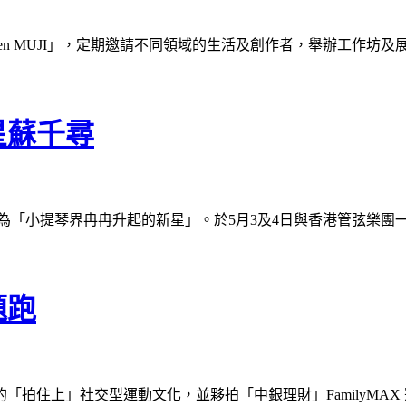
n MUJI」，定期邀請不同領域的生活及創作者，舉辦工作坊
星蘇千尋
評家譽為「小提琴界冉冉升起的新星」。於5月3及4日與香港管弦
題跑
拍住上」社交型運動文化，並夥拍「中銀理財」FamilyMAX