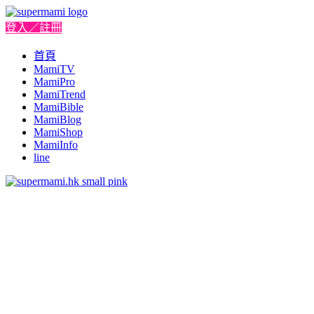
登入／註冊
首頁
MamiTV
MamiPro
MamiTrend
MamiBible
MamiBlog
MamiShop
MamiInfo
line