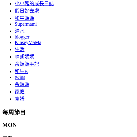
小小豬的成長日誌
假日好去處
和牛媽媽
Supermami
湯水
blogger
KinseyMaMa
生活
晴朗媽媽
余媽媽手記
和牛B
twins
余媽媽
家庭
食譜
每周節目
MON