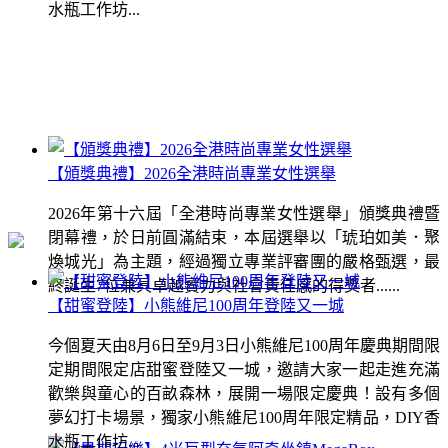
水瓶工作坊...
【頒獎典禮】2026全港時尚專業女性選舉
2026年第十六屆「全港時尚專業女性選舉」頒獎典禮暨
閉幕禮，於日前圓滿結束，本屆選舉以「琥珀如美．聚
煥城光」為主題，經過獨立專業評審團的嚴格甄選，最
終誕生7位兼具卓越實力與社會責任感的得獎者......
【甜蜜登陸】小熊維尼100周年登陸又一城
今個夏天由8月6日至9月3日小熊維尼100周年慶典期間限
定期間限定店甜蜜登陸又一城，邀請大家一起走進充滿
歡樂與童心的百畝森林，展開一場限定慶典！設有多個
夢幻打卡場景，獨家小熊維尼100周年限定精品，DIY香
水瓶工作坊...