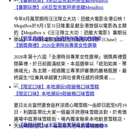
【暑期玩樂】4米巨型充氣阿奇坐鎮MegaBox
今年8月萬眾期待汪汪隊立大功：恐龍大電影全港公映！
MegaBox於8月1至31日隆重呈獻全港首個以電影為主題
的【MegaBox x《汪汪隊立大功：恐龍大電影》暑期玩
樂站】！4米的電影主題巨型充氣警犬阿奇（Chase）...
【頒獎典禮】2026全港時尚專業女性選舉
2026年第十六屆「全港時尚專業女性選舉」頒獎典禮暨
閉幕禮，於日前圓滿結束，本屆選舉以「琥珀如美．聚
煥城光」為主題，經過獨立專業評審團的嚴格甄選，最
終誕生7位兼具卓越實力與社會責任感的得獎者......
【限定口味】本地潮玩9款破格口味雪糕
夏日炎炎當然要食返杯涼透心嘅雪糕～由即日起至8月19
日，利園區帶比大家一個最浮誇港味雪糕派對，於希慎
廣場中庭港味雪糕街，場內獨家聯乘本地創意雪糕店，
大玩9款創意口味！每款極具港味的雪糕體驗！