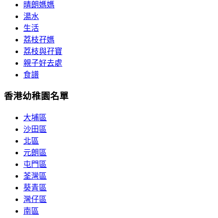
晴朗媽媽
湯水
生活
荔枝孖媽
荔枝與孖寶
親子好去處
食譜
香港幼稚園名單
大埔區
沙田區
北區
元朗區
屯門區
荃灣區
葵青區
灣仔區
南區