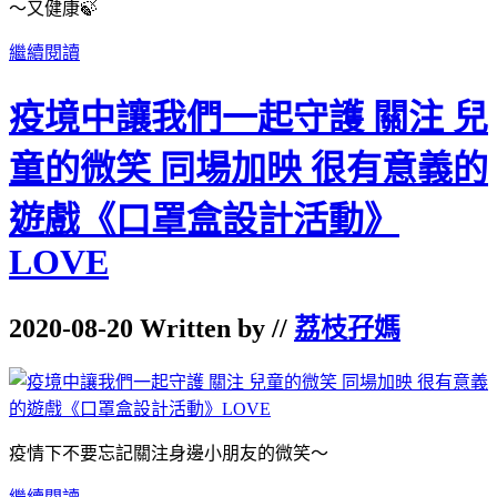
～又健康🍃
繼續閱讀
疫境中讓我們一起守護 關注 兒
童的微笑 同場加映 很有意義的
遊戲《口罩盒設計活動》
LOVE
2020-08-20 Written by //
荔枝孖媽
疫情下不要忘記關注身邊小朋友的微笑～