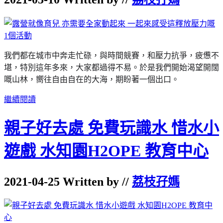
我們都在城市中奔走忙碌，與時間競賽，和壓力抗爭，疲憊不
堪，特別這年多來，大家都過得不易。
於是我們開始渴望開闊
嘅山林，嚮往自由自在的大海，期盼著一個出口。
繼續閱讀
親子好去處 免費玩識水 惜水小
遊戲 水知園H2OPE 教育中心
2021-04-25 Written by //
荔枝孖媽