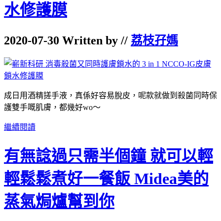
水修護膜
2020-07-30 Written by //
荔枝孖媽
成日用酒精搓手液，真係好容易脫皮，呢款就做到殺菌同時保
護雙手嘅肌膚，都幾好wo～
繼續閱讀
有無諗過只需半個鐘 就可以輕
輕鬆鬆煮好一餐飯 Midea美的
蒸氣焗爐幫到你