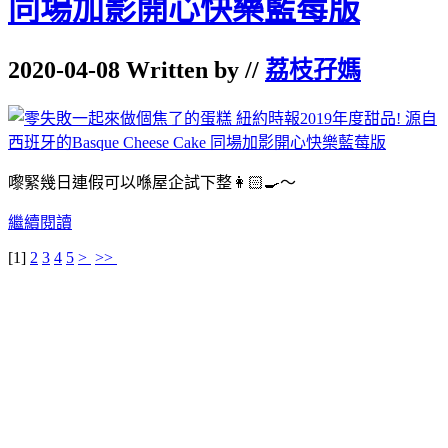
同場加影開心快樂藍莓版
2020-04-08 Written by //
荔枝孖媽
嚟緊幾日連假可以喺屋企試下整👩🏻‍🍳～
繼續閱讀
[
1
]
2
3
4
5
>
>>