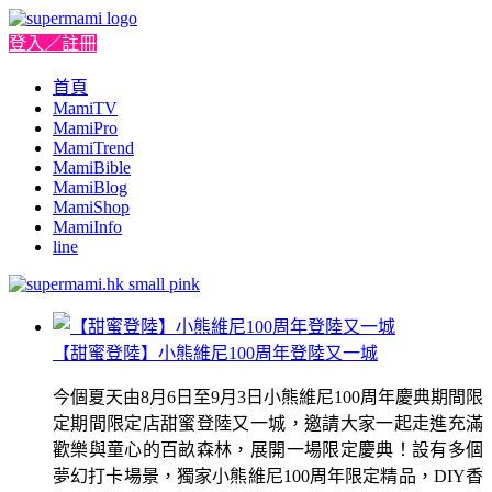
登入／註冊
首頁
MamiTV
MamiPro
MamiTrend
MamiBible
MamiBlog
MamiShop
MamiInfo
line
【甜蜜登陸】小熊維尼100周年登陸又一城
今個夏天由8月6日至9月3日小熊維尼100周年慶典期間限
定期間限定店甜蜜登陸又一城，邀請大家一起走進充滿
歡樂與童心的百畝森林，展開一場限定慶典！設有多個
夢幻打卡場景，獨家小熊維尼100周年限定精品，DIY香