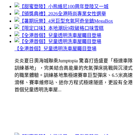
【全港首個】兒童透明洗車屋矚目登場
炎炎夏日奧海城聯乘Jumptopia 驚喜打造盛夏「極速車隊
訓練基地」，完美結合高能量的充氣彈床挑戰與沉浸式
的職業體驗。訓練基地集極速賽車巨型彈床、6.5米高速
滑梯、賽車維修站、迷你方程式極速隧道，更設有全港
首個兒童透明洗車屋...