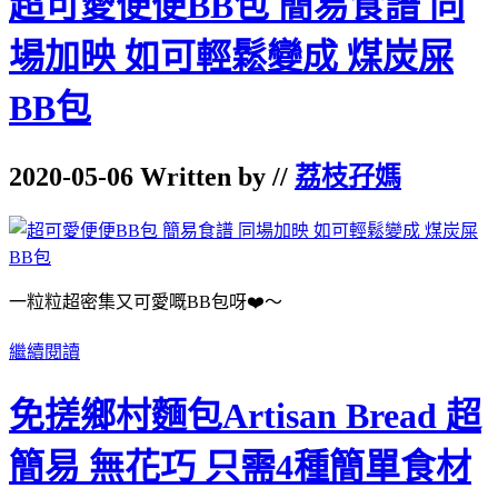
超可愛便便BB包 簡易食譜 同
場加映 如可輕鬆變成 煤炭屎
BB包
2020-05-06 Written by //
荔枝孖媽
一粒粒超密集又可愛嘅BB包呀❤️～
繼續閱讀
免搓鄉村麵包Artisan Bread 超
簡易 無花巧 只需4種簡單食材