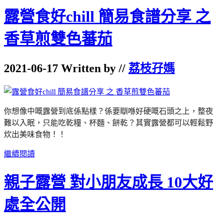
露營食好chill 簡易食譜分享 之
香草煎雙色蕃茄
2021-06-17 Written by //
荔枝孖媽
你想像中嘅露營到底係點樣？
係要瞓喺好硬嘅石頭之上，整夜
難以入眠，只能吃乾糧、杯麵、餅乾？
其實露營都可以輕鬆野
炊出美味食物！！
繼續閱讀
親子露營 對小朋友成長 10大好
處全公開