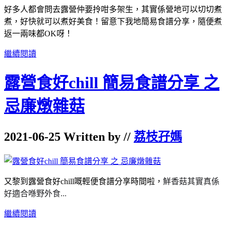
好多人都會問去露營仲要拎咁多架生，其實係營地可以切切煮
煮，好快就可以煮好美食！留意下我地簡易食譜分享，隨便煮
返一兩味都OK呀！
繼續閱讀
露營食好chill 簡易食譜分享 之
忌廉燉雜菇
2021-06-25 Written by //
荔枝孖媽
又黎到露營食好chill嘅輕便食譜分享時間啦，
鮮香菇其實真係
好適合喺野外食...
繼續閱讀