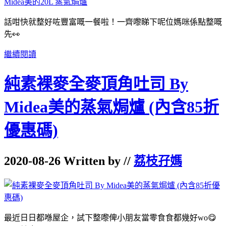
話咁快就整好咗豐富嘅一餐啦！一齊嚟睇下呢位媽咪係點整嘅
先👀
繼續閱讀
純素裸麥全麥頂角吐司 By
Midea美的蒸氣焗爐 (內含85折
優惠碼)
2020-08-26 Written by //
荔枝孖媽
最近日日都喺屋企，試下整嚟俾小朋友當零食食都幾好wo😋