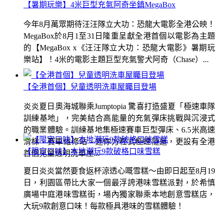
【暑期玩樂】4米巨型充氣阿奇坐鎮MegaBox
今年8月萬眾期待汪汪隊立大功：恐龍大電影全港公映！
MegaBox於8月1至31日隆重呈獻全港首個以電影為主題
的【MegaBox x《汪汪隊立大功：恐龍大電影》暑期玩
樂站】！4米的電影主題巨型充氣警犬阿奇（Chase）...
【全港首個】兒童透明洗車屋矚目登場
炎炎夏日奧海城聯乘Jumptopia 驚喜打造盛夏「極速車隊
訓練基地」，完美結合高能量的充氣彈床挑戰與沉浸式
的職業體驗。訓練基地集極速賽車巨型彈床、6.5米高速
滑梯、賽車維修站、迷你方程式極速隧道，更設有全港
【限定口味】本地潮玩9款破格口味雪糕
首個兒童透明洗車屋...
夏日炎炎當然要食返杯涼透心嘅雪糕～由即日起至8月19
日，利園區帶比大家一個最浮誇港味雪糕派對，於希慎
廣場中庭港味雪糕街，場內獨家聯乘本地創意雪糕店，
大玩9款創意口味！每款極具港味的雪糕體驗！