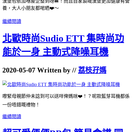
漢堡包依加喺屋企整到呀🍔！而且自家製嘅漢堡更加健康有營
養，大人小朋友都啱晒❤️～
繼續閱讀
北歐時尚Sudio ETT 集時尚功
能於一身 主動式降噪耳機
2020-05-07 Written by //
荔枝孖媽
嚟緊母親節仲未諗到可以送咩俾媽咪❤️！？呢款藍芽耳機都係
一份唔錯嘅禮物！
繼續閱讀