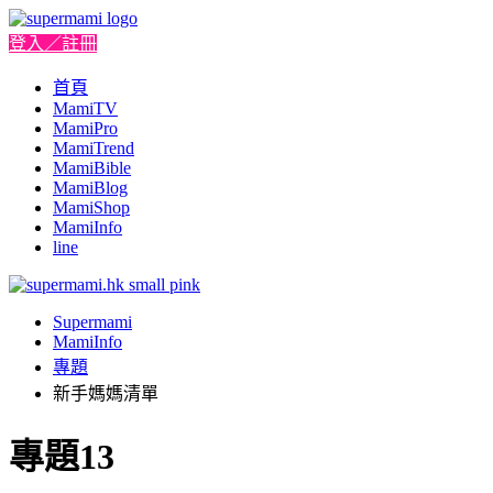
登入／註冊
首頁
MamiTV
MamiPro
MamiTrend
MamiBible
MamiBlog
MamiShop
MamiInfo
line
Supermami
MamiInfo
專題
新手媽媽清單
專題13