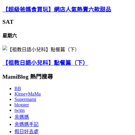
【超級爸媽食買玩】網店人氣熱賣六款甜品
SAT
星期六
【祖教日語小兒科】點餐篇（下）
MamiBlog 熱門搜尋
BB
KinseyMaMa
Supermami
blogger
twins
余媽媽
余媽媽手記
假日好去處