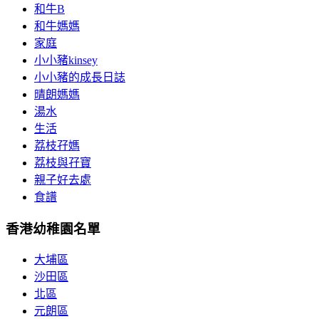
和牛B
和牛媽媽
家庭
小小豬kinsey
小小豬的成長日誌
晴朗媽媽
湯水
生活
荔枝孖媽
荔枝與孖寶
親子好去處
食譜
香港幼稚園名單
大埔區
沙田區
北區
元朗區