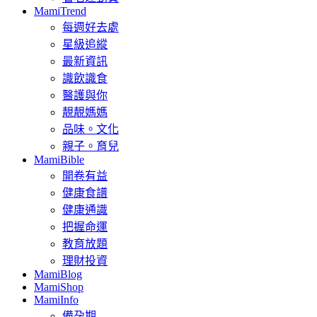
MamiTrend
每週好去處
星級追縱
最新資訊
識飲識食
醫護與你
靚靚媽媽
品味。文化
親子。育兒
MamiBible
開卷有益
健康食譜
健康通識
把握命運
教育放題
理財投資
MamiBlog
MamiShop
MamiInfo
備孕期