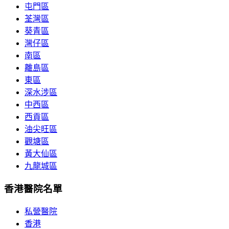
屯門區
荃灣區
葵青區
灣仔區
南區
離島區
東區
深水涉區
中西區
西貢區
油尖旺區
觀塘區
黃大仙區
九龍城區
香港醫院名單
私營醫院
香港