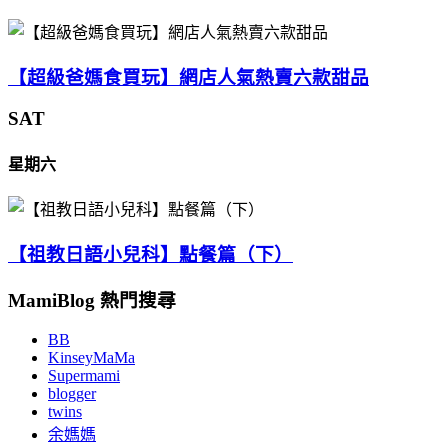
【超級爸媽食買玩】網店人氣熱賣六款甜品
SAT
星期六
【祖教日語小兒科】點餐篇（下）
MamiBlog 熱門搜尋
BB
KinseyMaMa
Supermami
blogger
twins
余媽媽