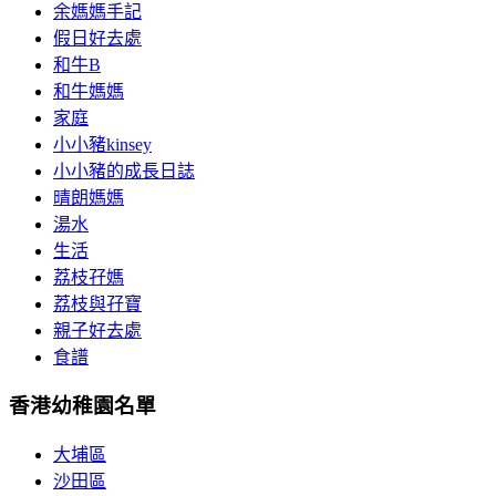
余媽媽手記
假日好去處
和牛B
和牛媽媽
家庭
小小豬kinsey
小小豬的成長日誌
晴朗媽媽
湯水
生活
荔枝孖媽
荔枝與孖寶
親子好去處
食譜
香港幼稚園名單
大埔區
沙田區