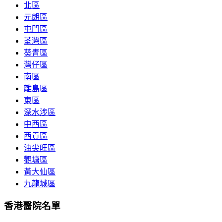
北區
元朗區
屯門區
荃灣區
葵青區
灣仔區
南區
離島區
東區
深水涉區
中西區
西貢區
油尖旺區
觀塘區
黃大仙區
九龍城區
香港醫院名單