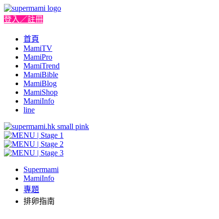
登入／註冊
首頁
MamiTV
MamiPro
MamiTrend
MamiBible
MamiBlog
MamiShop
MamiInfo
line
Supermami
MamiInfo
專題
排卵指南