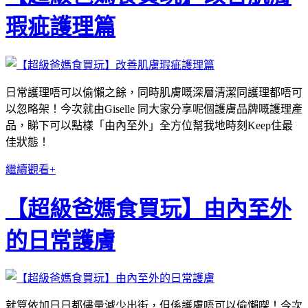
瑕疵護理篇
日常護理唔可以偷懶之餘，同時肌膚嘅深層清潔同護理都唔可
以忽略架！今次就由Giselle 同大家分享呢個護膚品牌嘅護理產
品，睇下可以點樣「由內至外」全方位幫我地時刻Keep住最
佳狀態！
繼續觀看+
【超級爸媽食買玩】由內至外
的日常護膚
就算依加日日都儘量減少出街，但係護膚唔可以偷懶㗎！今次