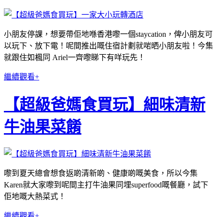
小朋友停課，想要帶佢地喺香港嚟一個staycation，俾小朋友可
以玩下、放下電！呢間推出嘅住宿計劃就啱晒小朋友啦！今集
就跟住如楓同 Ariel一齊嚟睇下有咩玩先！
繼續觀看+
【超級爸媽食買玩】細味清新
牛油果菜餚
嚟到夏天總會想食返啲清新啲、健康啲嘅美食，所以今集
Karen就大家嚟到呢間主打牛油果同埋superfood嘅餐廳，試下
佢地嘅大熱菜式！
繼續觀看+