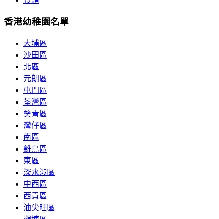
食譜
香港幼稚園名單
大埔區
沙田區
北區
元朗區
屯門區
荃灣區
葵青區
灣仔區
南區
離島區
東區
深水涉區
中西區
西貢區
油尖旺區