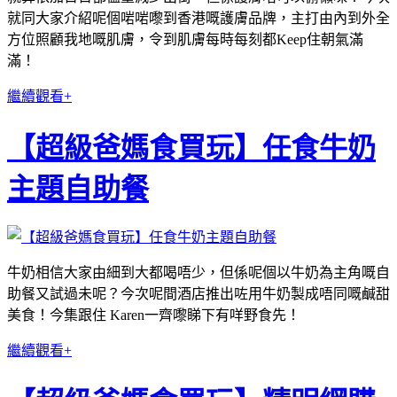
就同大家介紹呢個啱啱嚟到香港嘅護膚品牌，主打由內到外全
方位照顧我地嘅肌膚，令到肌膚每時每刻都Keep住朝氣滿
滿！
繼續觀看+
【超級爸媽食買玩】任食牛奶
主題自助餐
牛奶相信大家由細到大都喝唔少，但係呢個以牛奶為主角嘅自
助餐又試過未呢？今次呢間酒店推出咗用牛奶製成唔同嘅鹹甜
美食！今集跟住 Karen一齊嚟睇下有咩野食先！
繼續觀看+