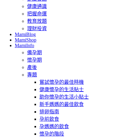
健康通識
把握命運
教育放題
理財投資
MamiBlog
MamiShop
MamiInfo
備孕期
懷孕期
產後
專題
嘗試懷孕的最佳時機
健康懷孕的生活貼士
助你懷孕的生活小貼士
新手媽媽的最佳飲食
排卵指南
孕前飲食
孕媽媽的飲食
懷孕的階段