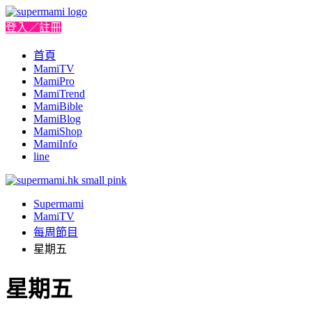
登入／註冊
首頁
MamiTV
MamiPro
MamiTrend
MamiBible
MamiBlog
MamiShop
MamiInfo
line
Supermami
MamiTV
每周節目
星期五
星期五