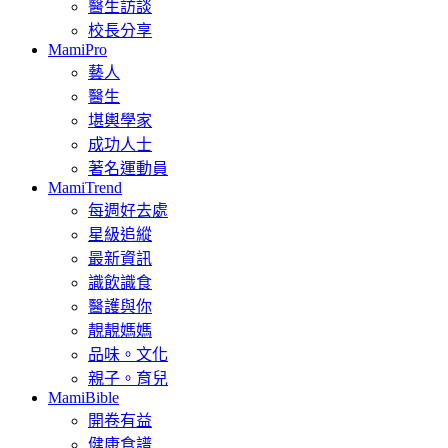
醫生訪談
校長分享
MamiPro
藝人
醫生
堪輿學家
成功人士
著名運動員
MamiTrend
每週好去處
星級追縱
最新資訊
識飲識食
醫護與你
靚靚媽媽
品味。文化
親子。育兒
MamiBible
開卷有益
健康食譜