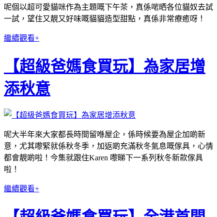
呢個以超可愛貓咪作為主題嘅下午茶，真係啱晒各位貓奴去試
一試，望住又靚又好味嘅貓貓造型甜點，真係非常療癒呀！
繼續觀看+
【超級爸媽食買玩】為家居增
添秋意
呢大半年來大家都長時間留喺屋企，係時候要為屋企加啲新
意，尤其嚟緊就係秋冬季，加返啲充滿秋冬氣息嘅傢具，心情
都會靚啲啦！今集就跟住Karen 嚟睇下一系列秋冬新款傢具
啦！
繼續觀看+
【超級爸媽食買玩】全港首間