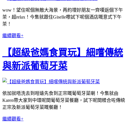
wow！望住呢個無敵大海景，再約埋好朋友一齊嘆返個下午
茶，超relax！今集就跟住Giselle嚟試下呢個酒店嘅意式下午
茶！
繼續觀看+
【超級爸媽食買玩】細嚐傳統
與新派葡萄牙菜
依加就唔洗去到咁遠先食到正宗嘅葡萄牙菜喇！今集就由
Karen帶大家到中環呢間葡萄牙菜餐廳，試下呢間糅合咗傳統
正宗及新派葡萄牙菜嘅餐廳！
繼續觀看+