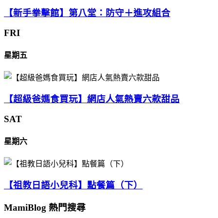
【新手拳擊館】第八堂：防守＋進攻組合
FRI
星期五
【超級爸媽食買玩】網店人氣熱賣六款甜品
SAT
星期六
【祖教日語小兒科】點餐篇（下）
MamiBlog 熱門搜尋