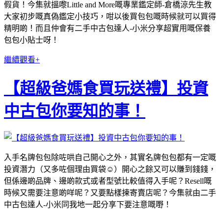
假貨！今集就搵嚟Little and More嘅專業鑑定師-倉橋涼先生教
大家初步嘅真偽鑑定小技巧，咁以後買包包嘅時候就可以買得
精明啲！而且仲會有二手中古包達人-小米分享超實用嘅保養
包包小貼士呀！
繼續觀看+
【超級爸媽食買玩送禮】投資
中古包你要知的事！
入手名牌包包除咗哄自己開心之外，其實名牌包包都有一定嘅
投資潛力（又多咗個理由買袋☺️）開心之餘又可以賺到錢錢，
但係邊啲品牌、邊啲款式或者型號比較值得入手呢？Resell嘅
時候又需要注意啲咩呢？又要點樣揀寄賣店呢？今集就由二手
中古包達人-小米同我地一起分享下要注意嘅嘢！