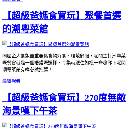
【超級爸媽食買玩】聚餐首選
的潮粵菜館
同屋企人食飯最重要係食物好食、環境舒服，呢間主打潮粵菜
嘅餐會就是一個唔錯嘅選擇，今集就跟住如楓一齊嚟睇下呢間
潮粵菜館有咩必試推薦！
繼續觀看+
【超級爸媽食買玩】270度無敵
海景嘆下午茶