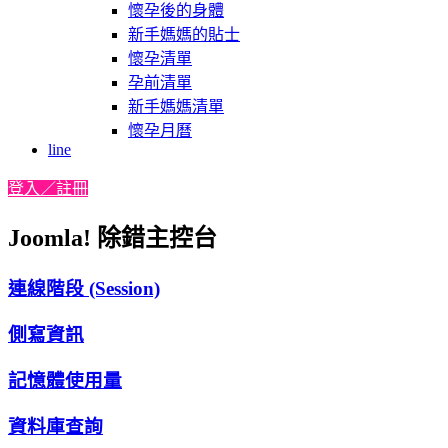
懷孕後的身體
新手媽媽的貼士
懷孕清單
孕前清單
新手媽媽清單
懷孕月曆
line
登入／註冊
Joomla! 除錯主控台
連線階段 (Session)
側寫資訊
記憶體使用量
資料庫查詢