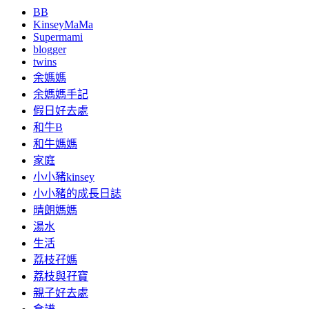
BB
KinseyMaMa
Supermami
blogger
twins
余媽媽
余媽媽手記
假日好去處
和牛B
和牛媽媽
家庭
小小豬kinsey
小小豬的成長日誌
晴朗媽媽
湯水
生活
荔枝孖媽
荔枝與孖寶
親子好去處