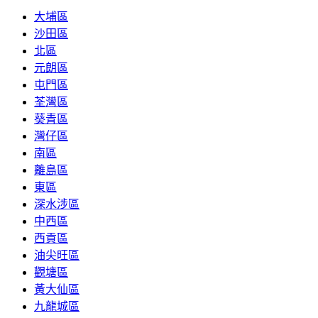
大埔區
沙田區
北區
元朗區
屯門區
荃灣區
葵青區
灣仔區
南區
離島區
東區
深水涉區
中西區
西貢區
油尖旺區
觀塘區
黃大仙區
九龍城區