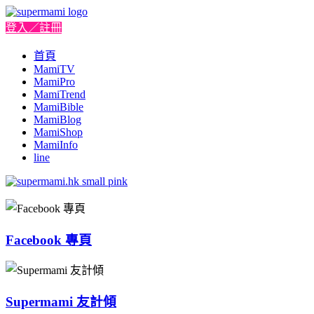
登入／註冊
首頁
MamiTV
MamiPro
MamiTrend
MamiBible
MamiBlog
MamiShop
MamiInfo
line
Facebook 專頁
Supermami 友計傾