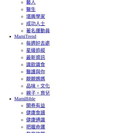
藝人
醫生
堪輿學家
成功人士
著名運動員
MamiTrend
每週好去處
星級追縱
最新資訊
識飲識食
醫護與你
靚靚媽媽
品味。文化
親子。育兒
MamiBible
開卷有益
健康食譜
健康通識
把握命運