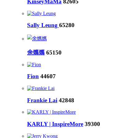
KinseyMaMa
82605
Sally Leung
65280
余媽媽
65150
Fion
44607
Frankie Lai
42848
KARLY | InspireMore
39300