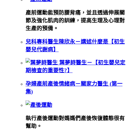
產前運動能預防腰背痛，並且透過伸展關
節及強化肌肉的訓練，提高生理及心理對
生產的預備。
兒科專科醫生陳欣永－講述什麼是【初生
嬰兒代謝病】
葉夢詩醫生－【初生嬰兒定
期檢查的重要性?】
孕婦產前產後情緒病－關家力醫生 (第一
集)
執行產後運動對媽媽們產後恢復體態很有
幫助。