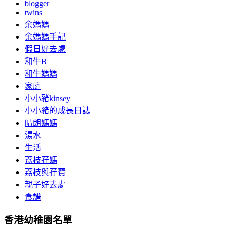
blogger
twins
余媽媽
余媽媽手記
假日好去處
和牛B
和牛媽媽
家庭
小小豬kinsey
小小豬的成長日誌
晴朗媽媽
湯水
生活
荔枝孖媽
荔枝與孖寶
親子好去處
食譜
香港幼稚園名單