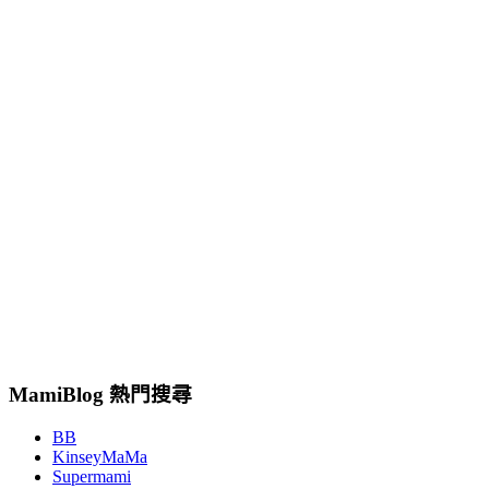
MamiBlog 熱門搜尋
BB
KinseyMaMa
Supermami