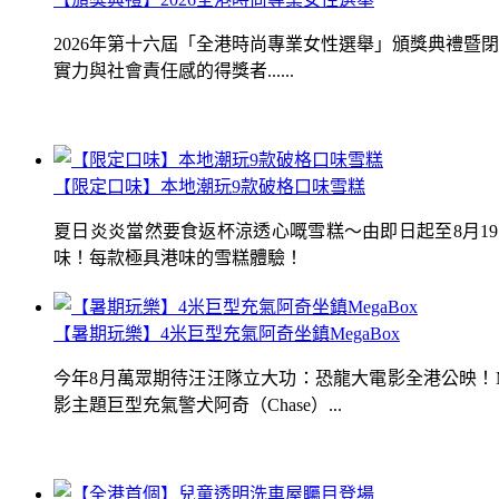
2026年第十六屆「全港時尚專業女性選舉」頒獎典禮
實力與社會責任感的得獎者......
【限定口味】本地潮玩9款破格口味雪糕
夏日炎炎當然要食返杯涼透心嘅雪糕～由即日起至8月1
味！每款極具港味的雪糕體驗！
【暑期玩樂】4米巨型充氣阿奇坐鎮MegaBox
今年8月萬眾期待汪汪隊立大功：恐龍大電影全港公映！Me
影主題巨型充氣警犬阿奇（Chase）...