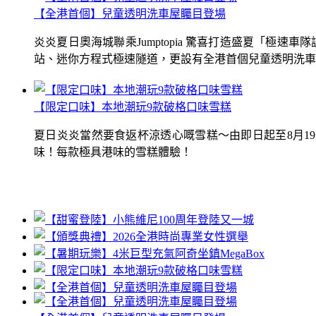
【全港首個】兒童透明洗車屋矚目登場
炎炎夏日奧海城聯乘Jumptopia 驚喜打造盛夏「極
站、迷你方程式極速隧道，更設有全港首個兒童透明洗車屋.
【限定口味】本地潮玩9款破格口味雪糕
夏日炎炎當然要食返杯涼透心嘅雪糕～由即日起至8月1
味！每款極具港味的雪糕體驗！