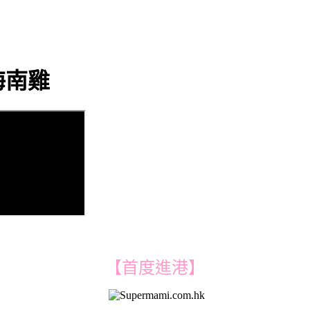
海南雞
【首度進港】