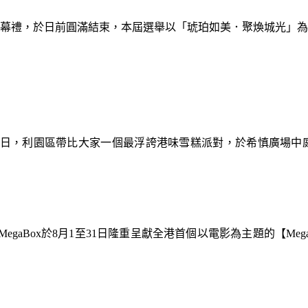
暨閉幕禮，於日前圓滿結束，本屆選舉以「琥珀如美．聚煥城光」
9日，利園區帶比大家一個最浮誇港味雪糕派對，於希慎廣場中
gaBox於8月1至31日隆重呈獻全港首個以電影為主題的【Meg