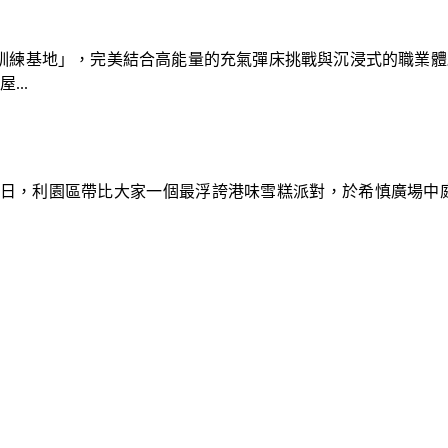
速車隊訓練基地」，完美結合高能量的充氣彈床挑戰與沉浸式的職業
..
9日，利園區帶比大家一個最浮誇港味雪糕派對，於希慎廣場中