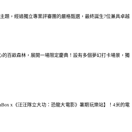
為主題，經過獨立專業評審團的嚴格甄選，最終誕生7位兼具卓越
童心的百畝森林，展開一場限定慶典！設有多個夢幻打卡場景，獨
aBox x《汪汪隊立大功：恐龍大電影》暑期玩樂站】！4米的電