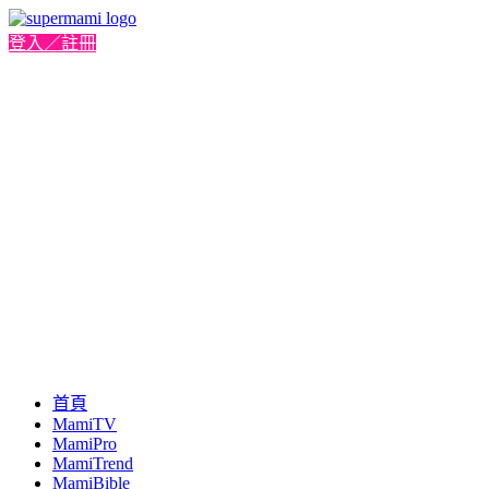
登入／註冊
首頁
MamiTV
MamiPro
MamiTrend
MamiBible