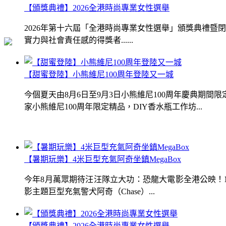
【頒獎典禮】2026全港時尚專業女性選舉
2026年第十六屆「全港時尚專業女性選舉」頒獎典禮
實力與社會責任感的得獎者......
【甜蜜登陸】小熊維尼100周年登陸又一城
今個夏天由8月6日至9月3日小熊維尼100周年慶典期
家小熊維尼100周年限定精品，DIY香水瓶工作坊...
【暑期玩樂】4米巨型充氣阿奇坐鎮MegaBox
今年8月萬眾期待汪汪隊立大功：恐龍大電影全港公映！Me
影主題巨型充氣警犬阿奇（Chase）...
【頒獎典禮】2026全港時尚專業女性選舉