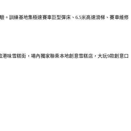
體驗。訓練基地集極速賽車巨型彈床、6.5米高速滑梯、賽車維修
庭港味雪糕街，場內獨家聯乘本地創意雪糕店，大玩9款創意口