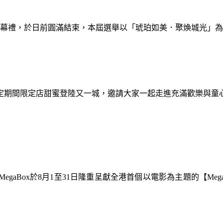
暨閉幕禮，於日前圓滿結束，本屆選舉以「琥珀如美．聚煥城光」
間限定期間限定店甜蜜登陸又一城，邀請大家一起走進充滿歡樂與
gaBox於8月1至31日隆重呈獻全港首個以電影為主題的【Meg