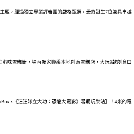
為主題，經過獨立專業評審團的嚴格甄選，最終誕生7位兼具卓越
庭港味雪糕街，場內獨家聯乘本地創意雪糕店，大玩9款創意口
aBox x《汪汪隊立大功：恐龍大電影》暑期玩樂站】！4米的電