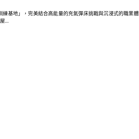
速車隊訓練基地」，完美結合高能量的充氣彈床挑戰與沉浸式的職業
..