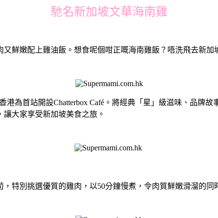
馳名新加坡文華海南雞
肉又鮮嫩配上雞油飯。想食呢個咁正嘅海南雞飯？唔洗飛去新加
以香港為首站開設Chatterbox Café。將經典「星」級滋
甜品,，讓大家享受新加坡美食之旅。
苟，特別挑選優質的雞肉，以50分鐘慢煮，令肉質鮮嫩滑溜的同