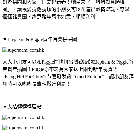
到遊樂園和大家一同慶祝新春！牠帶來了「豬豬如意順境
圈」，讓最愛捐窿捐罅的小朋友可以在這裡盡情遊玩，穿過一
個個豬鼻圈，寓意豬年萬事如意，順順利利！
▼Elephant & Piggie賀年百變拼拼圖
大人小朋友可以和Piggie鬥快拼出隱藏版的Elephant & Piggie新
春賀年插圖！Piggie亦不忘為大家送上兩句新年祝賀語—
“Kung Hei Fat Choy”(恭喜發財)和“Good Fortune”，讓小朋友拜
年時可以哄哄長輩輕鬆逗利是！
▼大桔轉轉轉運站