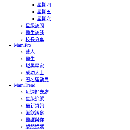
星期四
星期五
星期六
星級訪問
醫生訪談
校長分享
MamiPro
藝人
醫生
堪輿學家
成功人士
著名運動員
MamiTrend
每週好去處
星級追縱
最新資訊
識飲識食
醫護與你
靚靚媽媽