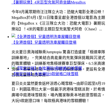
【暑期玩樂】4米巨型充氣阿奇坐鎮MegaBox
今年8月萬眾期待汪汪隊立大功：恐龍大電影全港公映！
MegaBox於8月1至31日隆重呈獻全港首個以電影為主題
的【MegaBox x《汪汪隊立大功：恐龍大電影》暑期玩
樂站】！4米的電影主題巨型充氣警犬阿奇（Chase）...
【全港首個】兒童透明洗車屋矚目登場
炎炎夏日奧海城聯乘Jumptopia 驚喜打造盛夏「極速車隊
訓練基地」，完美結合高能量的充氣彈床挑戰與沉浸式
的職業體驗。訓練基地集極速賽車巨型彈床、6.5米高速
滑梯、賽車維修站、迷你方程式極速隧道，更設有全港
【限定口味】本地潮玩9款破格口味雪糕
首個兒童透明洗車屋...
夏日炎炎當然要食返杯涼透心嘅雪糕～由即日起至8月19
日，利園區帶比大家一個最浮誇港味雪糕派對，於希慎
廣場中庭港味雪糕街，場內獨家聯乘本地創意雪糕店，
大玩9款創意口味！每款極具港味的雪糕體驗！