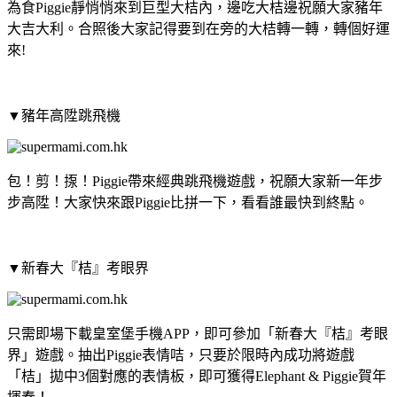
為食Piggie靜悄悄來到巨型大桔內，邊吃大桔邊祝願大家豬年
大吉大利。合照後大家記得要到在旁的大桔轉一轉，轉個好運
來!
▼豬年高陞跳飛機
包！剪！揼！Piggie帶來經典跳飛機遊戲，祝願大家新一年步
步高陞！大家快來跟Piggie比拼一下，看看誰最快到終點。
▼新春大『桔』考眼界
只需即場下載皇室堡手機APP，即可參加「新春大『桔』考眼
界」遊戲。抽出Piggie表情咭，只要於限時內成功將遊戲
「桔」拋中3個對應的表情板，即可獲得Elephant & Piggie賀年