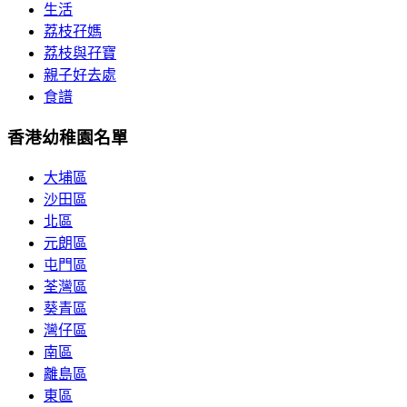
生活
荔枝孖媽
荔枝與孖寶
親子好去處
食譜
香港幼稚園名單
大埔區
沙田區
北區
元朗區
屯門區
荃灣區
葵青區
灣仔區
南區
離島區
東區