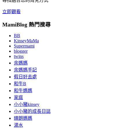
尋找適合您的育兒方式
立即觀看
MamiBlog 熱門搜尋
BB
KinseyMaMa
Supermami
blogger
twins
余媽媽
余媽媽手記
假日好去處
和牛B
和牛媽媽
家庭
小小豬kinsey
小小豬的成長日誌
晴朗媽媽
湯水