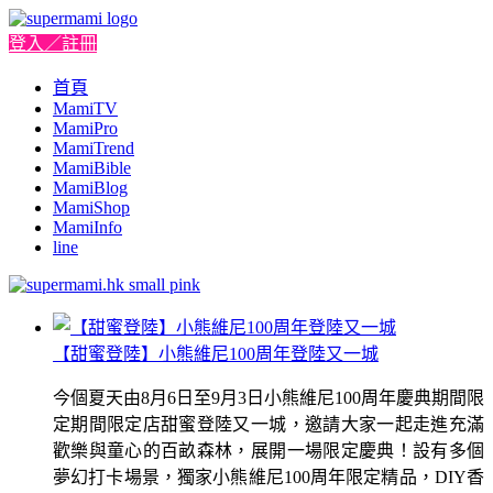
登入／註冊
首頁
MamiTV
MamiPro
MamiTrend
MamiBible
MamiBlog
MamiShop
MamiInfo
line
【甜蜜登陸】小熊維尼100周年登陸又一城
今個夏天由8月6日至9月3日小熊維尼100周年慶典期間限
定期間限定店甜蜜登陸又一城，邀請大家一起走進充滿
歡樂與童心的百畝森林，展開一場限定慶典！設有多個
夢幻打卡場景，獨家小熊維尼100周年限定精品，DIY香