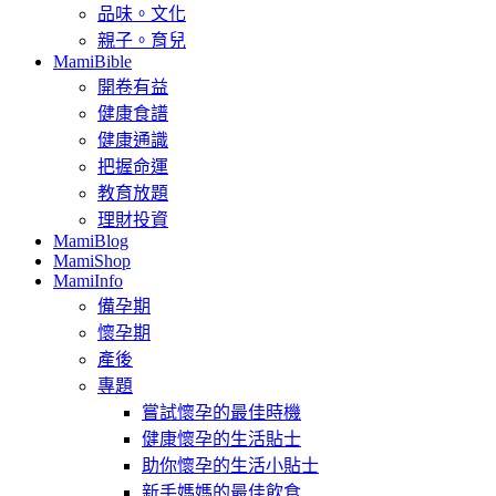
品味。文化
親子。育兒
MamiBible
開卷有益
健康食譜
健康通識
把握命運
教育放題
理財投資
MamiBlog
MamiShop
MamiInfo
備孕期
懷孕期
產後
專題
嘗試懷孕的最佳時機
健康懷孕的生活貼士
助你懷孕的生活小貼士
新手媽媽的最佳飲食