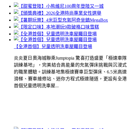
【全港首個】兒童透明洗車屋矚目登場
炎炎夏日奧海城聯乘Jumptopia 驚喜打造盛夏「極速車隊
訓練基地」，完美結合高能量的充氣彈床挑戰與沉浸式
的職業體驗。訓練基地集極速賽車巨型彈床、6.5米高速
滑梯、賽車維修站、迷你方程式極速隧道，更設有全港
首個兒童透明洗車屋...