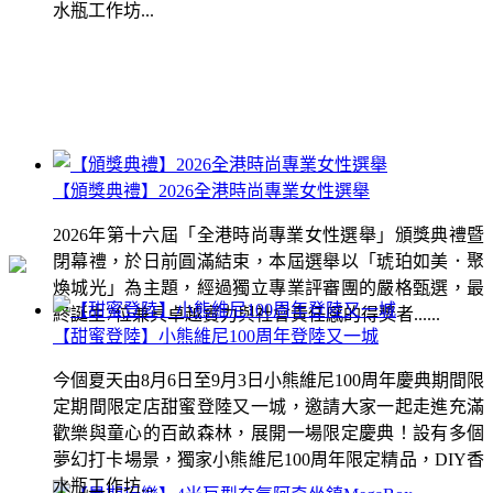
水瓶工作坊...
【頒獎典禮】2026全港時尚專業女性選舉
2026年第十六屆「全港時尚專業女性選舉」頒獎典禮暨
閉幕禮，於日前圓滿結束，本屆選舉以「琥珀如美．聚
煥城光」為主題，經過獨立專業評審團的嚴格甄選，最
終誕生7位兼具卓越實力與社會責任感的得獎者......
【甜蜜登陸】小熊維尼100周年登陸又一城
今個夏天由8月6日至9月3日小熊維尼100周年慶典期間限
定期間限定店甜蜜登陸又一城，邀請大家一起走進充滿
歡樂與童心的百畝森林，展開一場限定慶典！設有多個
夢幻打卡場景，獨家小熊維尼100周年限定精品，DIY香
水瓶工作坊...