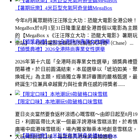
【暑期玩樂】4米巨型充氣阿奇坐鎮MegaBox
今年8月萬眾期待汪汪隊立大功：恐龍大電影全港公映！
MegaBox於8月1至31日隆重呈獻全港首個以電影為主題
的【MegaBox x《汪汪隊立大功：恐龍大電影》暑期玩
樂站】！4米的電影主題巨型充氣警犬阿奇（Chase）...
【頒獎典禮】2026全港時尚專業女性選舉
2026年第十六屆「全港時尚專業女性選舉」頒獎典禮暨
閉幕禮，於日前圓滿結束，本屆選舉以「琥珀如美．聚
煥城光」為主題，經過獨立專業評審團的嚴格甄選，最
終誕生7位兼具卓越實力與社會責任感的得獎者......
【限定口味】本地潮玩9款破格口味雪糕
夏日炎炎當然要食返杯涼透心嘅雪糕～由即日起至8月19
日，利園區帶比大家一個最浮誇港味雪糕派對，於希慎
廣場中庭港味雪糕街，場內獨家聯乘本地創意雪糕店，
大玩9款創意口味！每款極具港味的雪糕體驗！