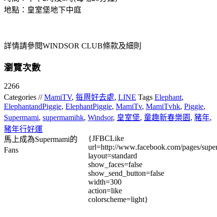
地點：皇室堡地下中庭
詳情請參閱WINDSOR CLUB條款及細則
瀏覽次數
2266
Categories //
MamiTV
,
每周好去處
,
LINE
Tags
Elephant
,
ElephantandPiggie
,
ElephantPiggie
,
MamiTv
,
MamiTvhk
,
Piggie
,
Supermami
,
supermamihk
,
Windsor
,
皇室堡
,
童趣新春樂園
,
豬年
,
豬年行好運
{JFBCLike
馬上成為Supermami的
url=http://www.facebook.com/pages/su
Fans
layout=standard
show_faces=false
show_send_button=false
width=300
action=like
colorscheme=light}