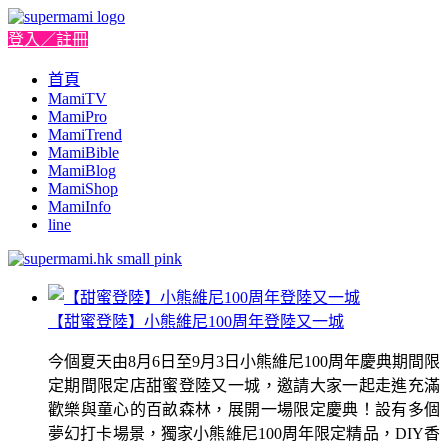
登入／註冊
首頁
MamiTV
MamiPro
MamiTrend
MamiBible
MamiBlog
MamiShop
MamiInfo
line
【甜蜜登陸】小熊維尼100周年登陸又一城
今個夏天由8月6日至9月3日小熊維尼100周年慶典期間限
定期間限定店甜蜜登陸又一城，邀請大家一起走進充滿
歡樂與童心的百畝森林，展開一場限定慶典！設有多個
夢幻打卡場景，獨家小熊維尼100周年限定精品，DIY香