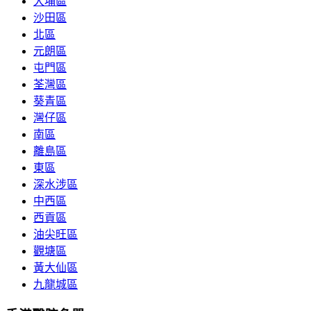
大埔區
沙田區
北區
元朗區
屯門區
荃灣區
葵青區
灣仔區
南區
離島區
東區
深水涉區
中西區
西貢區
油尖旺區
觀塘區
黃大仙區
九龍城區