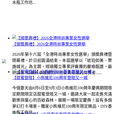
水瓶工作坊...
【頒獎典禮】2026全港時尚專業女性選舉
2026年第十六屆「全港時尚專業女性選舉」頒獎典禮暨
閉幕禮，於日前圓滿結束，本屆選舉以「琥珀如美．聚
煥城光」為主題，經過獨立專業評審團的嚴格甄選，最
終誕生7位兼具卓越實力與社會責任感的得獎者......
【甜蜜登陸】小熊維尼100周年登陸又一城
今個夏天由8月6日至9月3日小熊維尼100周年慶典期間限
定期間限定店甜蜜登陸又一城，邀請大家一起走進充滿
歡樂與童心的百畝森林，展開一場限定慶典！設有多個
夢幻打卡場景，獨家小熊維尼100周年限定精品，DIY香
水瓶工作坊...