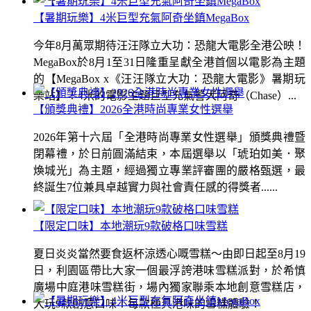
【暑期玩樂】4米巨型充氣阿奇坐鎮MegaBox
今年8月萬眾期待汪汪隊立大功：恐龍大電影全港公映！
MegaBox於8月1至31日隆重呈獻全港首個以電影為主題
的【MegaBox x《汪汪隊立大功：恐龍大電影》暑期玩
樂站】！4米的電影主題巨型充氣警犬阿奇（Chase）...
【頒獎典禮】2026全港時尚專業女性選舉
2026年第十六屆「全港時尚專業女性選舉」頒獎典禮暨
閉幕禮，於日前圓滿結束，本屆選舉以「琥珀如美．聚
煥城光」為主題，經過獨立專業評審團的嚴格甄選，最
終誕生7位兼具卓越實力與社會責任感的得獎者......
【限定口味】本地潮玩9款破格口味雪糕
夏日炎炎當然要食返杯涼透心嘅雪糕～由即日起至8月19
日，利園區帶比大家一個最浮誇港味雪糕派對，於希慎
廣場中庭港味雪糕街，場內獨家聯乘本地創意雪糕店，
大玩9款創意口味！每款極具港味的雪糕體驗！