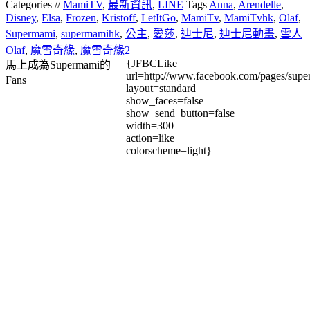
Categories //
MamiTV
,
最新資訊
,
LINE
Tags
Anna
,
Arendelle
,
Disney
,
Elsa
,
Frozen
,
Kristoff
,
LetItGo
,
MamiTv
,
MamiTvhk
,
Olaf
,
Supermami
,
supermamihk
,
公主
,
愛莎
,
迪士尼
,
迪士尼動畫
,
雪人
Olaf
,
魔雪奇緣
,
魔雪奇緣2
{JFBCLike
馬上成為Supermami的
url=http://www.facebook.com/pages/su
Fans
layout=standard
show_faces=false
show_send_button=false
width=300
action=like
colorscheme=light}