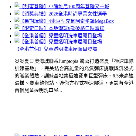
【全港首個】兒童透明洗車屋矚目登場
炎炎夏日奧海城聯乘Jumptopia 驚喜打造盛夏「極速車隊
訓練基地」，完美結合高能量的充氣彈床挑戰與沉浸式
的職業體驗。訓練基地集極速賽車巨型彈床、6.5米高速
滑梯、賽車維修站、迷你方程式極速隧道，更設有全港
首個兒童透明洗車屋...