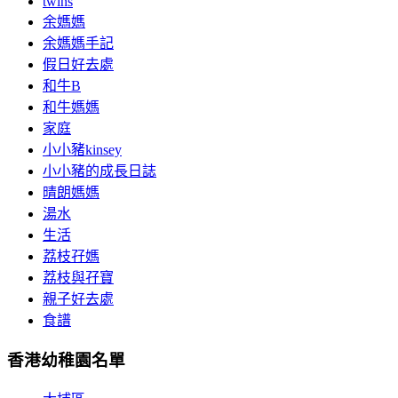
twins
余媽媽
余媽媽手記
假日好去處
和牛B
和牛媽媽
家庭
小小豬kinsey
小小豬的成長日誌
晴朗媽媽
湯水
生活
荔枝孖媽
荔枝與孖寶
親子好去處
食譜
香港幼稚園名單