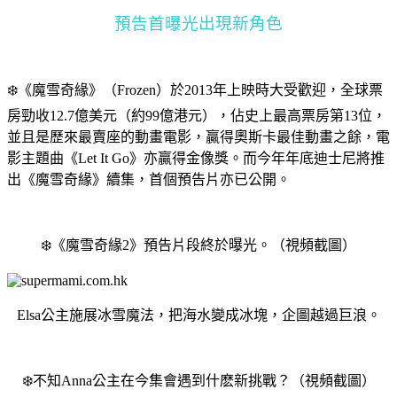
預告首曝光出現新角色
❄️《魔雪奇緣》（Frozen）於2013年上映時大受歡迎，全球票
房勁收12.7億美元（約99億港元），佔史上最高票房第13位，
並且是歷來最賣座的動畫電影，贏得奧斯卡最佳動畫之餘，電
影主題曲《Let It Go》亦贏得金像獎。而今年年底迪士尼將推
出《魔雪奇緣》續集，首個預告片亦已公開。
❄️《魔雪奇緣2》預告片段終於曝光。（視頻截圖）
Elsa公主施展冰雪魔法，把海水變成冰塊，企圖越過巨浪。
❄️不知Anna公主在今集會遇到什麽新挑戰？（視頻截圖）