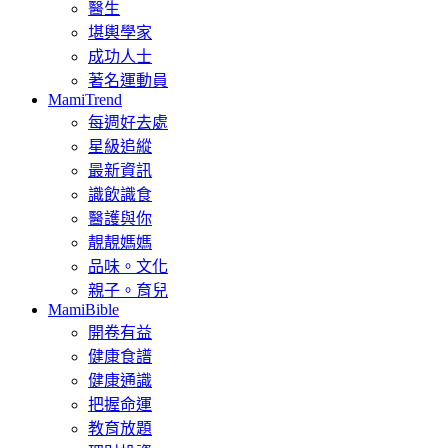
醫生
堪輿學家
成功人士
著名運動員
MamiTrend
每週好去處
星級追縱
最新資訊
識飲識食
醫護與你
靚靚媽媽
品味。文化
親子。育兒
MamiBible
開卷有益
健康食譜
健康通識
把握命運
教育放題