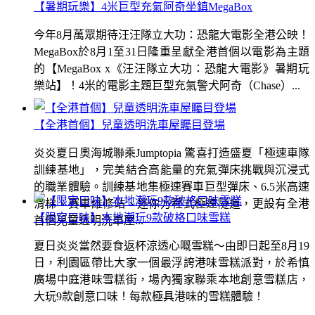
【暑期玩樂】4米巨型充氣阿奇坐鎮MegaBox
今年8月萬眾期待汪汪隊立大功：恐龍大電影全港公映！
MegaBox於8月1至31日隆重呈獻全港首個以電影為主題
的【MegaBox x《汪汪隊立大功：恐龍大電影》暑期玩
樂站】！4米的電影主題巨型充氣警犬阿奇（Chase）...
【全港首個】兒童透明洗車屋矚目登場
炎炎夏日奧海城聯乘Jumptopia 驚喜打造盛夏「極速車隊
訓練基地」，完美結合高能量的充氣彈床挑戰與沉浸式
的職業體驗。訓練基地集極速賽車巨型彈床、6.5米高速
滑梯、賽車維修站、迷你方程式極速隧道，更設有全港
【限定口味】本地潮玩9款破格口味雪糕
首個兒童透明洗車屋...
夏日炎炎當然要食返杯涼透心嘅雪糕～由即日起至8月19
日，利園區帶比大家一個最浮誇港味雪糕派對，於希慎
廣場中庭港味雪糕街，場內獨家聯乘本地創意雪糕店，
大玩9款創意口味！每款極具港味的雪糕體驗！