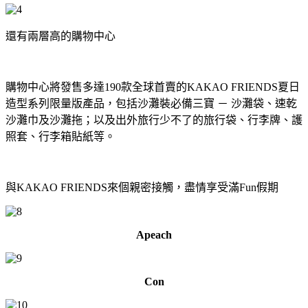
還有兩層高的購物中心
購物中心將發售多達
190
款全球首賣的
KAKAO FRIENDS
夏日
造型系列限量版產品，包括沙灘裝必備三寶 － 沙灘袋、速乾
沙灘巾及沙灘拖；以及出外旅行少不了的旅行袋、
行李牌、護
照套、行李箱貼紙等。
與
KAKAO FRIENDS
來個親密接觸，
盡情享受滿
Fun
假期
Apeach
Con