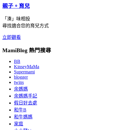
親子。育兒
「湊」味相投
尋找適合您的育兒方式
立即觀看
MamiBlog 熱門搜尋
BB
KinseyMaMa
Supermami
blogger
twins
余媽媽
余媽媽手記
假日好去處
和牛B
和牛媽媽
家庭