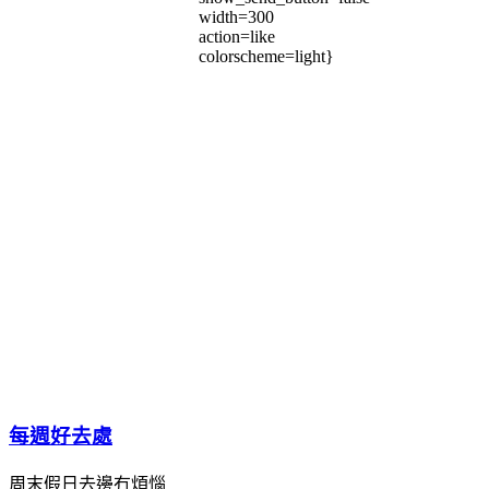
width=300
action=like
colorscheme=light}
每週好去處
周末假日去邊冇煩惱