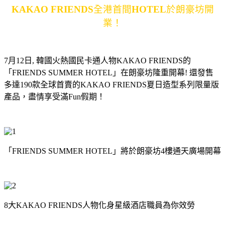
KAKAO FRIENDS
全港首間
HOTEL
於朗豪坊開
業！
7
月
12
日, 韓國火熱國民卡通人物
KAKAO FRIENDS
的
「
FRIENDS SUMMER HOTEL
」在朗豪坊隆重開幕! 還發售
多達
190
款全球首賣的
KAKAO FRIENDS
夏日造型系列限量版
產品，盡情享受滿
Fun
假期！
「
FRIENDS SUMMER HOTEL
」將於朗豪坊
4
樓通天廣場開幕
8
大
KAKAO FRIENDS
人物化身星級酒店職員為你效勞