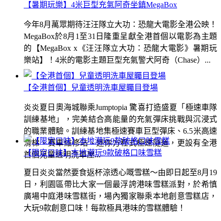
【暑期玩樂】4米巨型充氣阿奇坐鎮MegaBox
今年8月萬眾期待汪汪隊立大功：恐龍大電影全港公映！
MegaBox於8月1至31日隆重呈獻全港首個以電影為主題
的【MegaBox x《汪汪隊立大功：恐龍大電影》暑期玩
樂站】！4米的電影主題巨型充氣警犬阿奇（Chase）...
【全港首個】兒童透明洗車屋矚目登場
炎炎夏日奧海城聯乘Jumptopia 驚喜打造盛夏「極速車隊
訓練基地」，完美結合高能量的充氣彈床挑戰與沉浸式
的職業體驗。訓練基地集極速賽車巨型彈床、6.5米高速
滑梯、賽車維修站、迷你方程式極速隧道，更設有全港
【限定口味】本地潮玩9款破格口味雪糕
首個兒童透明洗車屋...
夏日炎炎當然要食返杯涼透心嘅雪糕～由即日起至8月19
日，利園區帶比大家一個最浮誇港味雪糕派對，於希慎
廣場中庭港味雪糕街，場內獨家聯乘本地創意雪糕店，
大玩9款創意口味！每款極具港味的雪糕體驗！