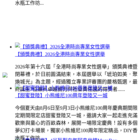
水瓶工作坊...
【頒獎典禮】2026全港時尚專業女性選舉
2026年第十六屆「全港時尚專業女性選舉」頒獎典禮暨
閉幕禮，於日前圓滿結束，本屆選舉以「琥珀如美．聚
煥城光」為主題，經過獨立專業評審團的嚴格甄選，最
終誕生7位兼具卓越實力與社會責任感的得獎者......
【甜蜜登陸】小熊維尼100周年登陸又一城
今個夏天由8月6日至9月3日小熊維尼100周年慶典期間限
定期間限定店甜蜜登陸又一城，邀請大家一起走進充滿
歡樂與童心的百畝森林，展開一場限定慶典！設有多個
夢幻打卡場景，獨家小熊維尼100周年限定精品，DIY香
水瓶工作坊...