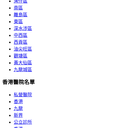
灣仔區
南區
離島區
東區
深水涉區
中西區
西貢區
油尖旺區
觀塘區
黃大仙區
九龍城區
香港醫院名單
私營醫院
香港
九龍
新界
公立診所