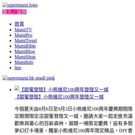
登入／註冊
首頁
MamiTV
MamiPro
MamiTrend
MamiBible
MamiBlog
MamiShop
MamiInfo
line
【甜蜜登陸】小熊維尼100周年登陸又一城
今個夏天由8月6日至9月3日小熊維尼100周年慶典期間限
定期間限定店甜蜜登陸又一城，邀請大家一起走進充滿
歡樂與童心的百畝森林，展開一場限定慶典！設有多個
夢幻打卡場景，獨家小熊維尼100周年限定精品，DIY香