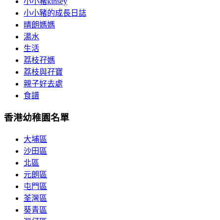
小小豬kinsey
小小豬的成長日誌
晴朗媽媽
湯水
生活
荔枝孖媽
荔枝與孖寶
親子好去處
食譜
香港幼稚園名單
大埔區
沙田區
北區
元朗區
屯門區
荃灣區
葵青區