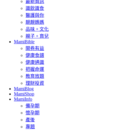
最新資訊
識飲識食
醫護與你
靚靚媽媽
品味。文化
親子。育兒
MamiBible
開卷有益
健康食譜
健康通識
把握命運
教育放題
理財投資
MamiBlog
MamiShop
MamiInfo
備孕期
懷孕期
產後
專題