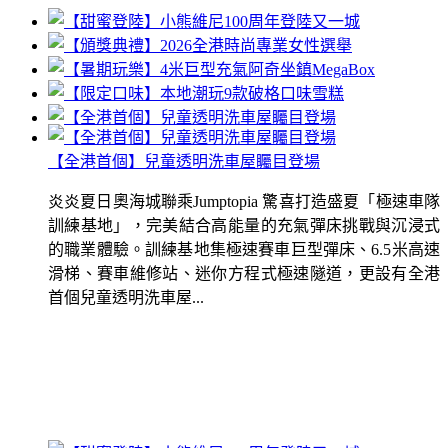
【全港首個】兒童透明洗車屋矚目登場
炎炎夏日奧海城聯乘Jumptopia 驚喜打造盛夏「極速車隊
訓練基地」，完美結合高能量的充氣彈床挑戰與沉浸式
的職業體驗。訓練基地集極速賽車巨型彈床、6.5米高速
滑梯、賽車維修站、迷你方程式極速隧道，更設有全港
首個兒童透明洗車屋...