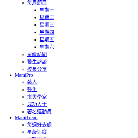
每周節目
星期一
星期二
星期三
星期四
星期五
星期六
星級訪問
醫生訪談
校長分享
MamiPro
藝人
醫生
堪輿學家
成功人士
著名運動員
MamiTrend
每週好去處
星級追縱