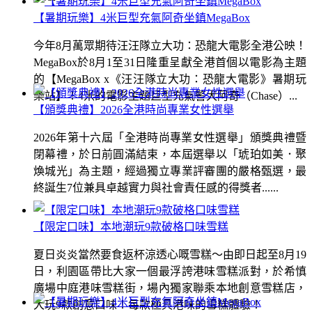
【暑期玩樂】4米巨型充氣阿奇坐鎮MegaBox
今年8月萬眾期待汪汪隊立大功：恐龍大電影全港公映！
MegaBox於8月1至31日隆重呈獻全港首個以電影為主題
的【MegaBox x《汪汪隊立大功：恐龍大電影》暑期玩
樂站】！4米的電影主題巨型充氣警犬阿奇（Chase）...
【頒獎典禮】2026全港時尚專業女性選舉
2026年第十六屆「全港時尚專業女性選舉」頒獎典禮暨
閉幕禮，於日前圓滿結束，本屆選舉以「琥珀如美．聚
煥城光」為主題，經過獨立專業評審團的嚴格甄選，最
終誕生7位兼具卓越實力與社會責任感的得獎者......
【限定口味】本地潮玩9款破格口味雪糕
夏日炎炎當然要食返杯涼透心嘅雪糕～由即日起至8月19
日，利園區帶比大家一個最浮誇港味雪糕派對，於希慎
廣場中庭港味雪糕街，場內獨家聯乘本地創意雪糕店，
大玩9款創意口味！每款極具港味的雪糕體驗！