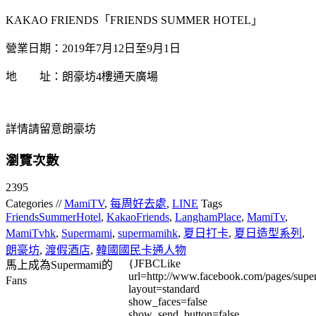
KAKAO FRIENDS「FRIENDS SUMMER HOTEL」
營業日期：2019年7月12日至9月1日
地 址：朗豪坊4樓通天廣場
詳情請留意朗豪坊
瀏覽次數
2395
Categories //
MamiTV
,
每周好去處
,
LINE
Tags
FriendsSummerHotel
,
KakaoFriends
,
LanghamPlace
,
MamiTv
,
MamiTvhk
,
Supermami
,
supermamihk
,
夏日打卡
,
夏日造型系列
,
朗豪坊
,
渡假酒店
,
韓國國民卡通人物
{JFBCLike
馬上成為Supermami的
url=http://www.facebook.com/pages/su
Fans
layout=standard
show_faces=false
show_send_button=false