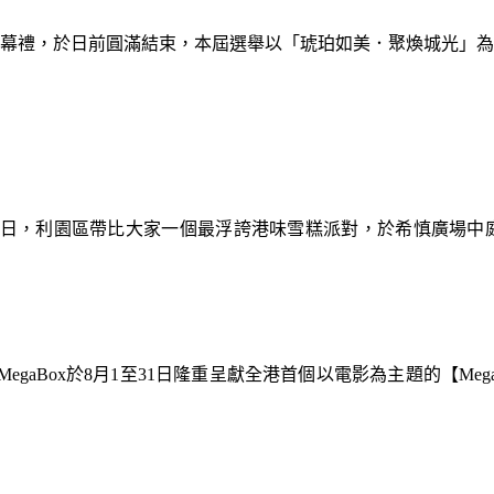
暨閉幕禮，於日前圓滿結束，本屆選舉以「琥珀如美．聚煥城光」
9日，利園區帶比大家一個最浮誇港味雪糕派對，於希慎廣場中
gaBox於8月1至31日隆重呈獻全港首個以電影為主題的【Meg