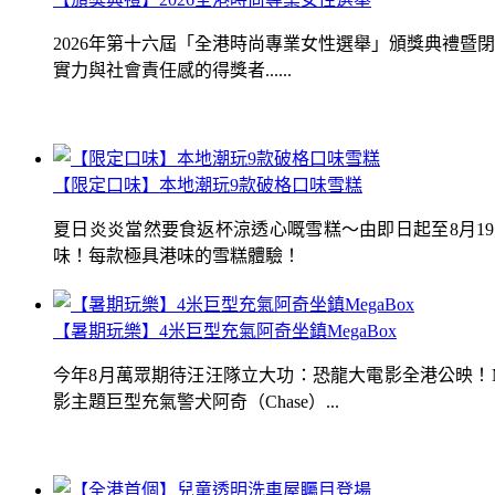
2026年第十六屆「全港時尚專業女性選舉」頒獎典禮
實力與社會責任感的得獎者......
【限定口味】本地潮玩9款破格口味雪糕
夏日炎炎當然要食返杯涼透心嘅雪糕～由即日起至8月1
味！每款極具港味的雪糕體驗！
【暑期玩樂】4米巨型充氣阿奇坐鎮MegaBox
今年8月萬眾期待汪汪隊立大功：恐龍大電影全港公映！Me
影主題巨型充氣警犬阿奇（Chase）...