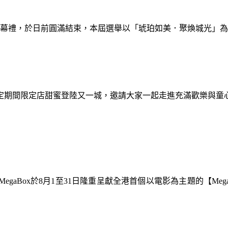
暨閉幕禮，於日前圓滿結束，本屆選舉以「琥珀如美．聚煥城光」
間限定期間限定店甜蜜登陸又一城，邀請大家一起走進充滿歡樂與
gaBox於8月1至31日隆重呈獻全港首個以電影為主題的【Meg