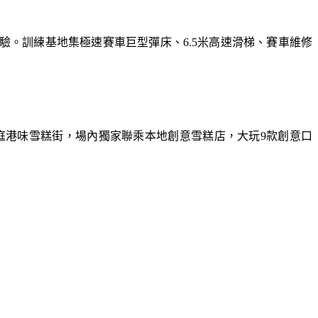
體驗。訓練基地集極速賽車巨型彈床、6.5米高速滑梯、賽車維修
庭港味雪糕街，場內獨家聯乘本地創意雪糕店，大玩9款創意口