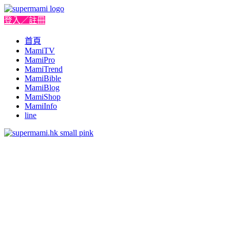
登入／註冊
首頁
MamiTV
MamiPro
MamiTrend
MamiBible
MamiBlog
MamiShop
MamiInfo
line