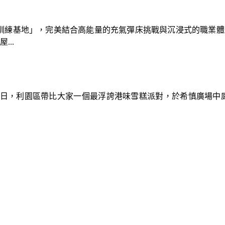
速車隊訓練基地」，完美結合高能量的充氣彈床挑戰與沉浸式的職業
..
9日，利園區帶比大家一個最浮誇港味雪糕派對，於希慎廣場中