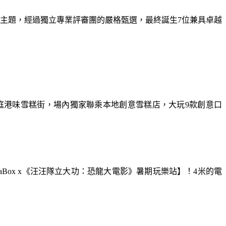
為主題，經過獨立專業評審團的嚴格甄選，最終誕生7位兼具卓越
庭港味雪糕街，場內獨家聯乘本地創意雪糕店，大玩9款創意口
aBox x《汪汪隊立大功：恐龍大電影》暑期玩樂站】！4米的電