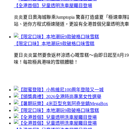
【全港首個】兒童透明洗車屋矚目登場
炎炎夏日奧海城聯乘Jumptopia 驚喜打造盛夏「極
站、迷你方程式極速隧道，更設有全港首個兒童透明洗車屋.
【限定口味】本地潮玩9款破格口味雪糕
夏日炎炎當然要食返杯涼透心嘅雪糕～由即日起至8月1
味！每款極具港味的雪糕體驗！