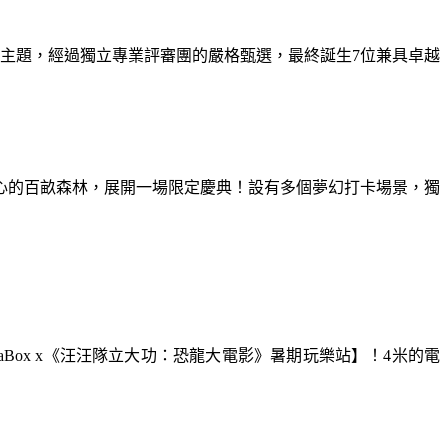
為主題，經過獨立專業評審團的嚴格甄選，最終誕生7位兼具卓越
童心的百畝森林，展開一場限定慶典！設有多個夢幻打卡場景，獨
aBox x《汪汪隊立大功：恐龍大電影》暑期玩樂站】！4米的電