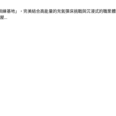
速車隊訓練基地」，完美結合高能量的充氣彈床挑戰與沉浸式的職業
..