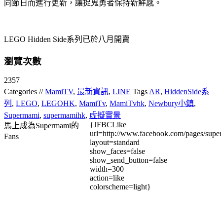
同節日而進行更新，讓捉鬼勇者保持新鮮感。
LEGO Hidden Side系列已於八月開賣
瀏覽次數
2357
Categories //
MamiTV
,
最新資訊
,
LINE
Tags
AR
,
HiddenSide系
列
,
LEGO
,
LEGOHK
,
MamiTv
,
MamiTvhk
,
Newbury小鎮
,
Supermami
,
supermamihk
,
虛擬實景
{JFBCLike
馬上成為Supermami的
url=http://www.facebook.com/pages/su
Fans
layout=standard
show_faces=false
show_send_button=false
width=300
action=like
colorscheme=light}