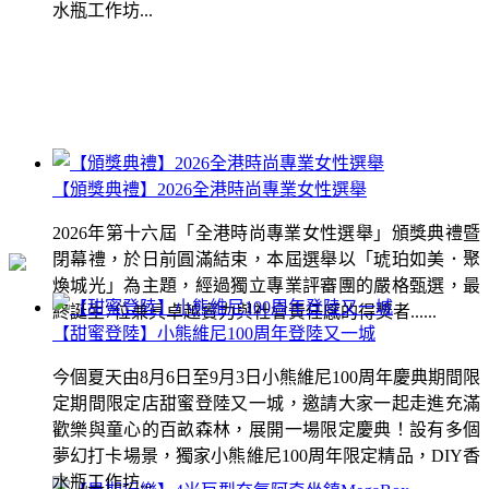
水瓶工作坊...
【頒獎典禮】2026全港時尚專業女性選舉
2026年第十六屆「全港時尚專業女性選舉」頒獎典禮暨
閉幕禮，於日前圓滿結束，本屆選舉以「琥珀如美．聚
煥城光」為主題，經過獨立專業評審團的嚴格甄選，最
終誕生7位兼具卓越實力與社會責任感的得獎者......
【甜蜜登陸】小熊維尼100周年登陸又一城
今個夏天由8月6日至9月3日小熊維尼100周年慶典期間限
定期間限定店甜蜜登陸又一城，邀請大家一起走進充滿
歡樂與童心的百畝森林，展開一場限定慶典！設有多個
夢幻打卡場景，獨家小熊維尼100周年限定精品，DIY香
水瓶工作坊...