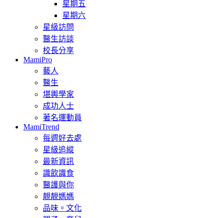
星期五
星期六
星級訪問
醫生訪談
校長分享
MamiPro
藝人
醫生
堪輿學家
成功人士
著名運動員
MamiTrend
每週好去處
星級追縱
最新資訊
識飲識食
醫護與你
靚靚媽媽
品味。文化