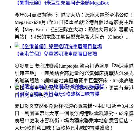
【暑期玩樂】4米巨型充氣阿奇坐鎮MegaBox
今年8月萬眾期待汪汪隊立大功：恐龍大電影全港公映！
MegaBox於8月1至31日隆重呈獻全港首個以電影為主題
的【MegaBox x《汪汪隊立大功：恐龍大電影》暑期玩
樂站】！4米的電影主題巨型充氣警犬阿奇（Chase）...
【全港首個】兒童透明洗車屋矚目登場
炎炎夏日奧海城聯乘Jumptopia 驚喜打造盛夏「極速車隊
訓練基地」，完美結合高能量的充氣彈床挑戰與沉浸式
的職業體驗。訓練基地集極速賽車巨型彈床、6.5米高速
滑梯、賽車維修站、迷你方程式極速隧道，更設有全港
【限定口味】本地潮玩9款破格口味雪糕
首個兒童透明洗車屋...
夏日炎炎當然要食返杯涼透心嘅雪糕～由即日起至8月19
日，利園區帶比大家一個最浮誇港味雪糕派對，於希慎
廣場中庭港味雪糕街，場內獨家聯乘本地創意雪糕店，
大玩9款創意口味！每款極具港味的雪糕體驗！