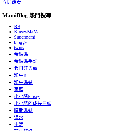
立即觀看
MamiBlog 熱門搜尋
BB
KinseyMaMa
Supermami
blogger
twins
余媽媽
余媽媽手記
假日好去處
和牛B
和牛媽媽
家庭
小小豬kinsey
小小豬的成長日誌
晴朗媽媽
湯水
生活