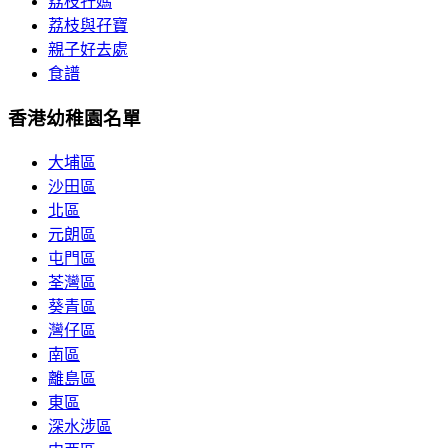
荔枝孖媽
荔枝與孖寶
親子好去處
食譜
香港幼稚園名單
大埔區
沙田區
北區
元朗區
屯門區
荃灣區
葵青區
灣仔區
南區
離島區
東區
深水涉區