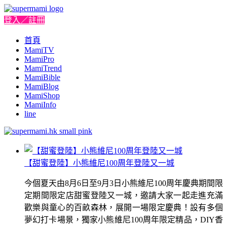
登入／註冊
首頁
MamiTV
MamiPro
MamiTrend
MamiBible
MamiBlog
MamiShop
MamiInfo
line
【甜蜜登陸】小熊維尼100周年登陸又一城
今個夏天由8月6日至9月3日小熊維尼100周年慶典期間限
定期間限定店甜蜜登陸又一城，邀請大家一起走進充滿
歡樂與童心的百畝森林，展開一場限定慶典！設有多個
夢幻打卡場景，獨家小熊維尼100周年限定精品，DIY香