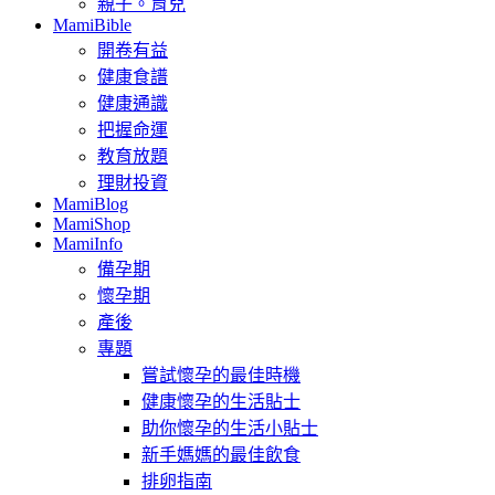
親子。育兒
MamiBible
開卷有益
健康食譜
健康通識
把握命運
教育放題
理財投資
MamiBlog
MamiShop
MamiInfo
備孕期
懷孕期
產後
專題
嘗試懷孕的最佳時機
健康懷孕的生活貼士
助你懷孕的生活小貼士
新手媽媽的最佳飲食
排卵指南