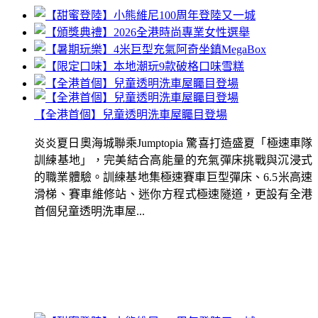
【全港首個】兒童透明洗車屋矚目登場
炎炎夏日奧海城聯乘Jumptopia 驚喜打造盛夏「極速車隊
訓練基地」，完美結合高能量的充氣彈床挑戰與沉浸式
的職業體驗。訓練基地集極速賽車巨型彈床、6.5米高速
滑梯、賽車維修站、迷你方程式極速隧道，更設有全港
首個兒童透明洗車屋...