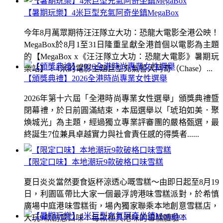
【暑期玩樂】4米巨型充氣阿奇坐鎮MegaBox
今年8月萬眾期待汪汪隊立大功：恐龍大電影全港公映！
MegaBox於8月1至31日隆重呈獻全港首個以電影為主題
的【MegaBox x《汪汪隊立大功：恐龍大電影》暑期玩
樂站】！4米的電影主題巨型充氣警犬阿奇（Chase）...
【頒獎典禮】2026全港時尚專業女性選舉
2026年第十六屆「全港時尚專業女性選舉」頒獎典禮暨
閉幕禮，於日前圓滿結束，本屆選舉以「琥珀如美．聚
煥城光」為主題，經過獨立專業評審團的嚴格甄選，最
終誕生7位兼具卓越實力與社會責任感的得獎者......
【限定口味】本地潮玩9款破格口味雪糕
夏日炎炎當然要食返杯涼透心嘅雪糕～由即日起至8月19
日，利園區帶比大家一個最浮誇港味雪糕派對，於希慎
廣場中庭港味雪糕街，場內獨家聯乘本地創意雪糕店，
大玩9款創意口味！每款極具港味的雪糕體驗！