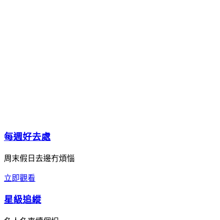
每週好去處
周末假日去邊冇煩惱
立即觀看
星級追縱