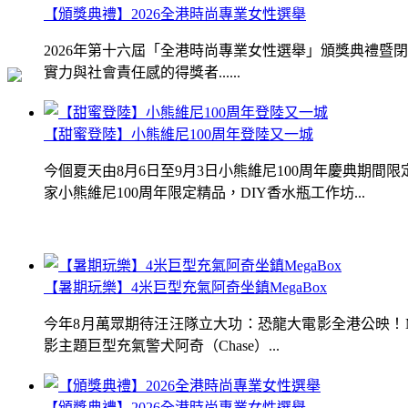
【頒獎典禮】2026全港時尚專業女性選舉
2026年第十六屆「全港時尚專業女性選舉」頒獎典禮
實力與社會責任感的得獎者......
【甜蜜登陸】小熊維尼100周年登陸又一城
今個夏天由8月6日至9月3日小熊維尼100周年慶典期
家小熊維尼100周年限定精品，DIY香水瓶工作坊...
【暑期玩樂】4米巨型充氣阿奇坐鎮MegaBox
今年8月萬眾期待汪汪隊立大功：恐龍大電影全港公映！Me
影主題巨型充氣警犬阿奇（Chase）...
【頒獎典禮】2026全港時尚專業女性選舉