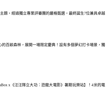
為主題，經過獨立專業評審團的嚴格甄選，最終誕生7位兼具卓越
童心的百畝森林，展開一場限定慶典！設有多個夢幻打卡場景，獨
aBox x《汪汪隊立大功：恐龍大電影》暑期玩樂站】！4米的電