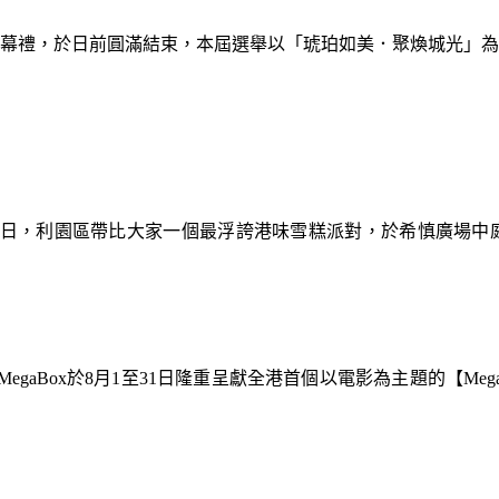
暨閉幕禮，於日前圓滿結束，本屆選舉以「琥珀如美．聚煥城光」
9日，利園區帶比大家一個最浮誇港味雪糕派對，於希慎廣場中
gaBox於8月1至31日隆重呈獻全港首個以電影為主題的【Meg