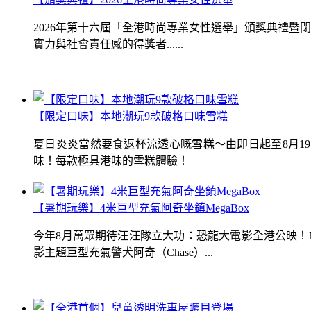
2026年第十六屆「全港時尚專業女性選舉」頒獎典禮
實力與社會責任感的得獎者......
【限定口味】本地潮玩9款破格口味雪糕
夏日炎炎當然要食返杯涼透心嘅雪糕～由即日起至8月1
味！每款極具港味的雪糕體驗！
【暑期玩樂】4米巨型充氣阿奇坐鎮MegaBox
今年8月萬眾期待汪汪隊立大功：恐龍大電影全港公映！Me
影主題巨型充氣警犬阿奇（Chase）...