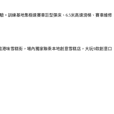
體驗。訓練基地集極速賽車巨型彈床、6.5米高速滑梯、賽車維修
庭港味雪糕街，場內獨家聯乘本地創意雪糕店，大玩9款創意口