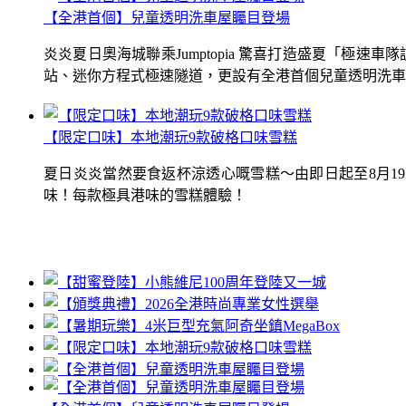
【全港首個】兒童透明洗車屋矚目登場
炎炎夏日奧海城聯乘Jumptopia 驚喜打造盛夏「極
站、迷你方程式極速隧道，更設有全港首個兒童透明洗車屋.
【限定口味】本地潮玩9款破格口味雪糕
夏日炎炎當然要食返杯涼透心嘅雪糕～由即日起至8月1
味！每款極具港味的雪糕體驗！