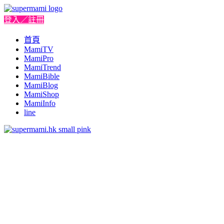
登入／註冊
首頁
MamiTV
MamiPro
MamiTrend
MamiBible
MamiBlog
MamiShop
MamiInfo
line