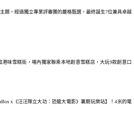
為主題，經過獨立專業評審團的嚴格甄選，最終誕生7位兼具卓越
庭港味雪糕街，場內獨家聯乘本地創意雪糕店，大玩9款創意口
aBox x《汪汪隊立大功：恐龍大電影》暑期玩樂站】！4米的電