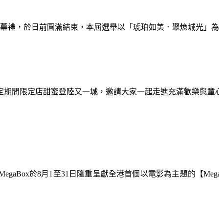
暨閉幕禮，於日前圓滿結束，本屆選舉以「琥珀如美．聚煥城光」
間限定期間限定店甜蜜登陸又一城，邀請大家一起走進充滿歡樂與
gaBox於8月1至31日隆重呈獻全港首個以電影為主題的【Meg