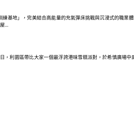
速車隊訓練基地」，完美結合高能量的充氣彈床挑戰與沉浸式的職業
..
9日，利園區帶比大家一個最浮誇港味雪糕派對，於希慎廣場中