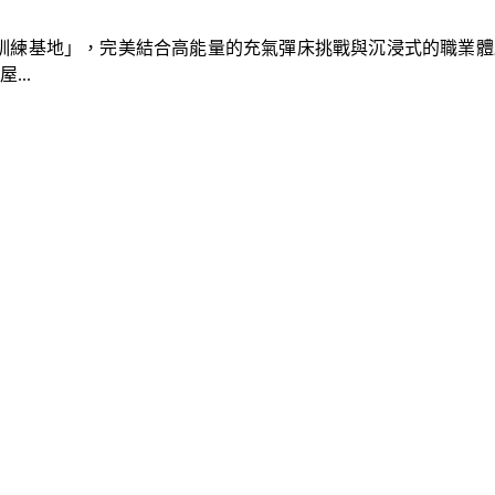
速車隊訓練基地」，完美結合高能量的充氣彈床挑戰與沉浸式的職業
..