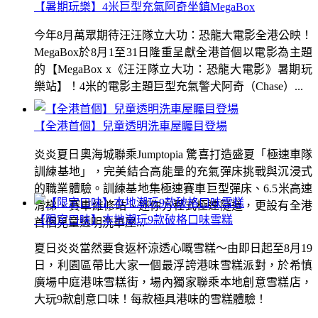
【暑期玩樂】4米巨型充氣阿奇坐鎮MegaBox
今年8月萬眾期待汪汪隊立大功：恐龍大電影全港公映！
MegaBox於8月1至31日隆重呈獻全港首個以電影為主題
的【MegaBox x《汪汪隊立大功：恐龍大電影》暑期玩
樂站】！4米的電影主題巨型充氣警犬阿奇（Chase）...
【全港首個】兒童透明洗車屋矚目登場
炎炎夏日奧海城聯乘Jumptopia 驚喜打造盛夏「極速車隊
訓練基地」，完美結合高能量的充氣彈床挑戰與沉浸式
的職業體驗。訓練基地集極速賽車巨型彈床、6.5米高速
滑梯、賽車維修站、迷你方程式極速隧道，更設有全港
【限定口味】本地潮玩9款破格口味雪糕
首個兒童透明洗車屋...
夏日炎炎當然要食返杯涼透心嘅雪糕～由即日起至8月19
日，利園區帶比大家一個最浮誇港味雪糕派對，於希慎
廣場中庭港味雪糕街，場內獨家聯乘本地創意雪糕店，
大玩9款創意口味！每款極具港味的雪糕體驗！