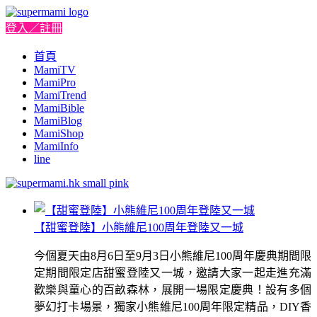
登入／註冊
首頁
MamiTV
MamiPro
MamiTrend
MamiBible
MamiBlog
MamiShop
MamiInfo
line
【甜蜜登陸】小熊維尼100周年登陸又一城
今個夏天由8月6日至9月3日小熊維尼100周年慶典期間限
定期間限定店甜蜜登陸又一城，邀請大家一起走進充滿
歡樂與童心的百畝森林，展開一場限定慶典！設有多個
夢幻打卡場景，獨家小熊維尼100周年限定精品，DIY香