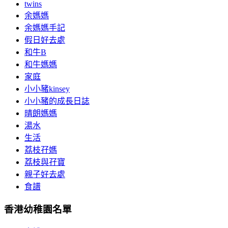
twins
余媽媽
余媽媽手記
假日好去處
和牛B
和牛媽媽
家庭
小小豬kinsey
小小豬的成長日誌
晴朗媽媽
湯水
生活
荔枝孖媽
荔枝與孖寶
親子好去處
食譜
香港幼稚園名單