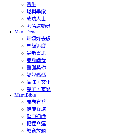
醫生
堪輿學家
成功人士
著名運動員
MamiTrend
每週好去處
星級追縱
最新資訊
識飲識食
醫護與你
靚靚媽媽
品味。文化
親子。育兒
MamiBible
開卷有益
健康食譜
健康通識
把握命運
教育放題