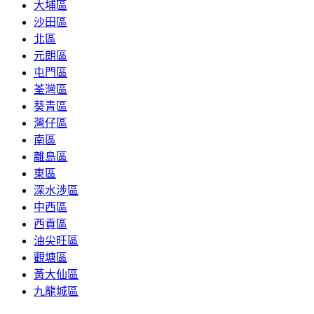
大埔區
沙田區
北區
元朗區
屯門區
荃灣區
葵青區
灣仔區
南區
離島區
東區
深水涉區
中西區
西貢區
油尖旺區
觀塘區
黃大仙區
九龍城區