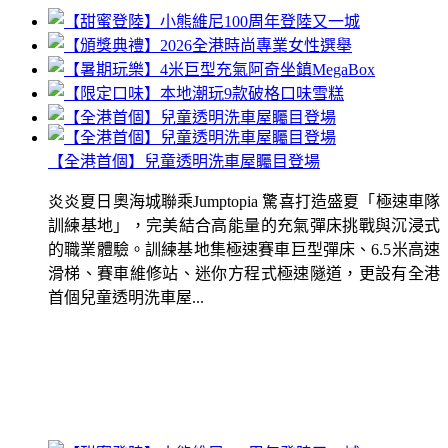
【全港首個】兒童透明洗車屋矚目登場
炎炎夏日奧海城聯乘Jumptopia 驚喜打造盛夏「極速車隊
訓練基地」，完美結合高能量的充氣彈床挑戰與沉浸式
的職業體驗。訓練基地集極速賽車巨型彈床、6.5米高速
滑梯、賽車維修站、迷你方程式極速隧道，更設有全港
首個兒童透明洗車屋...