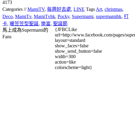
4173
Categories //
MamiTV
,
每周好去處
,
LINE
Tags
Art
,
christmas
,
Deco
,
MamiTv
,
MamiTvhk
,
Pocky
,
Supermami
,
supermamihk
,
打
卡
,
暖笠笠型聖誕
,
樂富
,
聖誕節
{JFBCLike
馬上成為Supermami的
url=http://www.facebook.com/pages/su
Fans
layout=standard
show_faces=false
show_send_button=false
width=300
action=like
colorscheme=light}