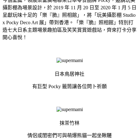
今個聖誕，領展樂富廣場聯乘日本零食品牌 Pocky，邀請玩美
攝影棚為場景設計，於 2019 年 11 月 20 日至 2020 年 1 月 5 日
呈獻玩味十足的「樂『脆』照相館」，將「玩美攝影棚 Studio
x Pocky Deco Art 展」帶到香港。「樂『脆』照相館」特別打
造七大日系主題場景趣拍區及笑笑賞賞遊戲站，齊來打卡分享
開心喜悅！
日本鳥居神社
有巨型 Pocky 籤筒讓各位問卜祈願
抹茶竹林
情侶或閨密們可與萌爆熊貓一起坐鞦韆