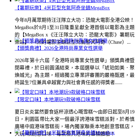
【暑期玩樂】4米巨型充氣阿奇坐鎮MegaBox
今年8月萬眾期待汪汪隊立大功：恐龍大電影全港公映！
MegaBox於8月1至31日隆重呈獻全港首個以電影為主題
的【MegaBox x《汪汪隊立大功：恐龍大電影》暑期玩
樂站】！4米的電影主題巨型充氣警犬阿奇（Chase）...
【頒獎典禮】2026全港時尚專業女性選舉
2026年第十六屆「全港時尚專業女性選舉」頒獎典禮暨
閉幕禮，於日前圓滿結束，本屆選舉以「琥珀如美．聚
煥城光」為主題，經過獨立專業評審團的嚴格甄選，最
終誕生7位兼具卓越實力與社會責任感的得獎者......
【限定口味】本地潮玩9款破格口味雪糕
夏日炎炎當然要食返杯涼透心嘅雪糕～由即日起至8月19
日，利園區帶比大家一個最浮誇港味雪糕派對，於希慎
廣場中庭港味雪糕街，場內獨家聯乘本地創意雪糕店，
大玩9款創意口味！每款極具港味的雪糕體驗！