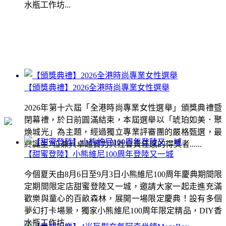
水瓶工作坊...
【頒獎典禮】2026全港時尚專業女性選舉
2026年第十六屆「全港時尚專業女性選舉」頒獎典禮暨
閉幕禮，於日前圓滿結束，本屆選舉以「琥珀如美．聚
煥城光」為主題，經過獨立專業評審團的嚴格甄選，最
終誕生7位兼具卓越實力與社會責任感的得獎者......
【甜蜜登陸】小熊維尼100周年登陸又一城
今個夏天由8月6日至9月3日小熊維尼100周年慶典期間限
定期間限定店甜蜜登陸又一城，邀請大家一起走進充滿
歡樂與童心的百畝森林，展開一場限定慶典！設有多個
夢幻打卡場景，獨家小熊維尼100周年限定精品，DIY香
水瓶工作坊...