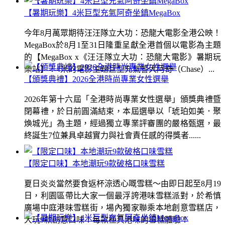
【暑期玩樂】4米巨型充氣阿奇坐鎮MegaBox
今年8月萬眾期待汪汪隊立大功：恐龍大電影全港公映！
MegaBox於8月1至31日隆重呈獻全港首個以電影為主題
的【MegaBox x《汪汪隊立大功：恐龍大電影》暑期玩
樂站】！4米的電影主題巨型充氣警犬阿奇（Chase）...
【頒獎典禮】2026全港時尚專業女性選舉
2026年第十六屆「全港時尚專業女性選舉」頒獎典禮暨
閉幕禮，於日前圓滿結束，本屆選舉以「琥珀如美．聚
煥城光」為主題，經過獨立專業評審團的嚴格甄選，最
終誕生7位兼具卓越實力與社會責任感的得獎者......
【限定口味】本地潮玩9款破格口味雪糕
夏日炎炎當然要食返杯涼透心嘅雪糕～由即日起至8月19
日，利園區帶比大家一個最浮誇港味雪糕派對，於希慎
廣場中庭港味雪糕街，場內獨家聯乘本地創意雪糕店，
大玩9款創意口味！每款極具港味的雪糕體驗！