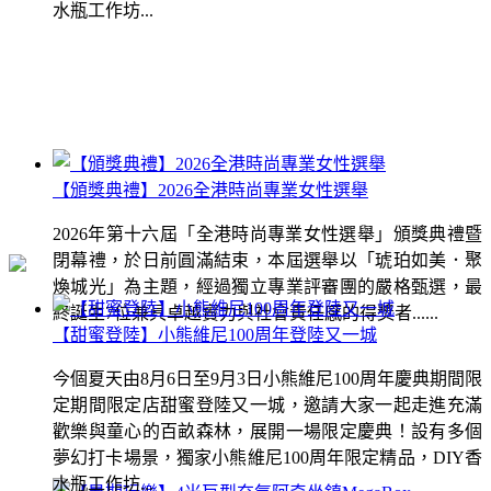
水瓶工作坊...
【頒獎典禮】2026全港時尚專業女性選舉
2026年第十六屆「全港時尚專業女性選舉」頒獎典禮暨
閉幕禮，於日前圓滿結束，本屆選舉以「琥珀如美．聚
煥城光」為主題，經過獨立專業評審團的嚴格甄選，最
終誕生7位兼具卓越實力與社會責任感的得獎者......
【甜蜜登陸】小熊維尼100周年登陸又一城
今個夏天由8月6日至9月3日小熊維尼100周年慶典期間限
定期間限定店甜蜜登陸又一城，邀請大家一起走進充滿
歡樂與童心的百畝森林，展開一場限定慶典！設有多個
夢幻打卡場景，獨家小熊維尼100周年限定精品，DIY香
水瓶工作坊...