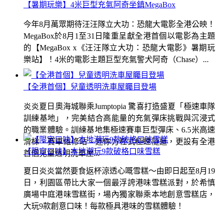
【暑期玩樂】4米巨型充氣阿奇坐鎮MegaBox
今年8月萬眾期待汪汪隊立大功：恐龍大電影全港公映！
MegaBox於8月1至31日隆重呈獻全港首個以電影為主題
的【MegaBox x《汪汪隊立大功：恐龍大電影》暑期玩
樂站】！4米的電影主題巨型充氣警犬阿奇（Chase）...
【全港首個】兒童透明洗車屋矚目登場
炎炎夏日奧海城聯乘Jumptopia 驚喜打造盛夏「極速車隊
訓練基地」，完美結合高能量的充氣彈床挑戰與沉浸式
的職業體驗。訓練基地集極速賽車巨型彈床、6.5米高速
滑梯、賽車維修站、迷你方程式極速隧道，更設有全港
【限定口味】本地潮玩9款破格口味雪糕
首個兒童透明洗車屋...
夏日炎炎當然要食返杯涼透心嘅雪糕～由即日起至8月19
日，利園區帶比大家一個最浮誇港味雪糕派對，於希慎
廣場中庭港味雪糕街，場內獨家聯乘本地創意雪糕店，
大玩9款創意口味！每款極具港味的雪糕體驗！