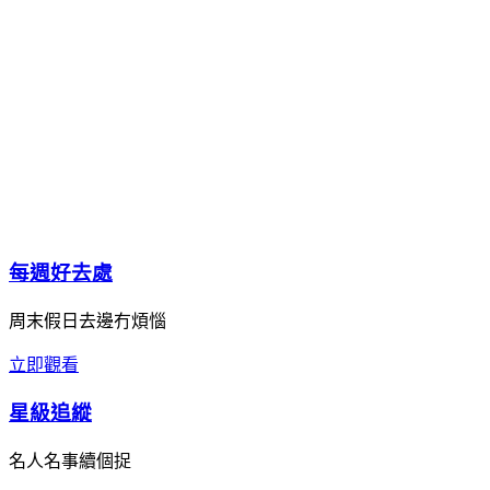
每週好去處
周末假日去邊冇煩惱
立即觀看
星級追縱
名人名事續個捉