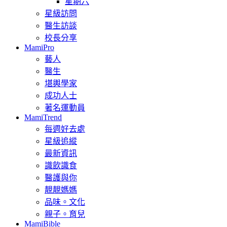
星期六
星級訪問
醫生訪談
校長分享
MamiPro
藝人
醫生
堪輿學家
成功人士
著名運動員
MamiTrend
每週好去處
星級追縱
最新資訊
識飲識食
醫護與你
靚靚媽媽
品味。文化
親子。育兒
MamiBible