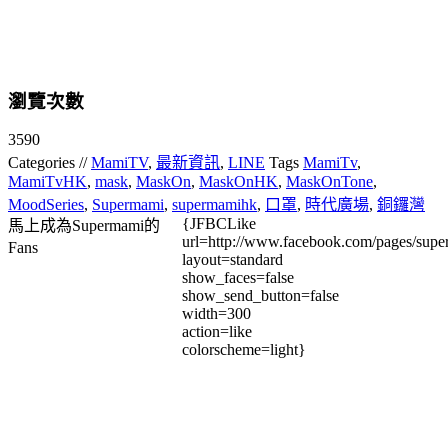
瀏覽次數
3590
Categories //
MamiTV
,
最新資訊
,
LINE
Tags
MamiTv
,
MamiTvHK
,
mask
,
MaskOn
,
MaskOnHK
,
MaskOnTone
,
MoodSeries
,
Supermami
,
supermamihk
,
口罩
,
時代廣場
,
銅鑼灣
{JFBCLike
馬上成為Supermami的
url=http://www.facebook.com/pages/su
Fans
layout=standard
show_faces=false
show_send_button=false
width=300
action=like
colorscheme=light}