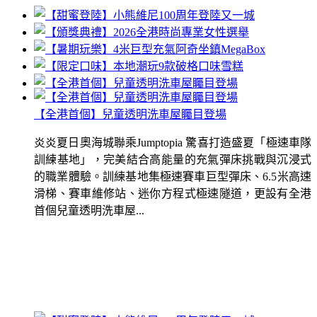
【全港首個】兒童透明洗車屋矚目登場
炎炎夏日奧海城聯乘Jumptopia 驚喜打造盛夏「極速車隊
訓練基地」，完美結合高能量的充氣彈床挑戰與沉浸式
的職業體驗。訓練基地集極速賽車巨型彈床、6.5米高速
滑梯、賽車維修站、迷你方程式極速隧道，更設有全港
首個兒童透明洗車屋...