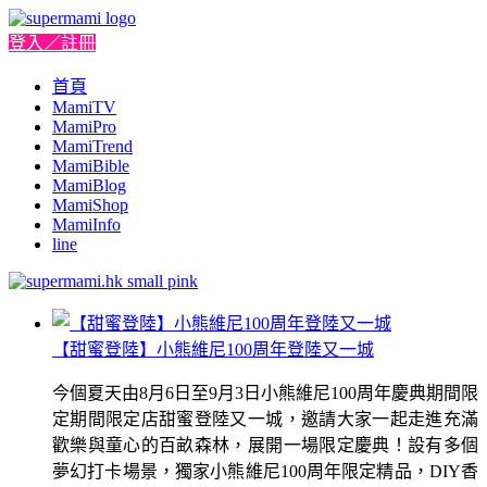
登入／註冊
首頁
MamiTV
MamiPro
MamiTrend
MamiBible
MamiBlog
MamiShop
MamiInfo
line
【甜蜜登陸】小熊維尼100周年登陸又一城
今個夏天由8月6日至9月3日小熊維尼100周年慶典期間限
定期間限定店甜蜜登陸又一城，邀請大家一起走進充滿
歡樂與童心的百畝森林，展開一場限定慶典！設有多個
夢幻打卡場景，獨家小熊維尼100周年限定精品，DIY香