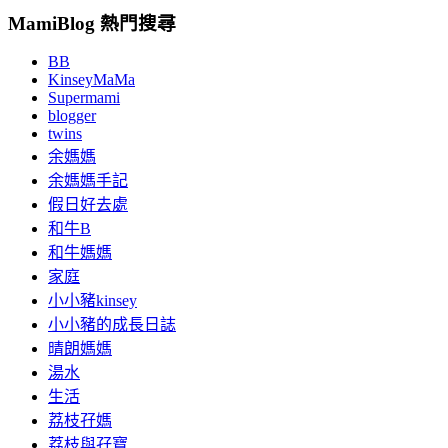
MamiBlog 熱門搜尋
BB
KinseyMaMa
Supermami
blogger
twins
余媽媽
余媽媽手記
假日好去處
和牛B
和牛媽媽
家庭
小小豬kinsey
小小豬的成長日誌
晴朗媽媽
湯水
生活
荔枝孖媽
荔枝與孖寶