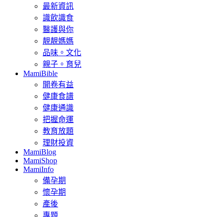
最新資訊
識飲識食
醫護與你
靚靚媽媽
品味。文化
親子。育兒
MamiBible
開卷有益
健康食譜
健康通識
把握命運
教育放題
理財投資
MamiBlog
MamiShop
MamiInfo
備孕期
懷孕期
產後
專題