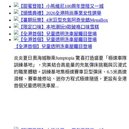
【全港首個】兒童透明洗車屋矚目登場
炎炎夏日奧海城聯乘Jumptopia 驚喜打造盛夏「極速車隊
訓練基地」，完美結合高能量的充氣彈床挑戰與沉浸式
的職業體驗。訓練基地集極速賽車巨型彈床、6.5米高速
滑梯、賽車維修站、迷你方程式極速隧道，更設有全港
首個兒童透明洗車屋...