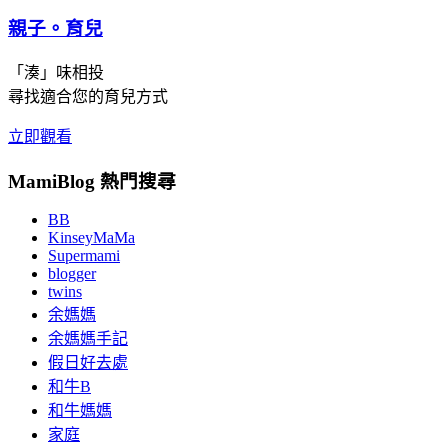
親子。育兒
「湊」味相投
尋找適合您的育兒方式
立即觀看
MamiBlog 熱門搜尋
BB
KinseyMaMa
Supermami
blogger
twins
余媽媽
余媽媽手記
假日好去處
和牛B
和牛媽媽
家庭