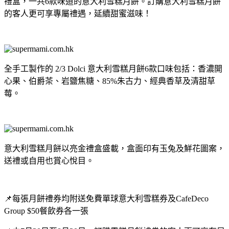
禮盒，一共6款味道的意大利雪糕月餅。訂購意大利雪糕月餅
的客人更可享專屬禮遇，延續甜蜜滋味！
全手工製作的 2/3 Dolci 意大利雪糕月餅6款口味包括：香濃開
心果、伯爵茶、岩鹽焦糖、85%朱古力、經典香草及清甜草
莓。
意大利雪糕月餅以亮金禮盒盛載，盒面印有玉兔及鮮花圖案，
送禮或自用也賞心悅目。
📌每張月餅禮券均附送免費單球意大利雪糕券及CafeDeco
Group $50餐飲券各一張