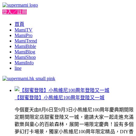
登入／註冊
首頁
MamiTV
MamiPro
MamiTrend
MamiBible
MamiBlog
MamiShop
MamiInfo
line
【甜蜜登陸】小熊維尼100周年登陸又一城
今個夏天由8月6日至9月3日小熊維尼100周年慶典期間限
定期間限定店甜蜜登陸又一城，邀請大家一起走進充滿
歡樂與童心的百畝森林，展開一場限定慶典！設有多個
夢幻打卡場景，獨家小熊維尼100周年限定精品，DIY香