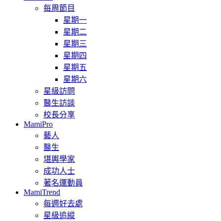
每周節目
星期一
星期二
星期三
星期四
星期五
星期六
星級訪問
醫生訪談
校長分享
MamiPro
藝人
醫生
堪輿學家
成功人士
著名運動員
MamiTrend
每週好去處
星級追縱