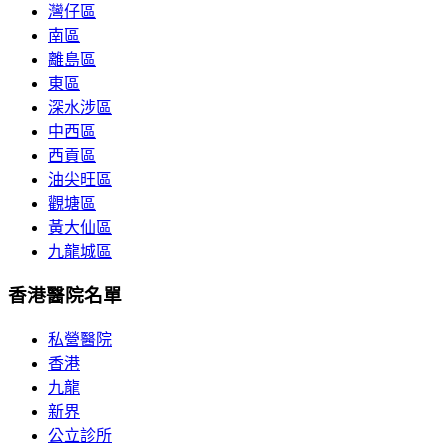
灣仔區
南區
離島區
東區
深水涉區
中西區
西貢區
油尖旺區
觀塘區
黃大仙區
九龍城區
香港醫院名單
私營醫院
香港
九龍
新界
公立診所