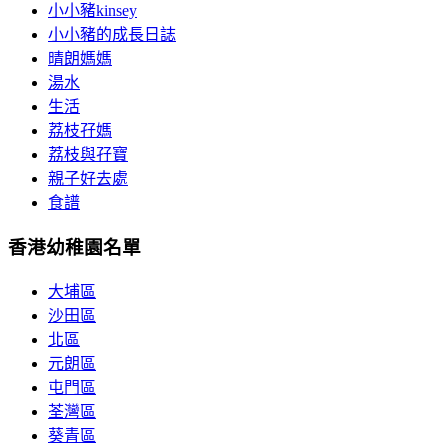
小小豬kinsey
小小豬的成長日誌
晴朗媽媽
湯水
生活
荔枝孖媽
荔枝與孖寶
親子好去處
食譜
香港幼稚園名單
大埔區
沙田區
北區
元朗區
屯門區
荃灣區
葵青區