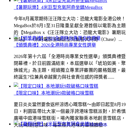
【暑期玩樂】4米巨型充氣阿奇坐鎮MegaBox
今年8月萬眾期待汪汪隊立大功：恐龍大電影全港公映！
MegaBox於8月1至31日隆重呈獻全港首個以電影為主題
的【MegaBox x《汪汪隊立大功：恐龍大電影》暑期玩
樂站】！4米的電影主題巨型充氣警犬阿奇（Chase）...
【頒獎典禮】2026全港時尚專業女性選舉
2026年第十六屆「全港時尚專業女性選舉」頒獎典禮暨
閉幕禮，於日前圓滿結束，本屆選舉以「琥珀如美．聚
煥城光」為主題，經過獨立專業評審團的嚴格甄選，最
終誕生7位兼具卓越實力與社會責任感的得獎者......
【限定口味】本地潮玩9款破格口味雪糕
夏日炎炎當然要食返杯涼透心嘅雪糕～由即日起至8月19
日，利園區帶比大家一個最浮誇港味雪糕派對，於希慎
廣場中庭港味雪糕街，場內獨家聯乘本地創意雪糕店，
大玩9款創意口味！每款極具港味的雪糕體驗！