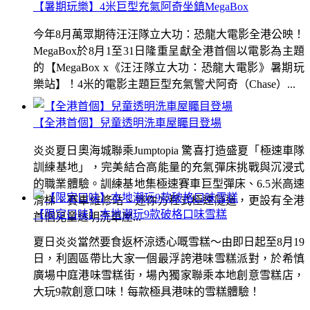
【暑期玩樂】4米巨型充氣阿奇坐鎮MegaBox
今年8月萬眾期待汪汪隊立大功：恐龍大電影全港公映！
MegaBox於8月1至31日隆重呈獻全港首個以電影為主題
的【MegaBox x《汪汪隊立大功：恐龍大電影》暑期玩
樂站】！4米的電影主題巨型充氣警犬阿奇（Chase）...
【全港首個】兒童透明洗車屋矚目登場
炎炎夏日奧海城聯乘Jumptopia 驚喜打造盛夏「極速車隊
訓練基地」，完美結合高能量的充氣彈床挑戰與沉浸式
的職業體驗。訓練基地集極速賽車巨型彈床、6.5米高速
滑梯、賽車維修站、迷你方程式極速隧道，更設有全港
【限定口味】本地潮玩9款破格口味雪糕
首個兒童透明洗車屋...
夏日炎炎當然要食返杯涼透心嘅雪糕～由即日起至8月19
日，利園區帶比大家一個最浮誇港味雪糕派對，於希慎
廣場中庭港味雪糕街，場內獨家聯乘本地創意雪糕店，
大玩9款創意口味！每款極具港味的雪糕體驗！