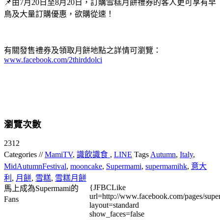
📌由7月20日至8月20日，訂購雪糕月餅禮券的客人更可享有早
鳥及大量訂購優惠，欲購從速！
有關發售禮券及領取月餅地點之詳情可瀏覽：
www.facebook.com/2thirddolci
瀏覽次數
2312
Categories //
MamiTV
,
識飲識食
,
LINE
Tags
Autumn
,
Italy
,
MidAutumnFestival
,
mooncake
,
Supermami
,
supermamihk
,
意大
利
,
月餅
,
雪糕
,
雪糕月餅
{JFBCLike
馬上成為Supermami的
url=http://www.facebook.com/pages/su
Fans
layout=standard
show_faces=false