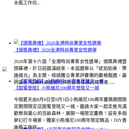
水瓶工作坊...
【頒獎典禮】2026全港時尚專業女性選舉
2026年第十六屆「全港時尚專業女性選舉」頒獎典禮暨
閉幕禮，於日前圓滿結束，本屆選舉以「琥珀如美．聚
煥城光」為主題，經過獨立專業評審團的嚴格甄選，最
終誕生7位兼具卓越實力與社會責任感的得獎者......
【甜蜜登陸】小熊維尼100周年登陸又一城
今個夏天由8月6日至9月3日小熊維尼100周年慶典期間限
定期間限定店甜蜜登陸又一城，邀請大家一起走進充滿
歡樂與童心的百畝森林，展開一場限定慶典！設有多個
夢幻打卡場景，獨家小熊維尼100周年限定精品，DIY香
水瓶工作坊...