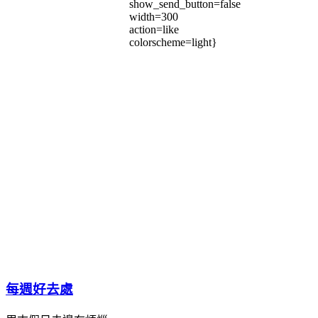
show_send_button=false
width=300
action=like
colorscheme=light}
每週好去處