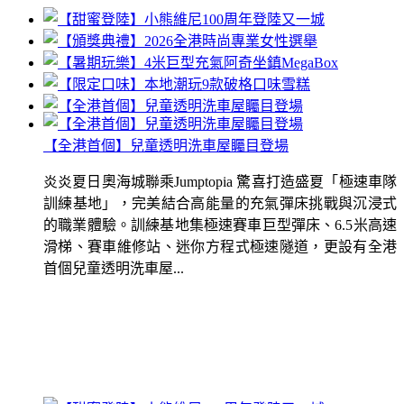
【全港首個】兒童透明洗車屋矚目登場
炎炎夏日奧海城聯乘Jumptopia 驚喜打造盛夏「極速車隊
訓練基地」，完美結合高能量的充氣彈床挑戰與沉浸式
的職業體驗。訓練基地集極速賽車巨型彈床、6.5米高速
滑梯、賽車維修站、迷你方程式極速隧道，更設有全港
首個兒童透明洗車屋...