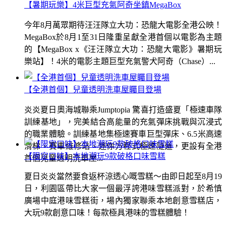
【暑期玩樂】4米巨型充氣阿奇坐鎮MegaBox
今年8月萬眾期待汪汪隊立大功：恐龍大電影全港公映！
MegaBox於8月1至31日隆重呈獻全港首個以電影為主題
的【MegaBox x《汪汪隊立大功：恐龍大電影》暑期玩
樂站】！4米的電影主題巨型充氣警犬阿奇（Chase）...
【全港首個】兒童透明洗車屋矚目登場
炎炎夏日奧海城聯乘Jumptopia 驚喜打造盛夏「極速車隊
訓練基地」，完美結合高能量的充氣彈床挑戰與沉浸式
的職業體驗。訓練基地集極速賽車巨型彈床、6.5米高速
滑梯、賽車維修站、迷你方程式極速隧道，更設有全港
【限定口味】本地潮玩9款破格口味雪糕
首個兒童透明洗車屋...
夏日炎炎當然要食返杯涼透心嘅雪糕～由即日起至8月19
日，利園區帶比大家一個最浮誇港味雪糕派對，於希慎
廣場中庭港味雪糕街，場內獨家聯乘本地創意雪糕店，
大玩9款創意口味！每款極具港味的雪糕體驗！