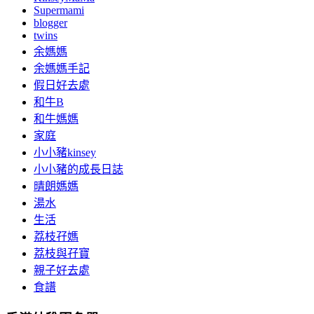
Supermami
blogger
twins
余媽媽
余媽媽手記
假日好去處
和牛B
和牛媽媽
家庭
小小豬kinsey
小小豬的成長日誌
晴朗媽媽
湯水
生活
荔枝孖媽
荔枝與孖寶
親子好去處
食譜