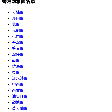
香港幼稚園名單
大埔區
沙田區
北區
元朗區
屯門區
荃灣區
葵青區
灣仔區
南區
離島區
東區
深水涉區
中西區
西貢區
油尖旺區
觀塘區
黃大仙區