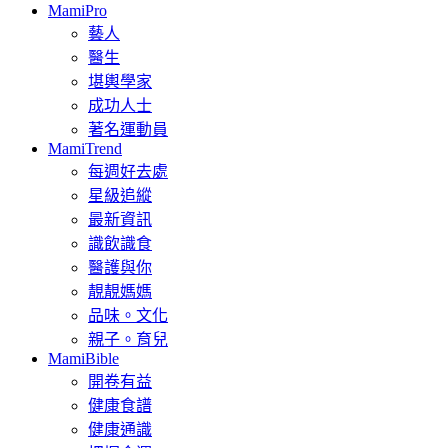
MamiPro
藝人
醫生
堪輿學家
成功人士
著名運動員
MamiTrend
每週好去處
星級追縱
最新資訊
識飲識食
醫護與你
靚靚媽媽
品味。文化
親子。育兒
MamiBible
開卷有益
健康食譜
健康通識