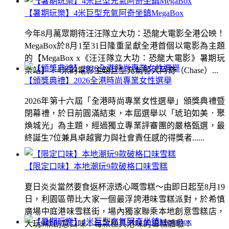
【暑期玩樂】4米巨型充氣阿奇坐鎮MegaBox
今年8月萬眾期待汪汪隊立大功：恐龍大電影全港公映！
MegaBox於8月1至31日隆重呈獻全港首個以電影為主題
的【MegaBox x《汪汪隊立大功：恐龍大電影》暑期玩
樂站】！4米的電影主題巨型充氣警犬阿奇（Chase）...
【頒獎典禮】2026全港時尚專業女性選舉
2026年第十六屆「全港時尚專業女性選舉」頒獎典禮暨
閉幕禮，於日前圓滿結束，本屆選舉以「琥珀如美．聚
煥城光」為主題，經過獨立專業評審團的嚴格甄選，最
終誕生7位兼具卓越實力與社會責任感的得獎者......
【限定口味】本地潮玩9款破格口味雪糕
夏日炎炎當然要食返杯涼透心嘅雪糕～由即日起至8月19
日，利園區帶比大家一個最浮誇港味雪糕派對，於希慎
廣場中庭港味雪糕街，場內獨家聯乘本地創意雪糕店，
大玩9款創意口味！每款極具港味的雪糕體驗！