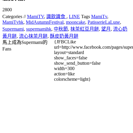
2800
Categories //
MamiTV
,
識飲識食
,
LINE
Tags
MamiTv
,
MamiTvhk
,
MidAutumnFestival
,
mooncake
,
PatisserieLaLune
,
Supermami
,
supermamihk
,
中秋節
,
抹茶紅豆月餅
,
望月
,
流心奶
黃月餅
,
流心抹茶月餅
,
酥皮奶黃月餅
{JFBCLike
馬上成為Supermami的
url=http://www.facebook.com/pages/su
Fans
layout=standard
show_faces=false
show_send_button=false
width=300
action=like
colorscheme=light}