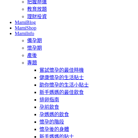
把握命運
教育放題
理財投資
MamiBlog
MamiShop
MamiInfo
備孕期
懷孕期
產後
專題
嘗試懷孕的最佳時機
健康懷孕的生活貼士
助你懷孕的生活小貼士
新手媽媽的最佳飲食
排卵指南
孕前飲食
孕媽媽的飲食
懷孕的階段
懷孕後的身體
新手媽媽的貼士