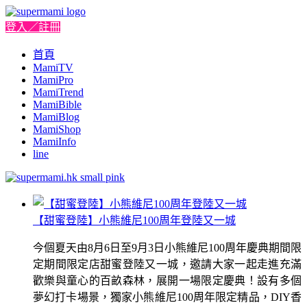
登入／註冊
首頁
MamiTV
MamiPro
MamiTrend
MamiBible
MamiBlog
MamiShop
MamiInfo
line
【甜蜜登陸】小熊維尼100周年登陸又一城
今個夏天由8月6日至9月3日小熊維尼100周年慶典期間限
定期間限定店甜蜜登陸又一城，邀請大家一起走進充滿
歡樂與童心的百畝森林，展開一場限定慶典！設有多個
夢幻打卡場景，獨家小熊維尼100周年限定精品，DIY香