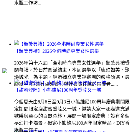
水瓶工作坊...
【頒獎典禮】2026全港時尚專業女性選舉
2026年第十六屆「全港時尚專業女性選舉」頒獎典禮暨
閉幕禮，於日前圓滿結束，本屆選舉以「琥珀如美．聚
煥城光」為主題，經過獨立專業評審團的嚴格甄選，最
終誕生7位兼具卓越實力與社會責任感的得獎者......
【甜蜜登陸】小熊維尼100周年登陸又一城
今個夏天由8月6日至9月3日小熊維尼100周年慶典期間限
定期間限定店甜蜜登陸又一城，邀請大家一起走進充滿
歡樂與童心的百畝森林，展開一場限定慶典！設有多個
夢幻打卡場景，獨家小熊維尼100周年限定精品，DIY香
水瓶工作坊...