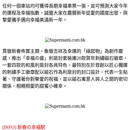
任何一個車站均可獲得長期幸福車票一張，並可預測大家今年
的運程及幸福指數，誠邀大家在農曆新年從愛的國度出發，與
摯愛攜手邁向幸福美滿新一年。
貫徹新春佈置主題，象徵吉祥及幸運的「緣起物」為創作靈
感，推出「幸福の盛」利是封套裝連20款賀年刺繡磁石徽章，
一套四款的和風利是封各具特色，最特別在於首創以匠心獨運
的刺繡手工徽章配以磁石作為利是封的封口設計，代表一生貼
著、守護著你對摰愛的祝福，並以磁石寓意人與人之間的密切
關係、相親相愛的甜蜜小確幸。
[INFO] 新春の幸福駅