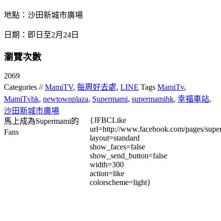
地點：沙田新城市廣場
日期：即日至2月24日
瀏覽次數
2069
Categories //
MamiTV
,
每周好去處
,
LINE
Tags
MamiTv
,
MamiTvhk
,
newtownplaza
,
Supermami
,
supermamihk
,
幸福車站
,
沙田新城市廣場
{JFBCLike
馬上成為Supermami的
url=http://www.facebook.com/pages/su
Fans
layout=standard
show_faces=false
show_send_button=false
width=300
action=like
colorscheme=light}