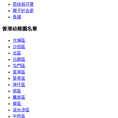
荔枝與孖寶
親子好去處
食譜
香港幼稚園名單
大埔區
沙田區
北區
元朗區
屯門區
荃灣區
葵青區
灣仔區
南區
離島區
東區
深水涉區
中西區