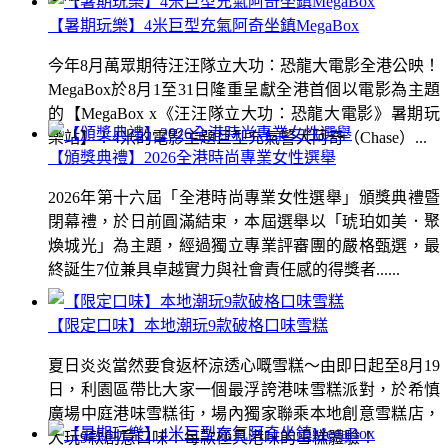
【暑期玩樂】4米巨型充氣阿奇坐鎮MegaBox
今年8月萬眾期待汪汪隊立大功：恐龍大電影全港公映！
MegaBox於8月1至31日隆重呈獻全港首個以電影為主題
的【MegaBox x《汪汪隊立大功：恐龍大電影》暑期玩
樂站】！4米的電影主題巨型充氣警犬阿奇（Chase）...
【頒獎典禮】2026全港時尚專業女性選舉
2026年第十六屆「全港時尚專業女性選舉」頒獎典禮暨
閉幕禮，於日前圓滿結束，本屆選舉以「琥珀如美．聚
煥城光」為主題，經過獨立專業評審團的嚴格甄選，最
終誕生7位兼具卓越實力與社會責任感的得獎者......
【限定口味】本地潮玩9款破格口味雪糕
夏日炎炎當然要食返杯涼透心嘅雪糕～由即日起至8月19
日，利園區帶比大家一個最浮誇港味雪糕派對，於希慎
廣場中庭港味雪糕街，場內獨家聯乘本地創意雪糕店，
大玩9款創意口味！每款極具港味的雪糕體驗！