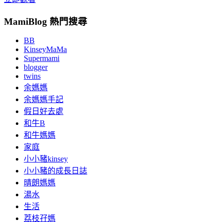
MamiBlog 熱門搜尋
BB
KinseyMaMa
Supermami
blogger
twins
余媽媽
余媽媽手記
假日好去處
和牛B
和牛媽媽
家庭
小小豬kinsey
小小豬的成長日誌
晴朗媽媽
湯水
生活
荔枝孖媽