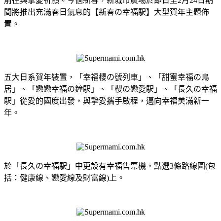
前往與摰愛祈願。今個新春，新城市廣場於即日至2月24日期
間將推出充滿春日氣息的【新春の幸福駅】大型賀年主題佈
置。
五大日系賀年裝置，「幸福櫻の號列車」、「甜蜜幸福の鳥
居」、「戀戀幸福の鐘駅」、「櫻の戀愛駅」、「長久の幸福
駅」從愛的國度出發，與摯愛攜手啟程，邁向幸福美滿新一
年。
於「長久の幸福駅」中更設有幸福售票機，點選3條路線圖(包
括：健康線、戀愛線及財富線)上。