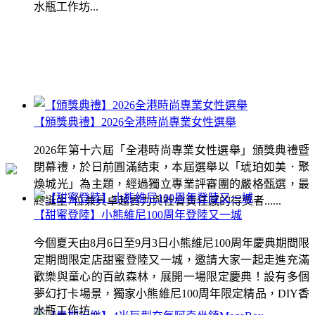
水瓶工作坊...
【頒獎典禮】2026全港時尚專業女性選舉
2026年第十六屆「全港時尚專業女性選舉」頒獎典禮暨
閉幕禮，於日前圓滿結束，本屆選舉以「琥珀如美．聚
煥城光」為主題，經過獨立專業評審團的嚴格甄選，最
終誕生7位兼具卓越實力與社會責任感的得獎者......
【甜蜜登陸】小熊維尼100周年登陸又一城
今個夏天由8月6日至9月3日小熊維尼100周年慶典期間限
定期間限定店甜蜜登陸又一城，邀請大家一起走進充滿
歡樂與童心的百畝森林，展開一場限定慶典！設有多個
夢幻打卡場景，獨家小熊維尼100周年限定精品，DIY香
水瓶工作坊...