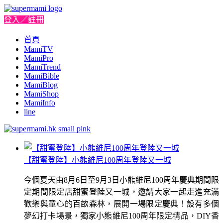
登入／註冊
首頁
MamiTV
MamiPro
MamiTrend
MamiBible
MamiBlog
MamiShop
MamiInfo
line
【甜蜜登陸】小熊維尼100周年登陸又一城
今個夏天由8月6日至9月3日小熊維尼100周年慶典期間限
定期間限定店甜蜜登陸又一城，邀請大家一起走進充滿
歡樂與童心的百畝森林，展開一場限定慶典！設有多個
夢幻打卡場景，獨家小熊維尼100周年限定精品，DIY香