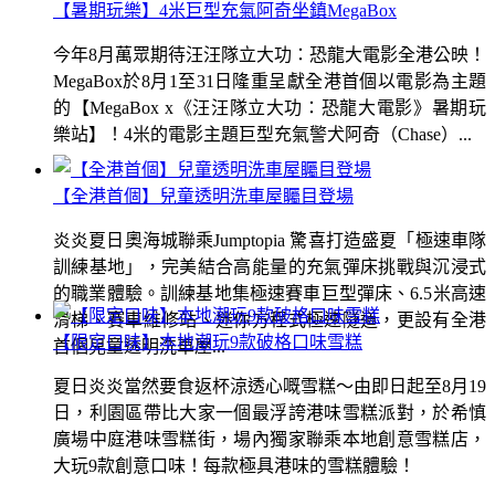
【暑期玩樂】4米巨型充氣阿奇坐鎮MegaBox
今年8月萬眾期待汪汪隊立大功：恐龍大電影全港公映！
MegaBox於8月1至31日隆重呈獻全港首個以電影為主題
的【MegaBox x《汪汪隊立大功：恐龍大電影》暑期玩
樂站】！4米的電影主題巨型充氣警犬阿奇（Chase）...
【全港首個】兒童透明洗車屋矚目登場
炎炎夏日奧海城聯乘Jumptopia 驚喜打造盛夏「極速車隊
訓練基地」，完美結合高能量的充氣彈床挑戰與沉浸式
的職業體驗。訓練基地集極速賽車巨型彈床、6.5米高速
滑梯、賽車維修站、迷你方程式極速隧道，更設有全港
【限定口味】本地潮玩9款破格口味雪糕
首個兒童透明洗車屋...
夏日炎炎當然要食返杯涼透心嘅雪糕～由即日起至8月19
日，利園區帶比大家一個最浮誇港味雪糕派對，於希慎
廣場中庭港味雪糕街，場內獨家聯乘本地創意雪糕店，
大玩9款創意口味！每款極具港味的雪糕體驗！