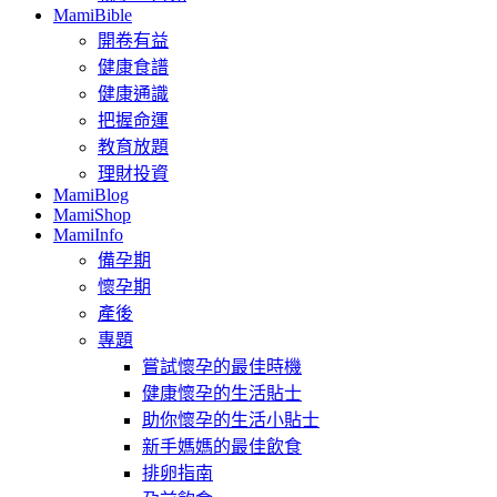
MamiBible
開卷有益
健康食譜
健康通識
把握命運
教育放題
理財投資
MamiBlog
MamiShop
MamiInfo
備孕期
懷孕期
產後
專題
嘗試懷孕的最佳時機
健康懷孕的生活貼士
助你懷孕的生活小貼士
新手媽媽的最佳飲食
排卵指南