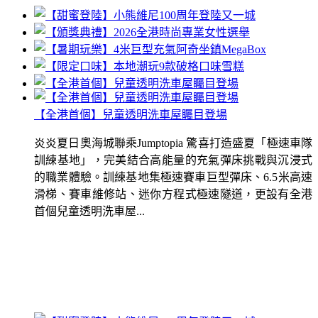
【全港首個】兒童透明洗車屋矚目登場
炎炎夏日奧海城聯乘Jumptopia 驚喜打造盛夏「極速車隊
訓練基地」，完美結合高能量的充氣彈床挑戰與沉浸式
的職業體驗。訓練基地集極速賽車巨型彈床、6.5米高速
滑梯、賽車維修站、迷你方程式極速隧道，更設有全港
首個兒童透明洗車屋...