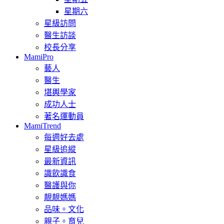
星期六
星級訪問
醫生訪談
校長分享
MamiPro
藝人
醫生
堪輿學家
成功人士
著名運動員
MamiTrend
每週好去處
星級追縱
最新資訊
識飲識食
醫護與你
靚靚媽媽
品味。文化
親子。育兒