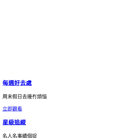
每週好去處
周末假日去邊冇煩惱
立即觀看
星級追縱
名人名事續個捉