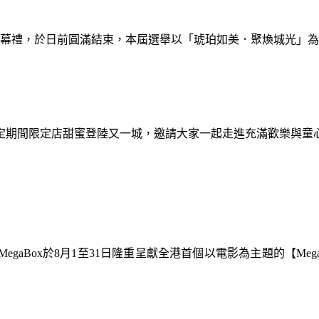
暨閉幕禮，於日前圓滿結束，本屆選舉以「琥珀如美．聚煥城光」
間限定期間限定店甜蜜登陸又一城，邀請大家一起走進充滿歡樂與
gaBox於8月1至31日隆重呈獻全港首個以電影為主題的【Meg