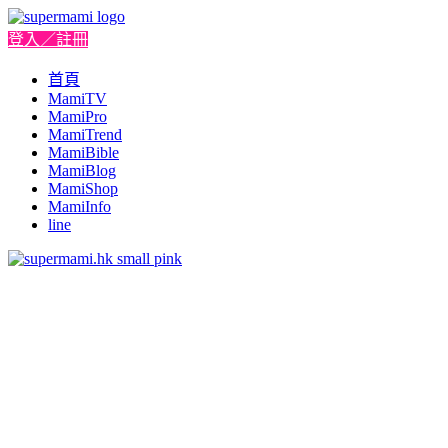
登入／註冊
首頁
MamiTV
MamiPro
MamiTrend
MamiBible
MamiBlog
MamiShop
MamiInfo
line