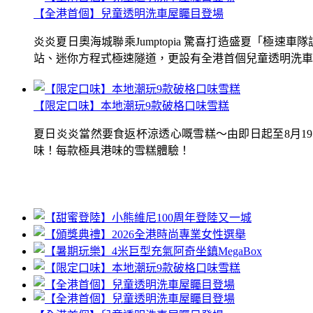
【全港首個】兒童透明洗車屋矚目登場
炎炎夏日奧海城聯乘Jumptopia 驚喜打造盛夏「極
站、迷你方程式極速隧道，更設有全港首個兒童透明洗車屋.
【限定口味】本地潮玩9款破格口味雪糕
夏日炎炎當然要食返杯涼透心嘅雪糕～由即日起至8月1
味！每款極具港味的雪糕體驗！