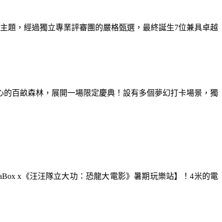
為主題，經過獨立專業評審團的嚴格甄選，最終誕生7位兼具卓越
童心的百畝森林，展開一場限定慶典！設有多個夢幻打卡場景，獨
aBox x《汪汪隊立大功：恐龍大電影》暑期玩樂站】！4米的電