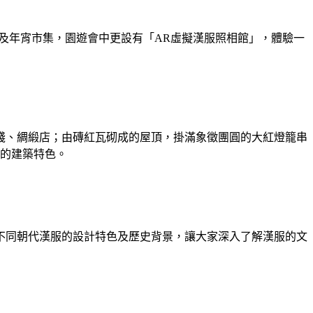
及年宵市集，園遊會中更設有「AR虛擬漢服照相館」，體驗一
棧、綢緞店；由磚紅瓦砌成的屋頂，掛滿象徵團圓的大紅燈籠串
的建築特色。
不同朝代漢服的設計特色及歷史背景，讓大家深入了解漢服的文