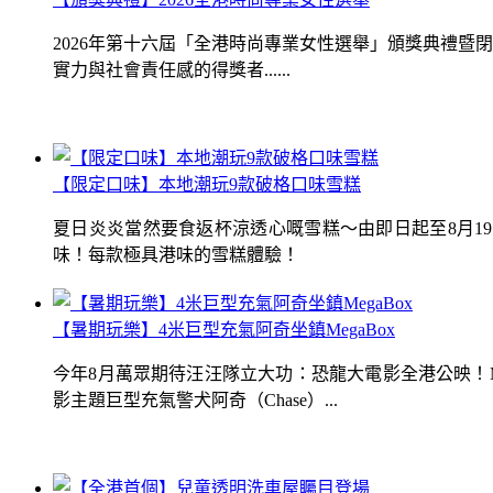
2026年第十六屆「全港時尚專業女性選舉」頒獎典禮
實力與社會責任感的得獎者......
【限定口味】本地潮玩9款破格口味雪糕
夏日炎炎當然要食返杯涼透心嘅雪糕～由即日起至8月1
味！每款極具港味的雪糕體驗！
【暑期玩樂】4米巨型充氣阿奇坐鎮MegaBox
今年8月萬眾期待汪汪隊立大功：恐龍大電影全港公映！Me
影主題巨型充氣警犬阿奇（Chase）...