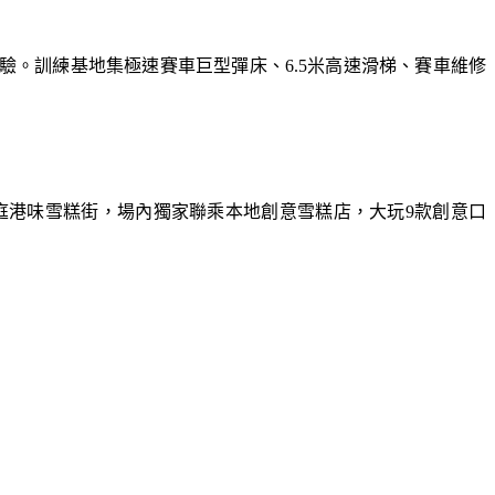
體驗。訓練基地集極速賽車巨型彈床、6.5米高速滑梯、賽車維修
庭港味雪糕街，場內獨家聯乘本地創意雪糕店，大玩9款創意口