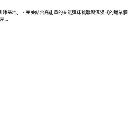
速車隊訓練基地」，完美結合高能量的充氣彈床挑戰與沉浸式的職業
..