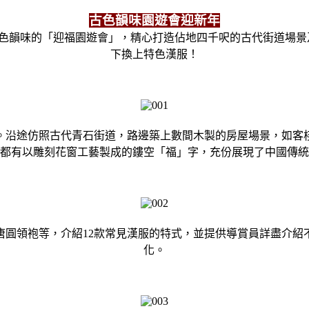
古色韻味園遊會迎新年
色韻味的「迎福園遊會」，精心打造佔地四千呎的古代街道場景
下換上特色漢服！
。沿途仿照古代青石街道，路邊築上數間木製的房屋場景，如客
都有以雕刻花窗工藝製成的鏤空「福」字，充份展現了中國傳統
唐圓領袍等，介紹12款常見漢服的特式，並提供導賞員詳盡介紹
化。