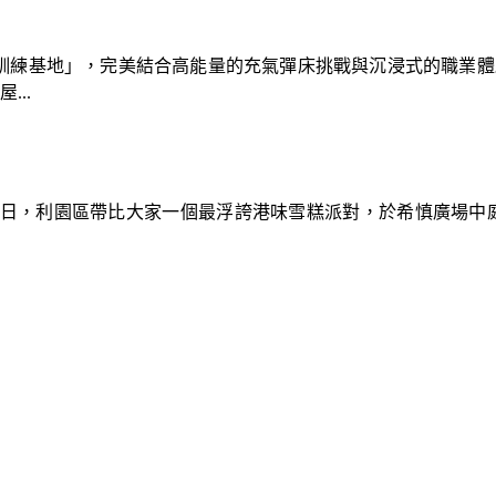
速車隊訓練基地」，完美結合高能量的充氣彈床挑戰與沉浸式的職業
..
9日，利園區帶比大家一個最浮誇港味雪糕派對，於希慎廣場中