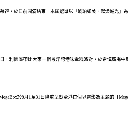
暨閉幕禮，於日前圓滿結束，本屆選舉以「琥珀如美．聚煥城光」
9日，利園區帶比大家一個最浮誇港味雪糕派對，於希慎廣場中
gaBox於8月1至31日隆重呈獻全港首個以電影為主題的【Meg