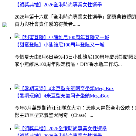
【頒獎典禮】2026全港時尚專業女性選舉
2026年第十六屆「全港時尚專業女性選舉」頒獎典禮
實力與社會責任感的得獎者......
【甜蜜登陸】小熊維尼100周年登陸又一城
今個夏天由8月6日至9月3日小熊維尼100周年慶典期
家小熊維尼100周年限定精品，DIY香水瓶工作坊...
【暑期玩樂】4米巨型充氣阿奇坐鎮MegaBox
今年8月萬眾期待汪汪隊立大功：恐龍大電影全港公映！Me
影主題巨型充氣警犬阿奇（Chase）...
【頒獎典禮】2026全港時尚專業女性選舉