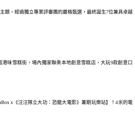
為主題，經過獨立專業評審團的嚴格甄選，最終誕生7位兼具卓越
庭港味雪糕街，場內獨家聯乘本地創意雪糕店，大玩9款創意口
aBox x《汪汪隊立大功：恐龍大電影》暑期玩樂站】！4米的電