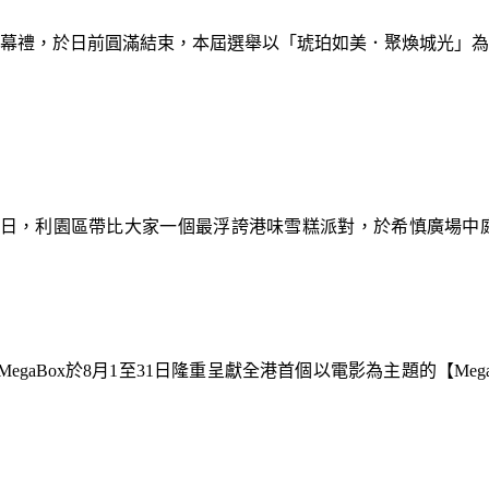
暨閉幕禮，於日前圓滿結束，本屆選舉以「琥珀如美．聚煥城光」
9日，利園區帶比大家一個最浮誇港味雪糕派對，於希慎廣場中
gaBox於8月1至31日隆重呈獻全港首個以電影為主題的【Meg