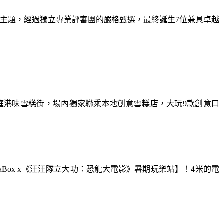
為主題，經過獨立專業評審團的嚴格甄選，最終誕生7位兼具卓越
庭港味雪糕街，場內獨家聯乘本地創意雪糕店，大玩9款創意口
aBox x《汪汪隊立大功：恐龍大電影》暑期玩樂站】！4米的電