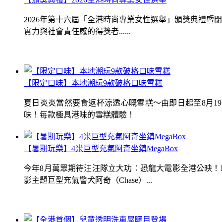
2026年第十六屆「全港時尚專業女性選舉」頒獎典禮
實力與社會責任感的得獎者......
【限定口味】本地潮玩9款破格口味雪糕
夏日炎炎當然要食返杯涼透心嘅雪糕～由即日起至8月1
味！每款極具港味的雪糕體驗！
【暑期玩樂】4米巨型充氣阿奇坐鎮MegaBox
今年8月萬眾期待汪汪隊立大功：恐龍大電影全港公映！Me
影主題巨型充氣警犬阿奇（Chase）...