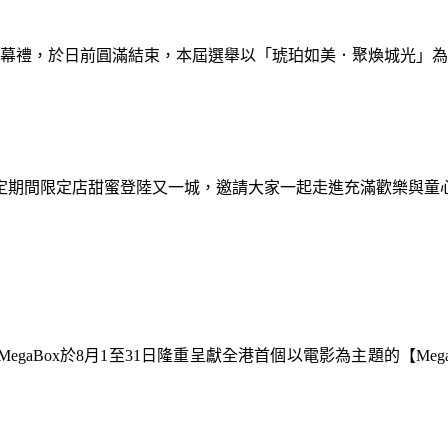
暨閉幕禮，於日前圓滿結束，本屆選舉以「琥珀如美．聚煥城光」
間限定期間限定店甜蜜登陸又一城，邀請大家一起走進充滿歡樂與
gaBox於8月1至31日隆重呈獻全港首個以電影為主題的【Meg