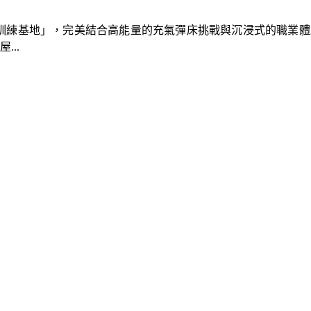
速車隊訓練基地」，完美結合高能量的充氣彈床挑戰與沉浸式的職業
..