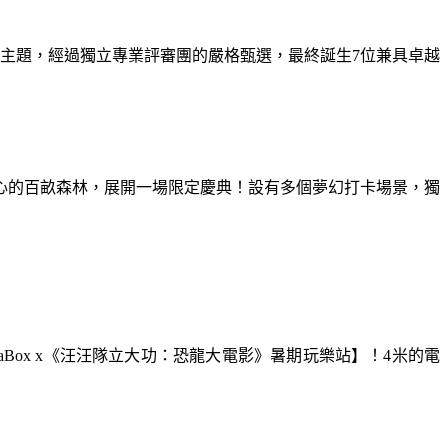
為主題，經過獨立專業評審團的嚴格甄選，最終誕生7位兼具卓越
童心的百畝森林，展開一場限定慶典！設有多個夢幻打卡場景，獨
aBox x《汪汪隊立大功：恐龍大電影》暑期玩樂站】！4米的電