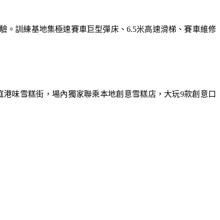
體驗。訓練基地集極速賽車巨型彈床、6.5米高速滑梯、賽車維修
庭港味雪糕街，場內獨家聯乘本地創意雪糕店，大玩9款創意口