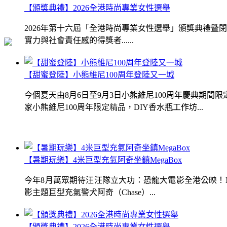
【頒獎典禮】2026全港時尚專業女性選舉
2026年第十六屆「全港時尚專業女性選舉」頒獎典禮
實力與社會責任感的得獎者......
【甜蜜登陸】小熊維尼100周年登陸又一城
今個夏天由8月6日至9月3日小熊維尼100周年慶典期
家小熊維尼100周年限定精品，DIY香水瓶工作坊...
【暑期玩樂】4米巨型充氣阿奇坐鎮MegaBox
今年8月萬眾期待汪汪隊立大功：恐龍大電影全港公映！Me
影主題巨型充氣警犬阿奇（Chase）...
【頒獎典禮】2026全港時尚專業女性選舉