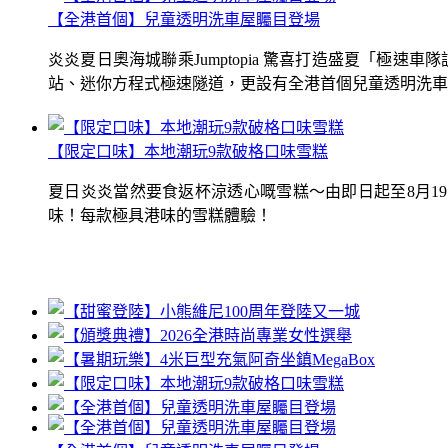
【全港首個】兒童透明洗車屋矚目登場
炎炎夏日奧海城聯乘Jumptopia 驚喜打造盛夏「極
站、迷你方程式極速隧道，更設有全港首個兒童透明洗車屋.
【限定口味】本地潮玩9款破格口味雪糕
夏日炎炎當然要食返杯涼透心嘅雪糕～由即日起至8月1
味！每款極具港味的雪糕體驗！