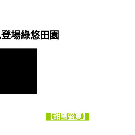
色登場綠悠田園
【甜蜜盛夏】