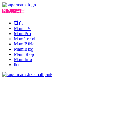
登入／註冊
首頁
MamiTV
MamiPro
MamiTrend
MamiBible
MamiBlog
MamiShop
MamiInfo
line