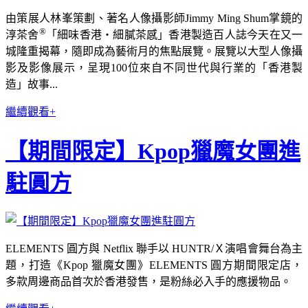
由策展人林峯策劃、著名人像攝影師Jimmy Ming Shum掌鏡的
®
淳茶舍
「細味香港・細膩茶感」香港製造百人誌今天在又一
城隆重揭幕，隨即成為藝術月的焦點展覽。展覽以大型人像攝
影及影像展示，呈現100位來自不同世代與行業的「香港製
造」故事...
繼續觀看+
【期間限定】Kpop獵魔女團進
駐圓方
ELEMENTS 圓方與 Netflix 聯手以 HUNTR/Ｘ演唱會舞台為主
題，打造《Kpop 獵魔女團》ELEMENTS 圓方期間限定店，
多款周邊商品首次於香港發售，是粉絲必入手的應援物品。