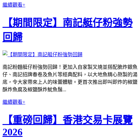
繼續觀看+
【期間限定】南記艇仔粉強勢
回歸
南記粉麵艇仔粉強勢回歸！更加入自家製叉燒並搭配脆炸銀魚
仔、南記招牌春卷及魚片等經典配料，以大地魚精心熬製的湯
底，令大家帶來上人的味蕾體驗。更首次推出即叫即炸的椒鹽
酥炸魚腐及椒鹽酥炸魷魚鬚...
繼續觀看+
【重磅回歸】香港交易卡展覽
2026