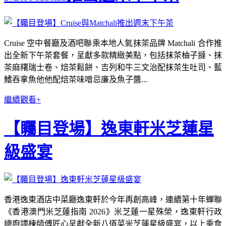
Cruise 空中餐廳及酒吧聯乘本地人氣抹茶品牌 Matchali 合作推
出全新下午茶套餐，呈獻多款精緻美點，包括抹茶柚子撻、抹
茶麻糬瑞士卷、焙茶鬆餅、吉列和牛三文治配抹茶生吐司、藍
鰭吞拿魚他他配焙茶味噌忌廉及魚子醬...
繼續觀看+
【矚目登場】逸東軒米芝蓮星
級盛宴
香港逸東酒店中菜廳逸東軒於今年再創高峰，連續第十年蟬聯
《香港澳門米芝蓮指南 2026》米芝蓮一星殊榮，逸東軒行政
總廚譚棟師傅匠心呈獻全新八道菜米芝蓮星級盛宴，以上乘食