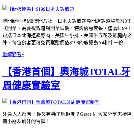
澳門新地標M8澳門八號，日本火鍋放題專門店鍋道場於M8正
式開業，為慶祝鍋道場開業誌慶，特設優惠套餐，僅需$199！
包括日本北海道產豚肉、美國牛小排、美國牛五花及雞腿肉之
外，每位食客更可免費獲贈價值$198的鹿兒島A4和牛一份...
繼續觀看+
【香港首個】奧海城TOTAL牙
周健康實驗室
牙齒人人都有，你又有幾了解佢哋？Grace 同大家分享怎樣陪
養小朋友刷牙的習慣！