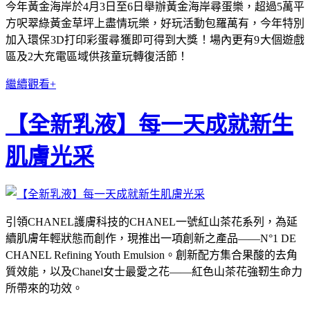
今年黃金海岸於4月3日至6日舉辦黃金海岸尋蛋樂，超過5萬平
方呎翠綠黃金草坪上盡情玩樂，好玩活動包羅萬有，今年特別
加入環保3D打印彩蛋尋獲即可得到大獎！場內更有9大個遊戲
區及2大充電區域供孩童玩轉復活節！
繼續觀看+
【全新乳液】每一天成就新生
肌膚光采
引領CHANEL護膚科技的CHANEL一號紅山茶花系列，為延
續肌膚年輕狀態而創作，現推出一項創新之產品——N°1 DE
CHANEL Refining Youth Emulsion。創新配方集合果酸的去角
質效能，以及Chanel女士最愛之花——紅色山茶花強靭生命力
所帶來的功效。