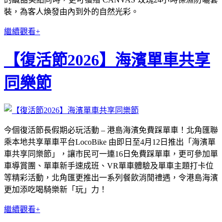
裝，為客人煥發由內到外的自然光彩。
繼續觀看+
【復活節2026】海濱單車共享
同樂節
今個復活節長假期必玩活動 – 港島海濱免費踩單車！北角匯聯
乘本地共享單車平台LocoBike 由即日至4月12日推出「海濱單
車共享同樂節」，讓市民可一連16日免費踩單車，更可參加單
車導賞團、單車新手速成班、VR單車體驗及單車主題打卡位
等精彩活動，北角匯更推出一系列餐飲消閒禮遇，令港島海濱
更加添吃喝騎樂新「玩」力！
繼續觀看+