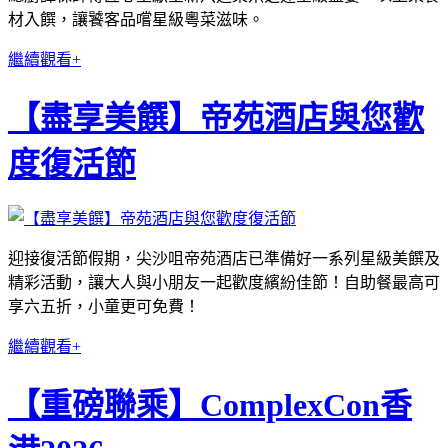
材入饌，讓饕客品嚐星級粵菜滋味。
繼續觀看+
【盡享美饌】帝苑酒店與您歡
度復活節
迎接復活節假期，尖沙咀帝苑酒店已準備好一系列星級美饌及
精彩活動，讓大人與小朋友一起歡度繽紛佳節！自助餐最高可
享六五折，小童更可免費！
繼續觀看+
【重磅聯乘】ComplexCon香