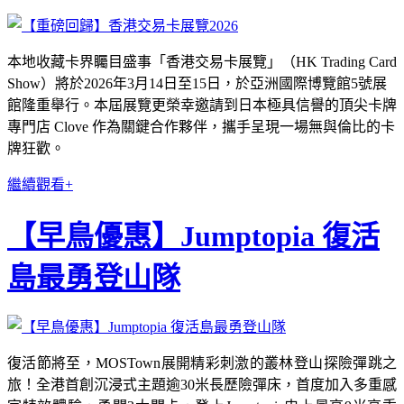
本地收藏卡界矚目盛事「香港交易卡展覽」（HK Trading Card
Show）將於2026年3月14日至15日，於亞洲國際博覽館5號展
館隆重舉行。本屆展覽更榮幸邀請到日本極具信譽的頂尖卡牌
專門店 Clove 作為關鍵合作夥伴，攜手呈現一場無與倫比的卡
牌狂歡。
繼續觀看+
【早鳥優惠】Jumptopia 復活
島最勇登山隊
復活節將至，MOSTown展開精彩刺激的叢林登山探險彈跳之
旅！全港首創沉浸式主題逾30米長歷險彈床，首度加入多重感