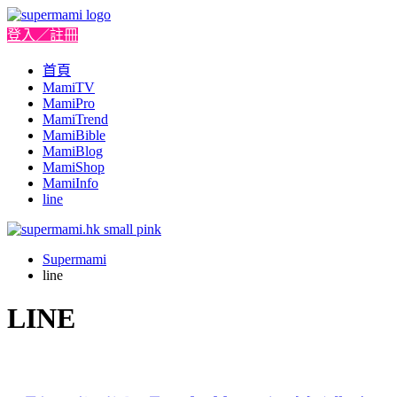
登入／註冊
首頁
MamiTV
MamiPro
MamiTrend
MamiBible
MamiBlog
MamiShop
MamiInfo
line
Supermami
line
LINE