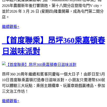
2026年農曆新年後打響頭炮，第十八間分店登陸屯門V city，
並於2026 年 3 月 26 日 (星期四)隆重開幕，成為屯門第二間分
店。
繼續觀看+
【首度聯乘】昂坪360乘嘉頓春
日滋味派對
昂坪360 20周年繼續和賓客同慶每一個大日子！由即日至5月
10日首度聯乘嘉頓打造春日滋味派對，小朋友只需港幣$30就
可以體驗三大玩點：乘搭主題纜車、玩蓋章遊戲贏禮品、參加
三文治工作坊！
繼續觀看+