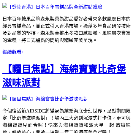
日本百年糖果品牌森永製菓為甜品愛好者帶來多款風靡日本的
經典雪糕產品，並正式引入香港市場。憑藉多年食品研發技術
及對品質的堅持，森永製菓推出多款口感細膩、風味層次豐富
的雪糕，將日式甜點的簡約與精緻完美呈現。
繼續觀看+
【矚目焦點】海綿寶寶比奇堡
滋味派對
今個復活節AIRSIDE將變身為繽紛海底奇幻世界，呈獻期間限
定「比奇堡滋味派對」！場內三大必到沉浸式打卡位，更可與
海綿寶寶見面合照！快來與海綿寶寶和派大星一起 放縱味
蕾、釋放童心，開啟一場獨一無二的海底美食冒險！