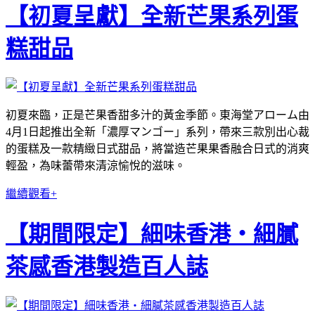
【初夏呈獻】全新芒果系列蛋
糕甜品
初夏來臨，正是芒果香甜多汁的黃金季節。東海堂アローム由
4月1日起推出全新「濃厚マンゴー」系列，帶來三款別出心裁
的蛋糕及一款精緻日式甜品，將當造芒果果香融合日式的消爽
輕盈，為味蕾帶來清涼愉悅的滋味。
繼續觀看+
【期間限定】細味香港・細膩
茶感香港製造百人誌