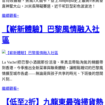
官特效體驗，勇闖3大關卡，登上Jumptopia史上最高9米高垂
直神聖大山，20米長障礙賽道，近千呎巨型彩色波波池！
繼續觀看+
【嶄新體驗】巴黎風情融入社
區
La Vache!把巴黎小酒館那份活潑、率真且帶點淘氣的精髓帶
到香港，今季推出全新菜單與聯乘體驗，讓輕鬆親切的巴黎風
情擴至城市各處——無論是與孩子共享的時光、下班後的悠閒
片刻...
繼續觀看+
【低至2折】九龍東最強掃貨熱