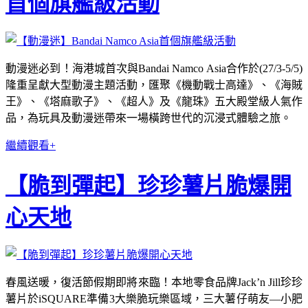
首個旗艦級活動
動漫迷必到！海港城首次與Bandai Namco Asia合作於(27/3-5/5)
隆重呈獻大型動漫主題活動，匯聚《機動戰士高達》、《海賊
王》、《塔麻歌子》、《超人》及《龍珠》五大殿堂級人氣作
品，為玩具及動漫迷帶來一場橫跨世代的沉浸式體驗之旅。
繼續觀看+
【脆到彈起】珍珍薯片脆爆開
心天地
春風送暖，復活節假期即將來臨！本地零食品牌Jack’n Jill珍珍
薯片於iSQUARE準備3大樂脆玩樂區域，三大薯仔萌友—小肥