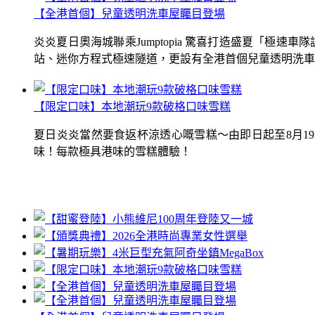
【全港首個】兒童透明洗車屋矚目登場
炎炎夏日奧海城聯乘Jumptopia 驚喜打造盛夏「極
站、迷你方程式極速隧道，更設有全港首個兒童透明洗車屋.
【限定口味】本地潮玩9款破格口味雪糕
夏日炎炎當然要食返杯涼透心嘅雪糕～由即日起至8月1
味！每款極具港味的雪糕體驗！