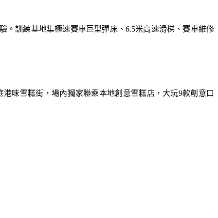
體驗。訓練基地集極速賽車巨型彈床、6.5米高速滑梯、賽車維修
庭港味雪糕街，場內獨家聯乘本地創意雪糕店，大玩9款創意口