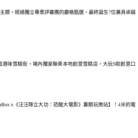
為主題，經過獨立專業評審團的嚴格甄選，最終誕生7位兼具卓越
庭港味雪糕街，場內獨家聯乘本地創意雪糕店，大玩9款創意口
aBox x《汪汪隊立大功：恐龍大電影》暑期玩樂站】！4米的電