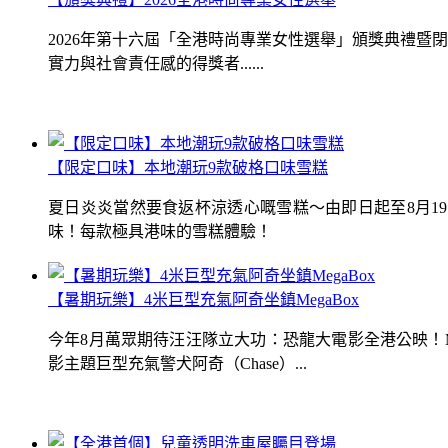
2026年第十六屆「全港時尚專業女性選舉」頒獎典禮
實力與社會責任感的得獎者......
【限定口味】本地潮玩9款破格口味雪糕
夏日炎炎當然要食返杯涼透心嘅雪糕～由即日起至8月1
味！每款極具港味的雪糕體驗！
【暑期玩樂】4米巨型充氣阿奇坐鎮MegaBox
今年8月萬眾期待汪汪隊立大功：恐龍大電影全港公映！Me
影主題巨型充氣警犬阿奇（Chase）...