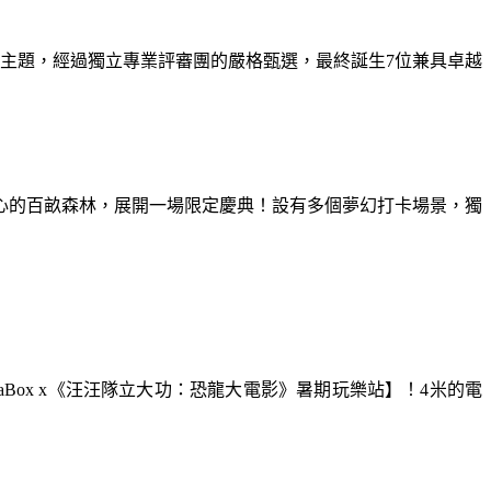
為主題，經過獨立專業評審團的嚴格甄選，最終誕生7位兼具卓越
童心的百畝森林，展開一場限定慶典！設有多個夢幻打卡場景，獨
aBox x《汪汪隊立大功：恐龍大電影》暑期玩樂站】！4米的電