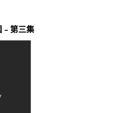
園﹣第三集