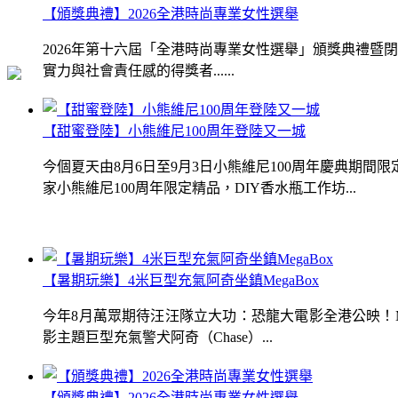
【頒獎典禮】2026全港時尚專業女性選舉
2026年第十六屆「全港時尚專業女性選舉」頒獎典禮
實力與社會責任感的得獎者......
【甜蜜登陸】小熊維尼100周年登陸又一城
今個夏天由8月6日至9月3日小熊維尼100周年慶典期
家小熊維尼100周年限定精品，DIY香水瓶工作坊...
【暑期玩樂】4米巨型充氣阿奇坐鎮MegaBox
今年8月萬眾期待汪汪隊立大功：恐龍大電影全港公映！Me
影主題巨型充氣警犬阿奇（Chase）...
【頒獎典禮】2026全港時尚專業女性選舉