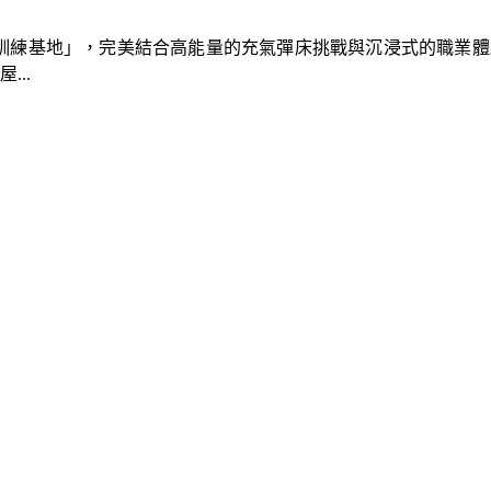
速車隊訓練基地」，完美結合高能量的充氣彈床挑戰與沉浸式的職業
..