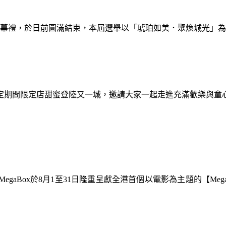
暨閉幕禮，於日前圓滿結束，本屆選舉以「琥珀如美．聚煥城光」
間限定期間限定店甜蜜登陸又一城，邀請大家一起走進充滿歡樂與
gaBox於8月1至31日隆重呈獻全港首個以電影為主題的【Meg