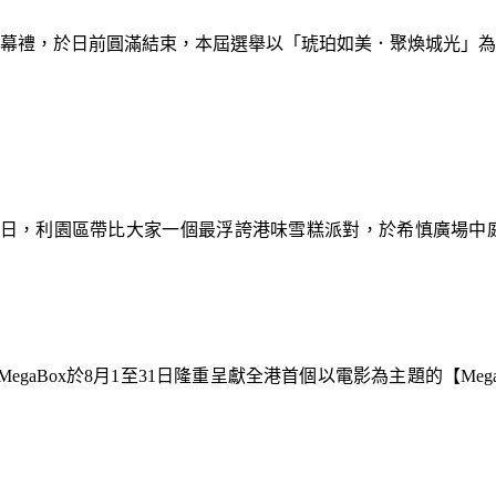
暨閉幕禮，於日前圓滿結束，本屆選舉以「琥珀如美．聚煥城光」
9日，利園區帶比大家一個最浮誇港味雪糕派對，於希慎廣場中
gaBox於8月1至31日隆重呈獻全港首個以電影為主題的【Meg