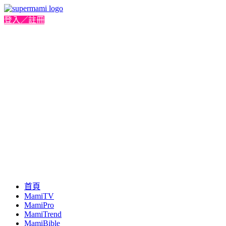
登入／註冊
首頁
MamiTV
MamiPro
MamiTrend
MamiBible