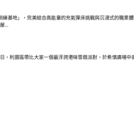
速車隊訓練基地」，完美結合高能量的充氣彈床挑戰與沉浸式的職業
..
9日，利園區帶比大家一個最浮誇港味雪糕派對，於希慎廣場中