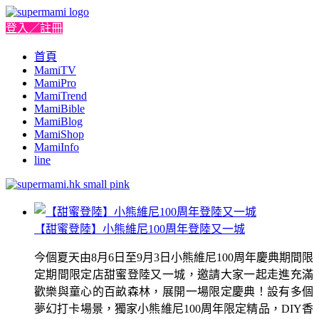
登入／註冊
首頁
MamiTV
MamiPro
MamiTrend
MamiBible
MamiBlog
MamiShop
MamiInfo
line
【甜蜜登陸】小熊維尼100周年登陸又一城
今個夏天由8月6日至9月3日小熊維尼100周年慶典期間限
定期間限定店甜蜜登陸又一城，邀請大家一起走進充滿
歡樂與童心的百畝森林，展開一場限定慶典！設有多個
夢幻打卡場景，獨家小熊維尼100周年限定精品，DIY香