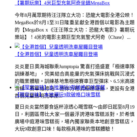
【暑期玩樂】4米巨型充氣阿奇坐鎮MegaBox
今年8月萬眾期待汪汪隊立大功：恐龍大電影全港公映！
MegaBox於8月1至31日隆重呈獻全港首個以電影為主題
的【MegaBox x《汪汪隊立大功：恐龍大電影》暑期玩
樂站】！4米的電影主題巨型充氣警犬阿奇（Chase）...
【全港首個】兒童透明洗車屋矚目登場
炎炎夏日奧海城聯乘Jumptopia 驚喜打造盛夏「極速車隊
訓練基地」，完美結合高能量的充氣彈床挑戰與沉浸式
的職業體驗。訓練基地集極速賽車巨型彈床、6.5米高速
滑梯、賽車維修站、迷你方程式極速隧道，更設有全港
【限定口味】本地潮玩9款破格口味雪糕
首個兒童透明洗車屋...
夏日炎炎當然要食返杯涼透心嘅雪糕～由即日起至8月19
日，利園區帶比大家一個最浮誇港味雪糕派對，於希慎
廣場中庭港味雪糕街，場內獨家聯乘本地創意雪糕店，
大玩9款創意口味！每款極具港味的雪糕體驗！