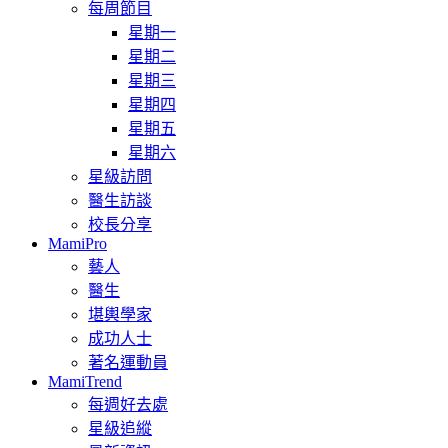
每周節目
星期一
星期二
星期三
星期四
星期五
星期六
星級訪問
醫生訪談
校長分享
MamiPro
藝人
醫生
堪輿學家
成功人士
著名運動員
MamiTrend
每週好去處
星級追縱