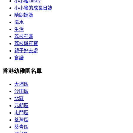
小小豬kinsey
小小豬的成長日誌
晴朗媽媽
湯水
生活
荔枝孖媽
荔枝與孖寶
親子好去處
食譜
香港幼稚園名單
大埔區
沙田區
北區
元朗區
屯門區
荃灣區
葵青區