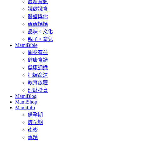
最新資訊
識飲識食
醫護與你
靚靚媽媽
品味。文化
親子。育兒
MamiBible
開卷有益
健康食譜
健康通識
把握命運
教育放題
理財投資
MamiBlog
MamiShop
MamiInfo
備孕期
懷孕期
產後
專題