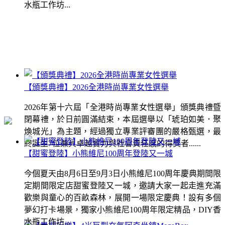
水瓶工作坊...
【頒獎典禮】2026全港時尚專業女性選舉
2026年第十六屆「全港時尚專業女性選舉」頒獎典禮暨
閉幕禮，於日前圓滿結束，本屆選舉以「琥珀如美．聚
煥城光」為主題，經過獨立專業評審團的嚴格甄選，最
終誕生7位兼具卓越實力與社會責任感的得獎者......
【甜蜜登陸】小熊維尼100周年登陸又一城
今個夏天由8月6日至9月3日小熊維尼100周年慶典期間限
定期間限定店甜蜜登陸又一城，邀請大家一起走進充滿
歡樂與童心的百畝森林，展開一場限定慶典！設有多個
夢幻打卡場景，獨家小熊維尼100周年限定精品，DIY香
水瓶工作坊...