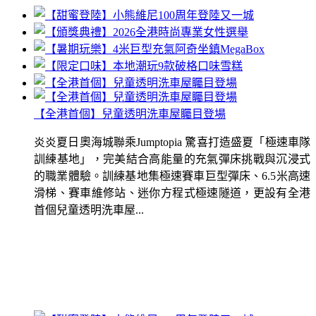
【全港首個】兒童透明洗車屋矚目登場
炎炎夏日奧海城聯乘Jumptopia 驚喜打造盛夏「極速車隊
訓練基地」，完美結合高能量的充氣彈床挑戰與沉浸式
的職業體驗。訓練基地集極速賽車巨型彈床、6.5米高速
滑梯、賽車維修站、迷你方程式極速隧道，更設有全港
首個兒童透明洗車屋...