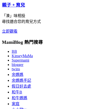
親子。育兒
「湊」味相投
尋找適合您的育兒方式
立即觀看
MamiBlog 熱門搜尋
BB
KinseyMaMa
Supermami
blogger
twins
余媽媽
余媽媽手記
假日好去處
和牛B
和牛媽媽
家庭