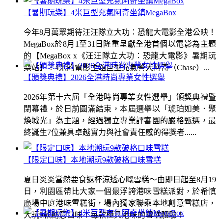
【暑期玩樂】4米巨型充氣阿奇坐鎮MegaBox
今年8月萬眾期待汪汪隊立大功：恐龍大電影全港公映！
MegaBox於8月1至31日隆重呈獻全港首個以電影為主題
的【MegaBox x《汪汪隊立大功：恐龍大電影》暑期玩
樂站】！4米的電影主題巨型充氣警犬阿奇（Chase）...
【頒獎典禮】2026全港時尚專業女性選舉
2026年第十六屆「全港時尚專業女性選舉」頒獎典禮暨
閉幕禮，於日前圓滿結束，本屆選舉以「琥珀如美．聚
煥城光」為主題，經過獨立專業評審團的嚴格甄選，最
終誕生7位兼具卓越實力與社會責任感的得獎者......
【限定口味】本地潮玩9款破格口味雪糕
夏日炎炎當然要食返杯涼透心嘅雪糕～由即日起至8月19
日，利園區帶比大家一個最浮誇港味雪糕派對，於希慎
廣場中庭港味雪糕街，場內獨家聯乘本地創意雪糕店，
大玩9款創意口味！每款極具港味的雪糕體驗！