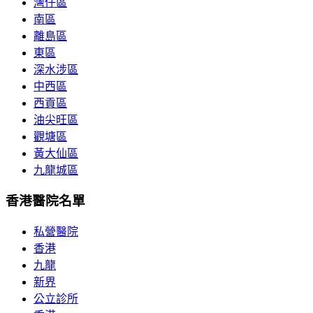
灣仔區
南區
離島區
東區
深水涉區
中西區
西貢區
油尖旺區
觀塘區
黃大仙區
九龍城區
香港醫院名單
私營醫院
香港
九龍
新界
公立診所