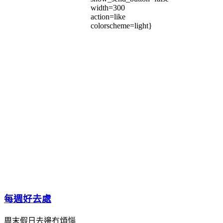
width=300
action=like
colorscheme=light}
每週好去處
周末假日去邊冇煩惱