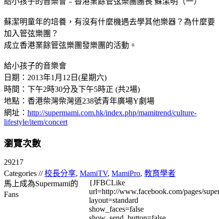
給小孩子的音樂會﹣香港業餘管弦樂團團長 蘇潔明（一）
蘇潔明童年的培養，有沒有什麼機遇去學其他樂器？為什麼要
加入管弦樂團？
成立香港業餘管弦樂團發樂團的活動。
給小孩子的音樂會
日期：2013年1月12日(星期六)
時間：下午2時30分及下午5時正 (共2場)
地點：香港柴灣柴灣道238號青年廣場Y劇場
網址：
http://supermami.com.hk/index.php/mamitrend/culture-
lifestyle/item/concert
瀏覽次數
29217
Categories //
校長分享
,
MamiTV
,
MamiPro
,
教育學者
{JFBCLike
馬上成為Supermami的
url=http://www.facebook.com/pages/su
Fans
layout=standard
show_faces=false
show_send_button=false