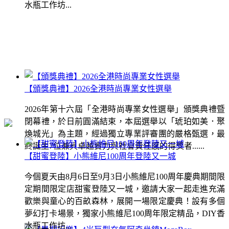
水瓶工作坊...
【頒獎典禮】2026全港時尚專業女性選舉
2026年第十六屆「全港時尚專業女性選舉」頒獎典禮暨
閉幕禮，於日前圓滿結束，本屆選舉以「琥珀如美．聚
煥城光」為主題，經過獨立專業評審團的嚴格甄選，最
終誕生7位兼具卓越實力與社會責任感的得獎者......
【甜蜜登陸】小熊維尼100周年登陸又一城
今個夏天由8月6日至9月3日小熊維尼100周年慶典期間限
定期間限定店甜蜜登陸又一城，邀請大家一起走進充滿
歡樂與童心的百畝森林，展開一場限定慶典！設有多個
夢幻打卡場景，獨家小熊維尼100周年限定精品，DIY香
水瓶工作坊...