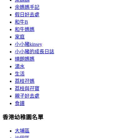
余媽媽手記
假日好去處
和牛B
和牛媽媽
家庭
小小豬kinsey
小小豬的成長日誌
晴朗媽媽
湯水
生活
荔枝孖媽
荔枝與孖寶
親子好去處
食譜
香港幼稚園名單
大埔區