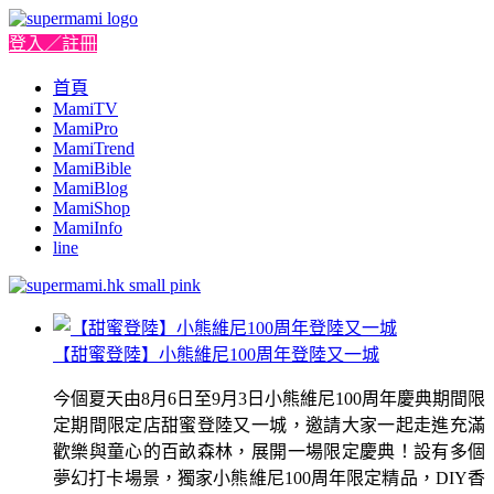
登入／註冊
首頁
MamiTV
MamiPro
MamiTrend
MamiBible
MamiBlog
MamiShop
MamiInfo
line
【甜蜜登陸】小熊維尼100周年登陸又一城
今個夏天由8月6日至9月3日小熊維尼100周年慶典期間限
定期間限定店甜蜜登陸又一城，邀請大家一起走進充滿
歡樂與童心的百畝森林，展開一場限定慶典！設有多個
夢幻打卡場景，獨家小熊維尼100周年限定精品，DIY香