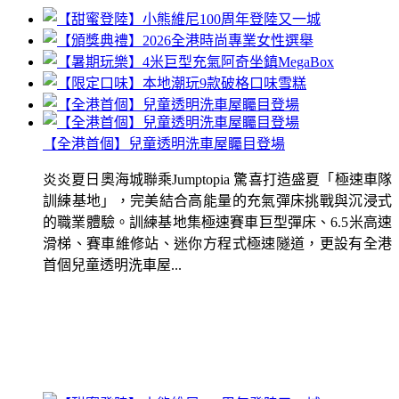
【全港首個】兒童透明洗車屋矚目登場
炎炎夏日奧海城聯乘Jumptopia 驚喜打造盛夏「極速車隊
訓練基地」，完美結合高能量的充氣彈床挑戰與沉浸式
的職業體驗。訓練基地集極速賽車巨型彈床、6.5米高速
滑梯、賽車維修站、迷你方程式極速隧道，更設有全港
首個兒童透明洗車屋...