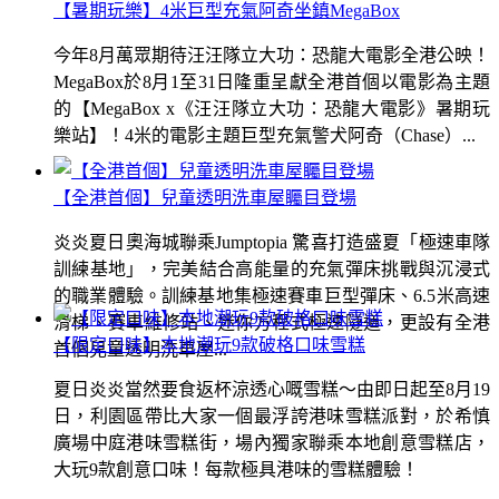
【暑期玩樂】4米巨型充氣阿奇坐鎮MegaBox
今年8月萬眾期待汪汪隊立大功：恐龍大電影全港公映！
MegaBox於8月1至31日隆重呈獻全港首個以電影為主題
的【MegaBox x《汪汪隊立大功：恐龍大電影》暑期玩
樂站】！4米的電影主題巨型充氣警犬阿奇（Chase）...
【全港首個】兒童透明洗車屋矚目登場
炎炎夏日奧海城聯乘Jumptopia 驚喜打造盛夏「極速車隊
訓練基地」，完美結合高能量的充氣彈床挑戰與沉浸式
的職業體驗。訓練基地集極速賽車巨型彈床、6.5米高速
滑梯、賽車維修站、迷你方程式極速隧道，更設有全港
【限定口味】本地潮玩9款破格口味雪糕
首個兒童透明洗車屋...
夏日炎炎當然要食返杯涼透心嘅雪糕～由即日起至8月19
日，利園區帶比大家一個最浮誇港味雪糕派對，於希慎
廣場中庭港味雪糕街，場內獨家聯乘本地創意雪糕店，
大玩9款創意口味！每款極具港味的雪糕體驗！