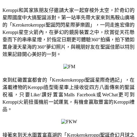
Keroppi和其家族朋友仔邀請大家一起穿梭外太空，於奇幻的
星際國度中大搞聖誕派對。第一站率先帶大家來到馬鞍山廣場
的「Kerokerokeroppi聖誕閃閃星際夢樂園」，一同走進宏偉的
Keroppi星空火箭內，在夢幻的鏡房裝置之中，欣賞從天花懸
垂而下的串串星燈，於指定日期更可體驗360°拍攝，拍下猶如
置身漫天星海的360°夢幻照片，與親朋好友在聖誕佳節以特別
效果記錄開心美好的一刻。
來到紅磡置富都會的「Kerokerokeroppi聖誕星際奇遇記」，在
滿載禮物的Keroppi造型衛星車上接收從四方八面傳來的聖誕
祝福，只要Like/讚好置富Malls Facebook或WeChat更可到
Keroppi火箭扭蛋機前一試運氣，有機會贏取豐富的Keroppi禮
品。
接著來到天水圍置富嘉湖的「Kerokerokeroppi聖誕奇幻月球之