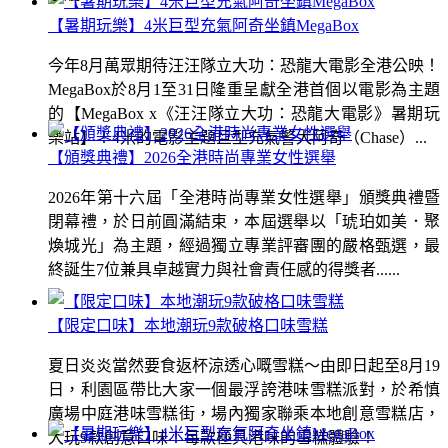
【暑期玩樂】4米巨型充氣阿奇坐鎮MegaBox
今年8月萬眾期待汪汪隊立大功：恐龍大電影全港公映！
MegaBox於8月1至31日隆重呈獻全港首個以電影為主題
的【MegaBox x《汪汪隊立大功：恐龍大電影》暑期玩
樂站】！4米的電影主題巨型充氣警犬阿奇（Chase）...
【頒獎典禮】2026全港時尚專業女性選舉
2026年第十六屆「全港時尚專業女性選舉」頒獎典禮暨
閉幕禮，於日前圓滿結束，本屆選舉以「琥珀如美．聚
煥城光」為主題，經過獨立專業評審團的嚴格甄選，最
終誕生7位兼具卓越實力與社會責任感的得獎者......
【限定口味】本地潮玩9款破格口味雪糕
夏日炎炎當然要食返杯涼透心嘅雪糕～由即日起至8月19
日，利園區帶比大家一個最浮誇港味雪糕派對，於希慎
廣場中庭港味雪糕街，場內獨家聯乘本地創意雪糕店，
大玩9款創意口味！每款極具港味的雪糕體驗！