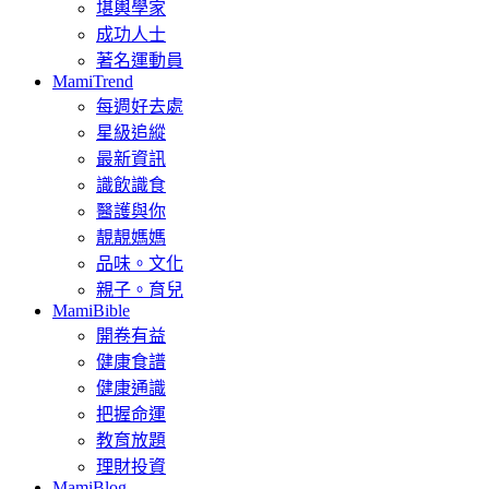
堪輿學家
成功人士
著名運動員
MamiTrend
每週好去處
星級追縱
最新資訊
識飲識食
醫護與你
靚靚媽媽
品味。文化
親子。育兒
MamiBible
開卷有益
健康食譜
健康通識
把握命運
教育放題
理財投資
MamiBlog