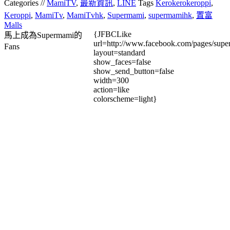
Categories //
MamiTV
,
最新資訊
,
LINE
Tags
Kerokerokeroppi
,
Keroppi
,
MamiTv
,
MamiTvhk
,
Supermami
,
supermamihk
,
置富
Malls
{JFBCLike
馬上成為Supermami的
url=http://www.facebook.com/pages/su
Fans
layout=standard
show_faces=false
show_send_button=false
width=300
action=like
colorscheme=light}