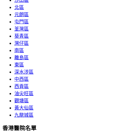
沙田區
北區
元朗區
屯門區
荃灣區
葵青區
灣仔區
南區
離島區
東區
深水涉區
中西區
西貢區
油尖旺區
觀塘區
黃大仙區
九龍城區
香港醫院名單