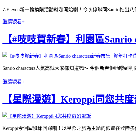
7-Eleven新一輪換購活動就嚟開始喇！今次係聯同Sanrio推出八位
繼續觀看+
【#吱吱賀新春】利園區Sanrio 
Sanrio characters人氣高就大家都知道🥰〜 今個新春佢哋
繼續觀看+
【星際漫遊】Keroppi同您共
Keroppi今個聖誕節回歸喇！以星際之旅為主題的佈置在登