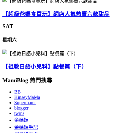
【超級爸媽食買玩】網店人氣熱賣六款甜品
SAT
星期六
【祖教日語小兒科】點餐篇（下）
MamiBlog 熱門搜尋
BB
KinseyMaMa
Supermami
blogger
twins
余媽媽
余媽媽手記