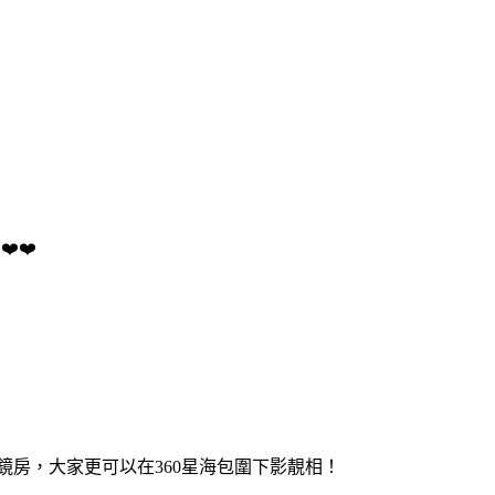
️❤️
鏡房，大家更可以在360星海包圍下影靚相！