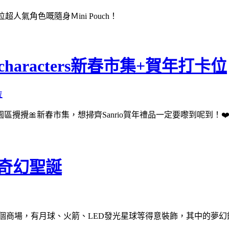
超人氣角色嘅隨身Ｍini Pouch！
characters新春市集+賀年打卡位
嚟到利園區攪攪🎀新春市集，想掃齊Sanrio賀年禮品一定要嚟到呢到！❤️❤
度奇幻聖誕
陸多個商場，有月球、火箭、LED發光星球等得意裝飾，其中的夢幻