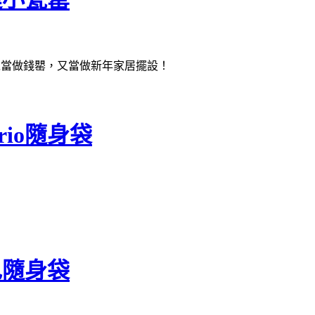
可以當做錢罌，又當做新年家居擺設！
io隨身袋
！
色隨身袋