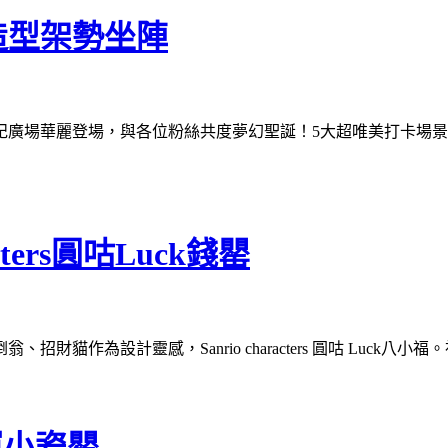
造型架勢坐陣
KO新世紀廣場華麗登場，與各位粉絲共度夢幻聖誕！5大超唯美打卡
ters圓咕Luck錢罌
財貓作為設計靈感，Sanrio characters 圓咕 Luc
運小瓷罌