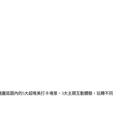
穿梭於瑰麗庭園內的5大超唯美打卡場景，3大主題互動體驗，玩轉不同