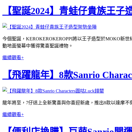
【聖誕2024】青蛙仔貴族王子
今個聖誕，KEROKEROKEROPPI將以王子造型於MO
動地面螢幕中獲得驚喜聖誕禮物。
繼續觀看+
【飛躍龍年】8款Sanrio Charac
龍年將至，7仔送上全新驚喜與你喜迎新歲，推出8款以達摩不倒翁、招
繼續觀看+
【便利店換購】巨萌Sanrio開