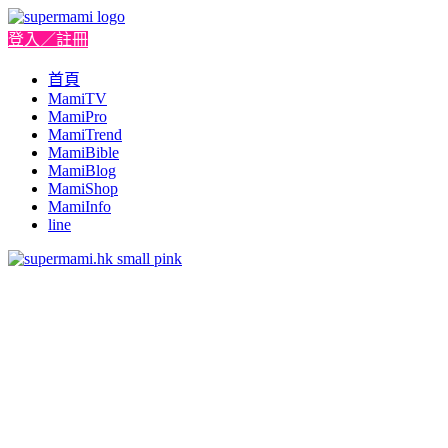
登入／註冊
首頁
MamiTV
MamiPro
MamiTrend
MamiBible
MamiBlog
MamiShop
MamiInfo
line