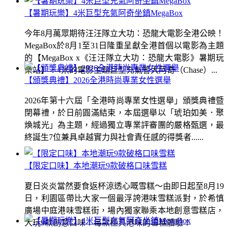
【暑期玩樂】4米巨型充氣阿奇坐鎮MegaBox
今年8月萬眾期待汪汪隊立大功：恐龍大電影全港公映！
MegaBox於8月1至31日隆重呈獻全港首個以電影為主題
的【MegaBox x《汪汪隊立大功：恐龍大電影》暑期玩
樂站】！4米的電影主題巨型充氣警犬阿奇（Chase）...
【頒獎典禮】2026全港時尚專業女性選舉
2026年第十六屆「全港時尚專業女性選舉」頒獎典禮暨
閉幕禮，於日前圓滿結束，本屆選舉以「琥珀如美．聚
煥城光」為主題，經過獨立專業評審團的嚴格甄選，最
終誕生7位兼具卓越實力與社會責任感的得獎者......
【限定口味】本地潮玩9款破格口味雪糕
夏日炎炎當然要食返杯涼透心嘅雪糕～由即日起至8月19
日，利園區帶比大家一個最浮誇港味雪糕派對，於希慎
廣場中庭港味雪糕街，場內獨家聯乘本地創意雪糕店，
大玩9款創意口味！每款極具港味的雪糕體驗！