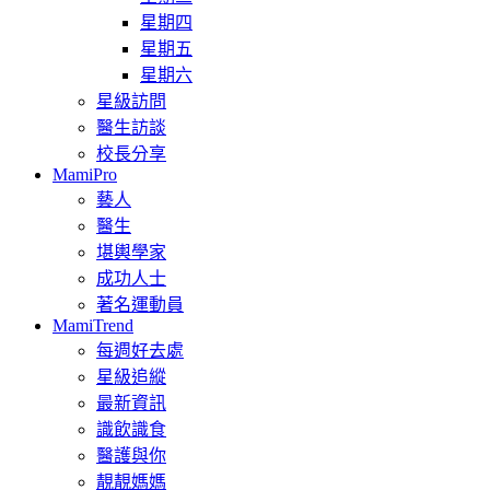
星期四
星期五
星期六
星級訪問
醫生訪談
校長分享
MamiPro
藝人
醫生
堪輿學家
成功人士
著名運動員
MamiTrend
每週好去處
星級追縱
最新資訊
識飲識食
醫護與你
靚靚媽媽