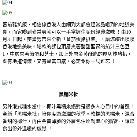
蕃茄豬扒飯，相信係香港人由細到大都會經常品嚐到的地道美
食，而家嚟到麥當勞就可以一手掌握住呢份經典滋味 ！由10
月31日起，麥當勞帶來全新「蕃茄蛋豬扒飽」，讓您嚐出啖啖
香港地道美味。鬆軟的麵包頂層夾著酸甜醒胃的茄汁三色豆
1，中層夾著煎蛋和芝士，加上外層金黄酥脆的厚切炸豬扒，
既有地道情懷，又有豐富口感，必定令你一試難忘 ！
黑糯米批
另外港式糖水當中，椰汁黑糯米絕對是很多人心目中的首選！
全新「黑糯米批」陪你度過滋潤的秋季。軟糯的黑糯米，混合
香甜的椰汁，再由金黄薄脆的外層包住煙韌流心的餡料，讓您
食出份外溫暖的感覺 ！