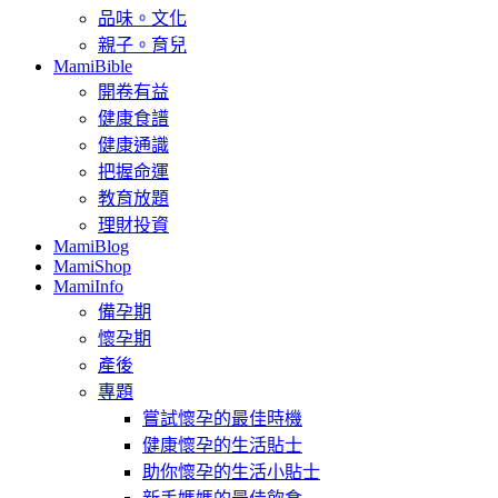
品味。文化
親子。育兒
MamiBible
開卷有益
健康食譜
健康通識
把握命運
教育放題
理財投資
MamiBlog
MamiShop
MamiInfo
備孕期
懷孕期
產後
專題
嘗試懷孕的最佳時機
健康懷孕的生活貼士
助你懷孕的生活小貼士