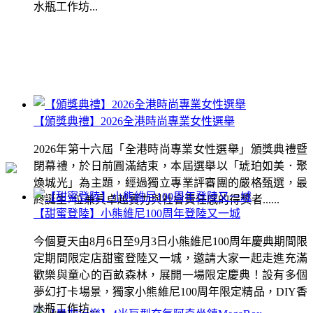
水瓶工作坊...
【頒獎典禮】2026全港時尚專業女性選舉
2026年第十六屆「全港時尚專業女性選舉」頒獎典禮暨
閉幕禮，於日前圓滿結束，本屆選舉以「琥珀如美．聚
煥城光」為主題，經過獨立專業評審團的嚴格甄選，最
終誕生7位兼具卓越實力與社會責任感的得獎者......
【甜蜜登陸】小熊維尼100周年登陸又一城
今個夏天由8月6日至9月3日小熊維尼100周年慶典期間限
定期間限定店甜蜜登陸又一城，邀請大家一起走進充滿
歡樂與童心的百畝森林，展開一場限定慶典！設有多個
夢幻打卡場景，獨家小熊維尼100周年限定精品，DIY香
水瓶工作坊...