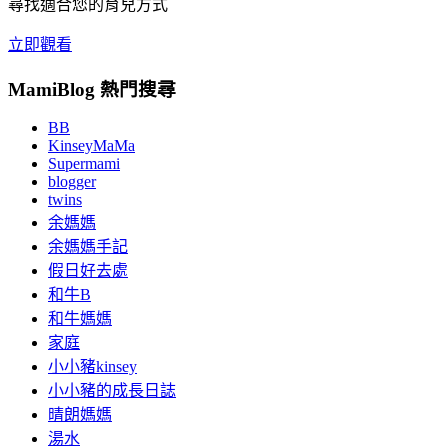
尋找適合您的育兒方式
立即觀看
MamiBlog 熱門搜尋
BB
KinseyMaMa
Supermami
blogger
twins
余媽媽
余媽媽手記
假日好去處
和牛B
和牛媽媽
家庭
小小豬kinsey
小小豬的成長日誌
晴朗媽媽
湯水