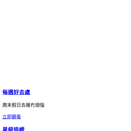
每週好去處
周末假日去邊冇煩惱
立即觀看
星級追縱