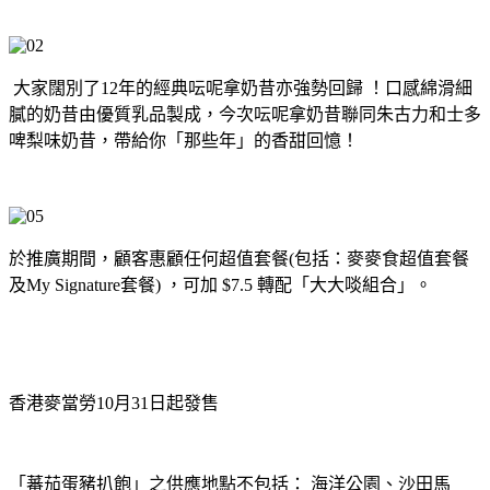
大家闊別了12年的經典呍呢拿奶昔亦強勢回歸 ！口感綿滑細
膩的奶昔由優質乳品製成，今次呍呢拿奶昔聯同朱古力和士多
啤梨味奶昔，帶給你「那些年」的香甜回憶！
於推廣期間，顧客惠顧任何超值套餐(包括：麥麥食超值套餐
及My Signature套餐) ，可加 $7.5 轉配「大大啖組合」。
香港麥當勞10月31日起發售
「蕃茄蛋豬扒飽」之供應地點不包括： 海洋公園、沙田馬