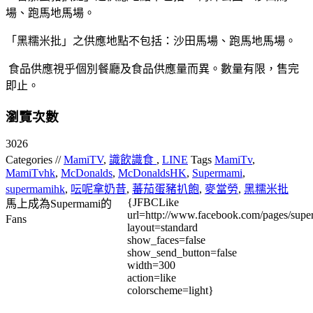
場、跑馬地馬場。
「黑糯米批」之供應地點不包括：沙田馬場、跑馬地馬場。
食品供應視乎個別餐廳及食品供應量而異。數量有限，售完
即止。
瀏覽次數
3026
Categories //
MamiTV
,
識飲識食
,
LINE
Tags
MamiTv
,
MamiTvhk
,
McDonalds
,
McDonaldsHK
,
Supermami
,
supermamihk
,
呍呢拿奶昔
,
蕃茄蛋豬扒飽
,
麥當勞
,
黑糯米批
{JFBCLike
馬上成為Supermami的
url=http://www.facebook.com/pages/su
Fans
layout=standard
show_faces=false
show_send_button=false
width=300
action=like
colorscheme=light}