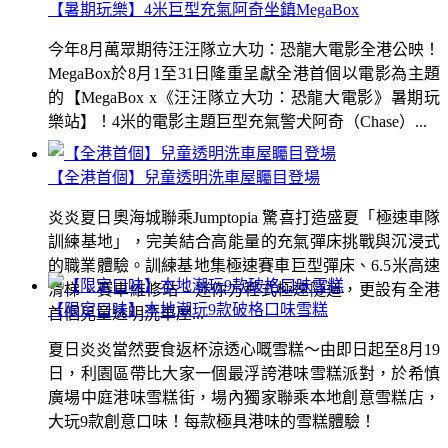
【暑期玩樂】4米巨型充氣阿奇坐鎮MegaBox
今年8月萬眾期待汪汪隊立大功：恐龍大電影全港公映！
MegaBox於8月1至31日隆重呈獻全港首個以電影為主題
的【MegaBox x《汪汪隊立大功：恐龍大電影》暑期玩
樂站】！4米的電影主題巨型充氣警犬阿奇（Chase）...
【全港首個】兒童透明洗車屋矚目登場
炎炎夏日奧海城聯乘Jumptopia 驚喜打造盛夏「極速車隊
訓練基地」，完美結合高能量的充氣彈床挑戰與沉浸式
的職業體驗。訓練基地集極速賽車巨型彈床、6.5米高速
滑梯、賽車維修站、迷你方程式極速隧道，更設有全港
【限定口味】本地潮玩9款破格口味雪糕
首個兒童透明洗車屋...
夏日炎炎當然要食返杯涼透心嘅雪糕～由即日起至8月19
日，利園區帶比大家一個最浮誇港味雪糕派對，於希慎
廣場中庭港味雪糕街，場內獨家聯乘本地創意雪糕店，
大玩9款創意口味！每款極具港味的雪糕體驗！