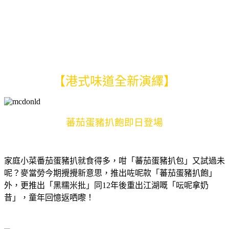
【港式味道全新演繹】
蕃茄蛋豬扒飽即日登場
家庭小菜番茄蛋豬扒就食得多，咁「蕃茄蛋豬扒包」又試過未
呢？麥當勞今期攪攪新意思，推出咗呢款「蕃茄蛋豬扒飽」
外，更推出「黑糯米批」同12年後重出江湖嘅「呍呢拿奶
昔」，童年回憶返哂嚟！