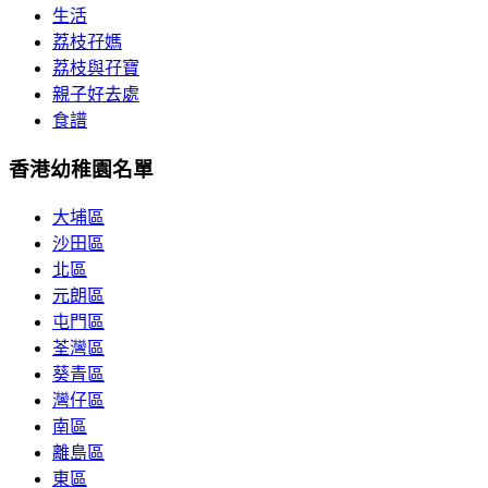
生活
荔枝孖媽
荔枝與孖寶
親子好去處
食譜
香港幼稚園名單
大埔區
沙田區
北區
元朗區
屯門區
荃灣區
葵青區
灣仔區
南區
離島區
東區