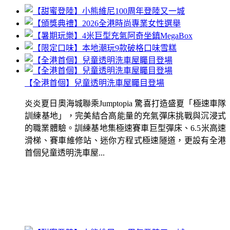
【全港首個】兒童透明洗車屋矚目登場
炎炎夏日奧海城聯乘Jumptopia 驚喜打造盛夏「極速車隊
訓練基地」，完美結合高能量的充氣彈床挑戰與沉浸式
的職業體驗。訓練基地集極速賽車巨型彈床、6.5米高速
滑梯、賽車維修站、迷你方程式極速隧道，更設有全港
首個兒童透明洗車屋...