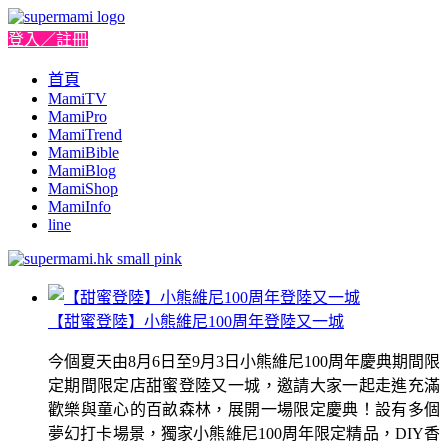
登入／註冊
首頁
MamiTV
MamiPro
MamiTrend
MamiBible
MamiBlog
MamiShop
MamiInfo
line
【甜蜜登陸】小熊維尼100周年登陸又一城
今個夏天由8月6日至9月3日小熊維尼100周年慶典期間限
定期間限定店甜蜜登陸又一城，邀請大家一起走進充滿
歡樂與童心的百畝森林，展開一場限定慶典！設有多個
夢幻打卡場景，獨家小熊維尼100周年限定精品，DIY香