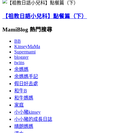
【祖教日語小兒科】點餐篇（下）
MamiBlog 熱門搜尋
BB
KinseyMaMa
Supermami
blogger
twins
余媽媽
余媽媽手記
假日好去處
和牛B
和牛媽媽
家庭
小小豬kinsey
小小豬的成長日誌
晴朗媽媽