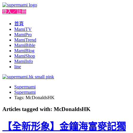
登入／註冊
首頁
MamiTV
MamiPro
MamiTrend
MamiBible
MamiBlog
MamiShop
MamiInfo
line
Supermami
Supermami
Tags: McDonaldsHK
Articles tagged with: McDonaldsHK
【全新形象】金鐘海富麥記獨