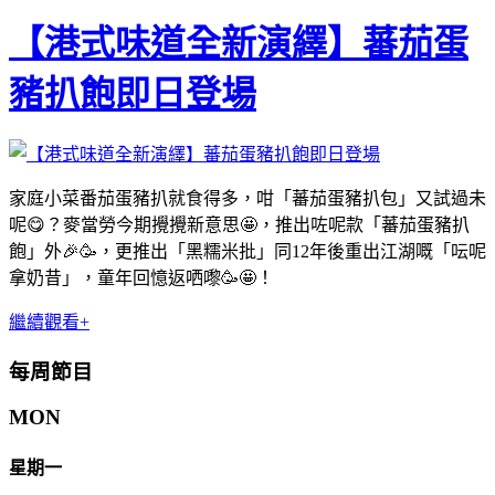
【港式味道全新演繹】蕃茄蛋
豬扒飽即日登場
家庭小菜番茄蛋豬扒就食得多，咁「蕃茄蛋豬扒包」又試過未
呢😋？麥當勞今期攪攪新意思🤩，推出咗呢款「蕃茄蛋豬扒
飽」外🎉🥳，更推出「黑糯米批」同12年後重出江湖嘅「呍呢
拿奶昔」，童年回憶返哂嚟🥳🤩！
繼續觀看+
每周節目
MON
星期一