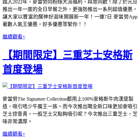
踏入2022年，麥當勞向粉絲大派福利，與眾同歡！除了於元旦
推出一年一度的全日早餐之外，更強勢推出一系列超值優惠，
讓大家以豐富的醒神好滋味開展新一年！一連7日 麥當勞App
著數人氣王優惠，好多優惠等緊你！！
繼續觀看+
【期間限定】三重芝士安格斯
首度登場
麥當勞The Signature Collection都用上100%安格斯牛肉漢堡製
造，吸引唔少牛魔王一族。而今次推出嘅全新口味更加會吸引
芝士控垂青，一般芝士又點夠吸引呢？今次推出三重芝士，芝
味非常濃厚。
繼續觀看+