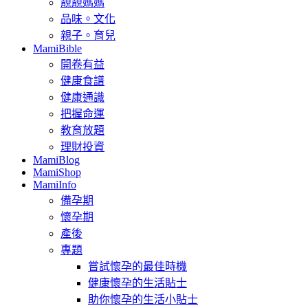
靚靚媽媽
品味。文化
親子。育兒
MamiBible
開卷有益
健康食譜
健康通識
把握命運
教育放題
理財投資
MamiBlog
MamiShop
MamiInfo
備孕期
懷孕期
產後
專題
嘗試懷孕的最佳時機
健康懷孕的生活貼士
助你懷孕的生活小貼士