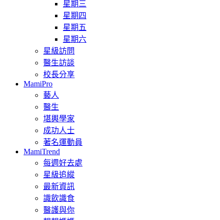
星期三
星期四
星期五
星期六
星級訪問
醫生訪談
校長分享
MamiPro
藝人
醫生
堪輿學家
成功人士
著名運動員
MamiTrend
每週好去處
星級追縱
最新資訊
識飲識食
醫護與你