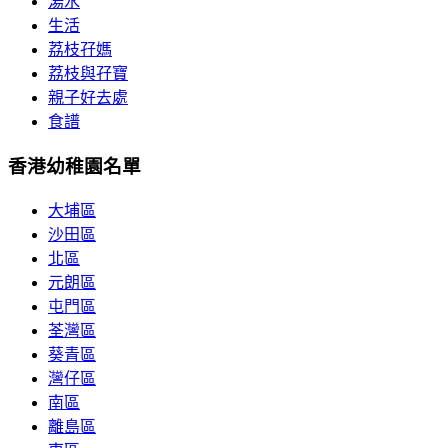
湯水
生活
荔枝孖媽
荔枝與孖寶
親子好去處
食譜
香港幼稚園名單
大埔區
沙田區
北區
元朗區
屯門區
荃灣區
葵青區
灣仔區
南區
離島區