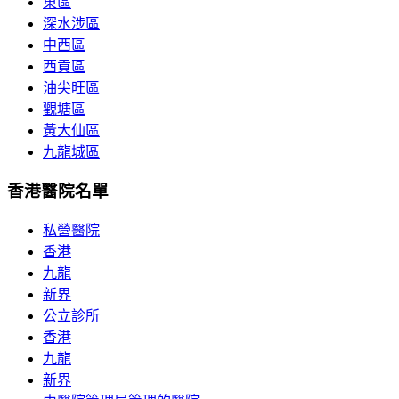
東區
深水涉區
中西區
西貢區
油尖旺區
觀塘區
黃大仙區
九龍城區
香港醫院名單
私營醫院
香港
九龍
新界
公立診所
香港
九龍
新界