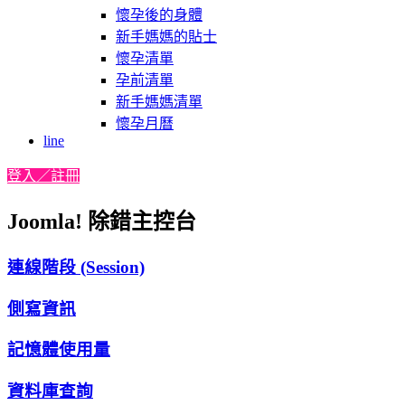
懷孕後的身體
新手媽媽的貼士
懷孕清單
孕前清單
新手媽媽清單
懷孕月曆
line
登入／註冊
Joomla! 除錯主控台
連線階段 (Session)
側寫資訊
記憶體使用量
資料庫查詢