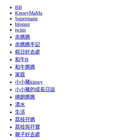
BB
KinseyMaMa
Supermami
blogger
twins
余媽媽
余媽媽手記
假日好去處
和牛B
和牛媽媽
家庭
小小豬kinsey
小小豬的成長日誌
晴朗媽媽
湯水
生活
荔枝孖媽
荔枝與孖寶
親子好去處