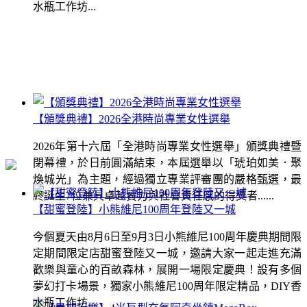
水瓶工作坊...
【頒獎典禮】2026全港時尚專業女性選舉
2026年第十六屆「全港時尚專業女性選舉」頒獎典禮暨
閉幕禮，於日前圓滿結束，本屆選舉以「琥珀如美．聚
煥城光」為主題，經過獨立專業評審團的嚴格甄選，最
終誕生7位兼具卓越實力與社會責任感的得獎者......
【甜蜜登陸】小熊維尼100周年登陸又一城
今個夏天由8月6日至9月3日小熊維尼100周年慶典期間限
定期間限定店甜蜜登陸又一城，邀請大家一起走進充滿
歡樂與童心的百畝森林，展開一場限定慶典！設有多個
夢幻打卡場景，獨家小熊維尼100周年限定精品，DIY香
水瓶工作坊...