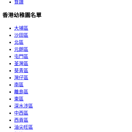
食譜
香港幼稚園名單
大埔區
沙田區
北區
元朗區
屯門區
荃灣區
葵青區
灣仔區
南區
離島區
東區
深水涉區
中西區
西貢區
油尖旺區