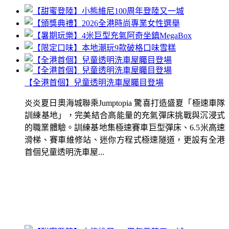
【全港首個】兒童透明洗車屋矚目登場
炎炎夏日奧海城聯乘Jumptopia 驚喜打造盛夏「極速車隊
訓練基地」，完美結合高能量的充氣彈床挑戰與沉浸式
的職業體驗。訓練基地集極速賽車巨型彈床、6.5米高速
滑梯、賽車維修站、迷你方程式極速隧道，更設有全港
首個兒童透明洗車屋...