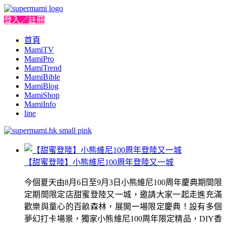
登入／註冊
首頁
MamiTV
MamiPro
MamiTrend
MamiBible
MamiBlog
MamiShop
MamiInfo
line
【甜蜜登陸】小熊維尼100周年登陸又一城
今個夏天由8月6日至9月3日小熊維尼100周年慶典期間限
定期間限定店甜蜜登陸又一城，邀請大家一起走進充滿
歡樂與童心的百畝森林，展開一場限定慶典！設有多個
夢幻打卡場景，獨家小熊維尼100周年限定精品，DIY香