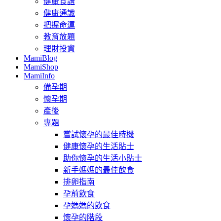
健康食譜
健康通識
把握命運
教育放題
理財投資
MamiBlog
MamiShop
MamiInfo
備孕期
懷孕期
產後
專題
嘗試懷孕的最佳時機
健康懷孕的生活貼士
助你懷孕的生活小貼士
新手媽媽的最佳飲食
排卵指南
孕前飲食
孕媽媽的飲食
懷孕的階段