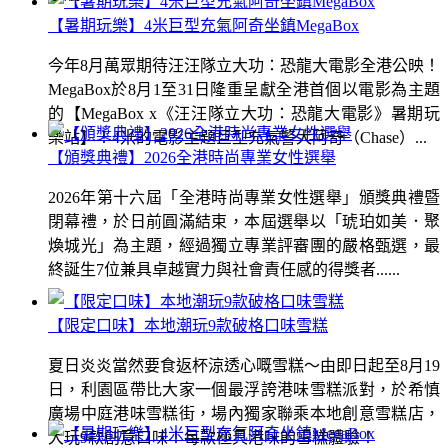
【暑期玩樂】4米巨型充氣阿奇坐鎮MegaBox
今年8月萬眾期待汪汪隊立大功：恐龍大電影全港公映！
MegaBox於8月1至31日隆重呈獻全港首個以電影為主題
的【MegaBox x《汪汪隊立大功：恐龍大電影》暑期玩
樂站】！4米的電影主題巨型充氣警犬阿奇（Chase）...
【頒獎典禮】2026全港時尚專業女性選舉
2026年第十六屆「全港時尚專業女性選舉」頒獎典禮暨
閉幕禮，於日前圓滿結束，本屆選舉以「琥珀如美．聚
煥城光」為主題，經過獨立專業評審團的嚴格甄選，最
終誕生7位兼具卓越實力與社會責任感的得獎者......
【限定口味】本地潮玩9款破格口味雪糕
夏日炎炎當然要食返杯涼透心嘅雪糕～由即日起至8月19
日，利園區帶比大家一個最浮誇港味雪糕派對，於希慎
廣場中庭港味雪糕街，場內獨家聯乘本地創意雪糕店，
大玩9款創意口味！每款極具港味的雪糕體驗！