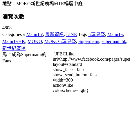
地點：MOKO新世紀廣場MTR樓層中庭
瀏覽次數
4808
Categories //
MamiTV
,
最新資訊
,
LINE
Tags
Jr玩具祭
,
MamiTv
,
MamiTvHK
,
MOKO
,
MOKOJr玩具祭
,
Supermami
,
supermamihk
,
新世紀廣場
{JFBCLike
馬上成為Supermami的
url=http://www.facebook.com/pages/su
Fans
layout=standard
show_faces=false
show_send_button=false
width=300
action=like
colorscheme=light}