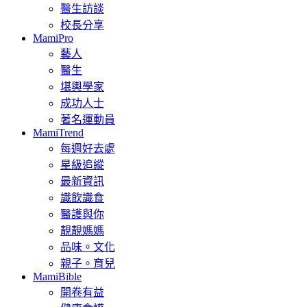
醫生訪談
校長分享
MamiPro
藝人
醫生
堪輿學家
成功人士
著名運動員
MamiTrend
每週好去處
星級追縱
最新資訊
識飲識食
醫護與你
靚靚媽媽
品味。文化
親子。育兒
MamiBible
開卷有益