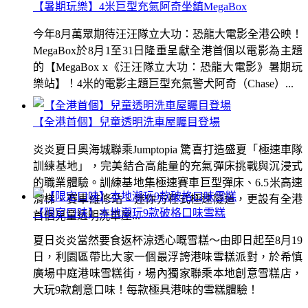
【暑期玩樂】4米巨型充氣阿奇坐鎮MegaBox
今年8月萬眾期待汪汪隊立大功：恐龍大電影全港公映！
MegaBox於8月1至31日隆重呈獻全港首個以電影為主題
的【MegaBox x《汪汪隊立大功：恐龍大電影》暑期玩
樂站】！4米的電影主題巨型充氣警犬阿奇（Chase）...
【全港首個】兒童透明洗車屋矚目登場
炎炎夏日奧海城聯乘Jumptopia 驚喜打造盛夏「極速車隊
訓練基地」，完美結合高能量的充氣彈床挑戰與沉浸式
的職業體驗。訓練基地集極速賽車巨型彈床、6.5米高速
滑梯、賽車維修站、迷你方程式極速隧道，更設有全港
【限定口味】本地潮玩9款破格口味雪糕
首個兒童透明洗車屋...
夏日炎炎當然要食返杯涼透心嘅雪糕～由即日起至8月19
日，利園區帶比大家一個最浮誇港味雪糕派對，於希慎
廣場中庭港味雪糕街，場內獨家聯乘本地創意雪糕店，
大玩9款創意口味！每款極具港味的雪糕體驗！