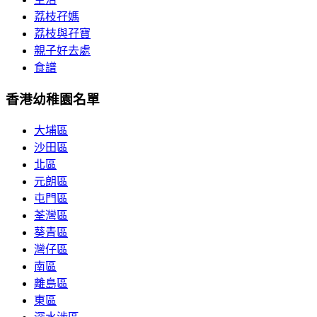
荔枝孖媽
荔枝與孖寶
親子好去處
食譜
香港幼稚園名單
大埔區
沙田區
北區
元朗區
屯門區
荃灣區
葵青區
灣仔區
南區
離島區
東區