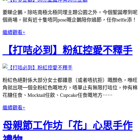
要睇企鵝，除咗南極北極同埋主題公園之外，今個聖誕嚟到呢
個商場，就有近十隻唔同pose嘅企鵝陪你過節，任你selfie添！
繼續觀看+
【打咭必到】粉紅控愛不釋手
粉紅色絕對係大部分女士都鍾意（或者唔抗拒）嘅顏色，喺旺
角就出現一個全粉紅色嘅地方，唔單止有無限打咭位，仲有棉
花糖任食、Mocktail任飲、Cupcake任食嘅地方⋯⋯
繼續觀看+
母親節工作坊「花」心思手作