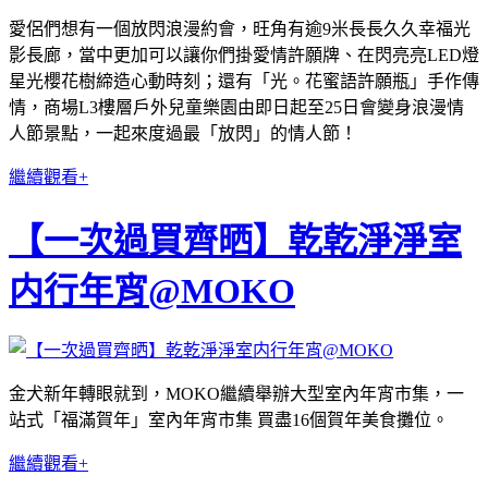
愛侶們想有一個放閃浪漫約會，旺角有逾9米長長久久幸福光
影長廊，當中更加可以讓你們掛愛情許願牌、在閃亮亮LED燈
星光櫻花樹締造心動時刻；還有「光。花蜜語許願瓶」手作傳
情，商場L3樓層戶外兒童樂園由即日起至25日會變身浪漫情
人節景點，一起來度過最「放閃」的情人節！
繼續觀看+
【一次過買齊晒】乾乾淨淨室
内行年宵@MOKO
金犬新年轉眼就到，MOKO繼續舉辦大型室內年宵市集，一
站式「福滿賀年」室內年宵市集 買盡16個賀年美食攤位。
繼續觀看+