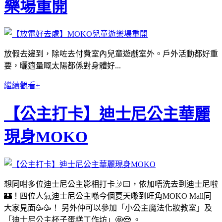
樂場重開
放假去邊到，除咗去付費室內兒童遊戲室外。戶外活動都好重
要，曬適量嘅太陽都係對身體好...
繼續觀看+
【公主打卡】迪士尼公主華麗
現身MOKO
想同咁多位迪士尼公主影相打卡🤳🏻，依加唔洗去到迪士尼啦
🏰！四位人氣迪士尼公主喺今個夏天嚟到旺角MOKO Mall同
大家見面🥳🥳！ 另外仲可以參加「小公主魔法化妝教室」及
「迪士尼公主杯子蛋糕工作坊」🤩😍 。