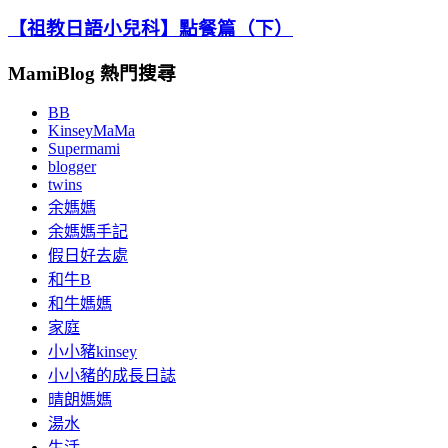
【祖教日語小兒科】點餐篇（下）
MamiBlog 熱門搜尋
BB
KinseyMaMa
Supermami
blogger
twins
余媽媽
余媽媽手記
假日好去處
和牛B
和牛媽媽
家庭
小小豬kinsey
小小豬的成長日誌
晴朗媽媽
湯水
生活