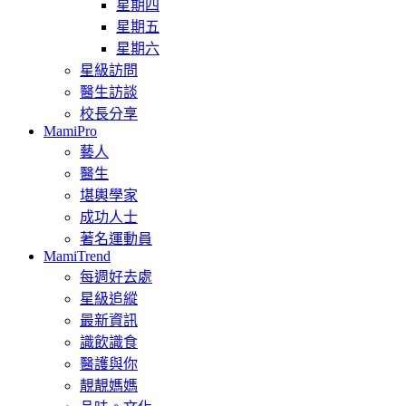
星期四
星期五
星期六
星級訪問
醫生訪談
校長分享
MamiPro
藝人
醫生
堪輿學家
成功人士
著名運動員
MamiTrend
每週好去處
星級追縱
最新資訊
識飲識食
醫護與你
靚靚媽媽