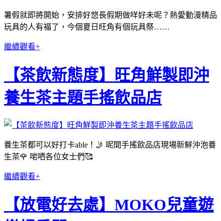
暑假就即將開始，安排好悠長假期做咩好未呢？熱愛動漫精品
玩具的人有福了，今個夏日旺角有個玩具祭……
繼續觀看+
【茶飲新態度】旺角鮮製即沖
養生茶主題手搖飲品店
養生茶都可以好打卡able！🤳 呢間手搖飲品店現場新鮮沖泡養
生茶🌹 啱哂各位女士們🥰
繼續觀看+
【放電好去處】MOKO兒童遊