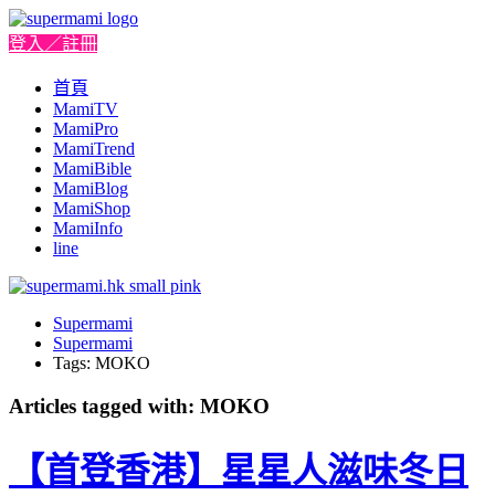
登入／註冊
首頁
MamiTV
MamiPro
MamiTrend
MamiBible
MamiBlog
MamiShop
MamiInfo
line
Supermami
Supermami
Tags: MOKO
Articles tagged with: MOKO
【首登香港】星星人滋味冬日