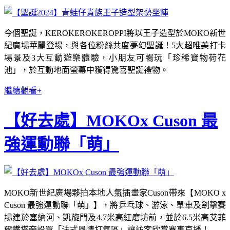
今個聖誕，KEROKEROKEROPPI將以王子造型於MOKO新世
紀廣場華麗登場，與各位粉絲共度夢幻聖誕！5大超唯美打卡
場景及3大互動遊樂體驗，小朋友可暢玩「珍稀寶物荷花
池」，於互動地面螢幕中獲得驚喜聖誕禮物。
繼續觀看+
【好去處】MOKOx Cuson 最
強運動聯「萌」
MOKO新世紀廣場夥拍本地人氣插畫家Cuson帶來【MOKO x
Cuson 最強運動聯「萌」】，將乒乓球、游泳、單車及劍擊賽
場建於塞納河、凱旋門及4.7米高紅磨坊前，並於6.5米高艾菲
爾鐵塔旁設置「法式風情打氣區」讓訪客欣賞賽事直播！