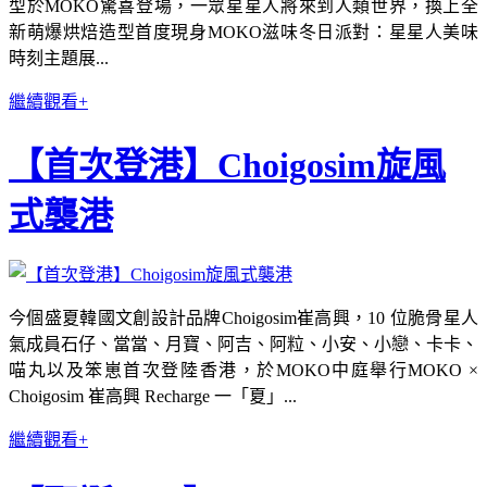
型於MOKO驚喜登場，一眾星星人將來到人類世界，換上全
新萌爆烘焙造型首度現身MOKO滋味冬日派對：星星人美味
時刻主題展...
繼續觀看+
【首次登港】Choigosim旋風
式襲港
今個盛夏韓國文創設計品牌Choigosim崔高興，10 位脆骨星人
氣成員石仔、當當、月寶、阿吉、阿粒、小安、小戀、卡卡、
喵丸以及笨崽首次登陸香港，於MOKO中庭舉行MOKO ×
Choigosim 崔高興 Recharge 一「夏」...
繼續觀看+