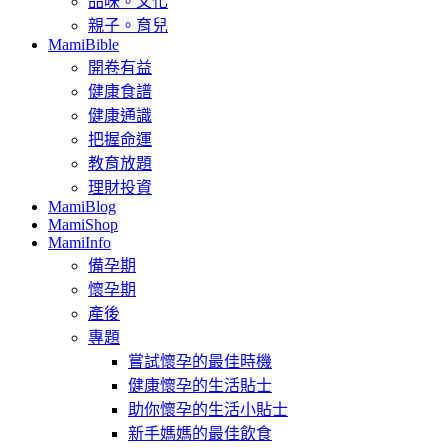
品味。文化
親子。育兒
MamiBible
開卷有益
健康食譜
健康通識
把握命運
教育放題
理財投資
MamiBlog
MamiShop
MamiInfo
備孕期
懷孕期
產後
專題
嘗試懷孕的最佳時機
健康懷孕的生活貼士
助你懷孕的生活小貼士
新手媽媽的最佳飲食