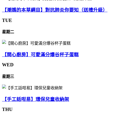
【潮媽的本草綱目】對抗肺炎你要知（送禮升級）
TUE
星期二
【開心廚房】可愛滿分爆谷杯子蛋糕
WED
星期三
【手工話咁易】環保兒童收納架
THU