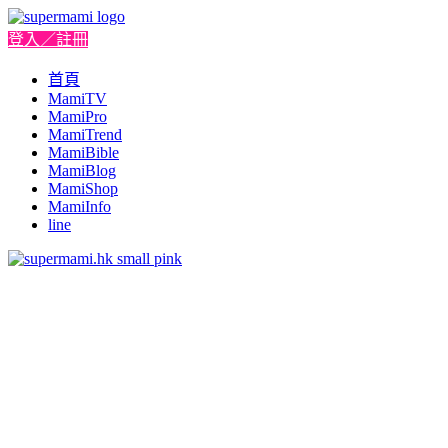
登入／註冊
首頁
MamiTV
MamiPro
MamiTrend
MamiBible
MamiBlog
MamiShop
MamiInfo
line