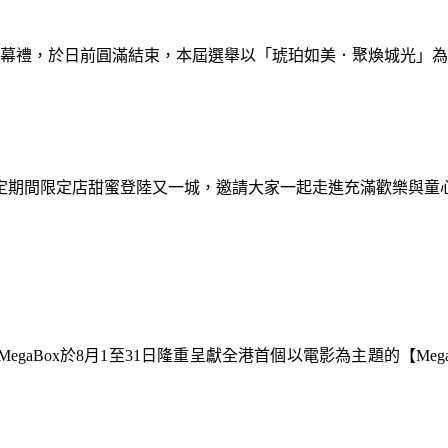
暨閉幕禮，於日前圓滿結束，本屆選舉以「琥珀如美．聚煥城光」
間限定期間限定店甜蜜登陸又一城，邀請大家一起走進充滿歡樂與
gaBox於8月1至31日隆重呈獻全港首個以電影為主題的【Meg