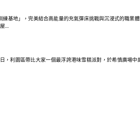
速車隊訓練基地」，完美結合高能量的充氣彈床挑戰與沉浸式的職業
..
9日，利園區帶比大家一個最浮誇港味雪糕派對，於希慎廣場中