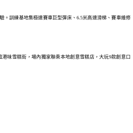
體驗。訓練基地集極速賽車巨型彈床、6.5米高速滑梯、賽車維修
庭港味雪糕街，場內獨家聯乘本地創意雪糕店，大玩9款創意口