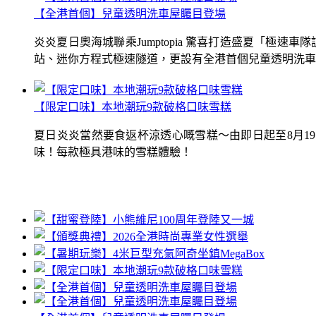
【全港首個】兒童透明洗車屋矚目登場
炎炎夏日奧海城聯乘Jumptopia 驚喜打造盛夏「極
站、迷你方程式極速隧道，更設有全港首個兒童透明洗車屋.
【限定口味】本地潮玩9款破格口味雪糕
夏日炎炎當然要食返杯涼透心嘅雪糕～由即日起至8月1
味！每款極具港味的雪糕體驗！