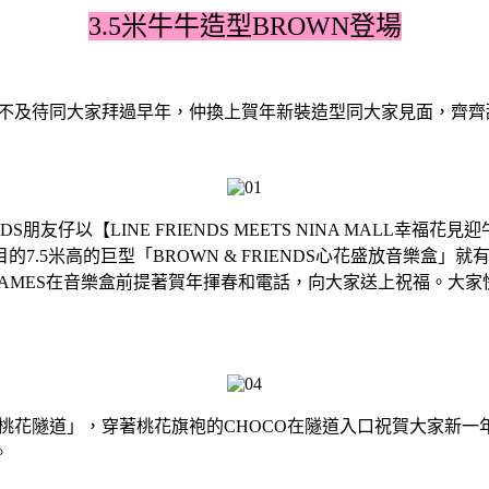
3.5米牛牛造型BROWN登場
朋友仔急不及待同大家拜過早年，仲換上賀年新裝造型同大家見面，齊
S朋友仔以【LINE FRIENDS MEETS NINA MALL幸福花
.5米高的巨型「BROWN & FRIENDS心花盛放音樂盒」
和JAMES在音樂盒前提著賀年揮春和電話，向大家送上祝福。大家快
DS甜蜜桃花隧道」，穿著桃花旗袍的CHOCO在隧道入口祝賀大家
。