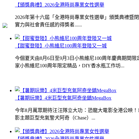
【頒獎典禮】2026全港時尚專業女性選舉
2026年第十六屆「全港時尚專業女性選舉」頒獎典禮
實力與社會責任感的得獎者......
【甜蜜登陸】小熊維尼100周年登陸又一城
今個夏天由8月6日至9月3日小熊維尼100周年慶典期
家小熊維尼100周年限定精品，DIY香水瓶工作坊...
【暑期玩樂】4米巨型充氣阿奇坐鎮MegaBox
今年8月萬眾期待汪汪隊立大功：恐龍大電影全港公映！Me
影主題巨型充氣警犬阿奇（Chase）...
【頒獎典禮】2026全港時尚專業女性選舉