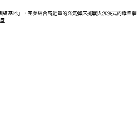
速車隊訓練基地」，完美結合高能量的充氣彈床挑戰與沉浸式的職業
..