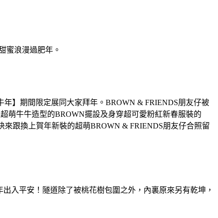
齊甜蜜浪漫過肥年。
見迎牛年】期間限定展同大家拜年。BROWN & FRIENDS朋友仔被
就有超萌牛牛造型的BROWN擺設及身穿超可愛粉紅新春服裝的
來跟換上賀年新裝的超萌BROWN & FRIENDS朋友仔合照留
新一年出入平安！隧道除了被桃花樹包圍之外，內裏原來另有乾坤，