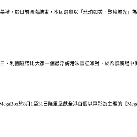
暨閉幕禮，於日前圓滿結束，本屆選舉以「琥珀如美．聚煥城光」
9日，利園區帶比大家一個最浮誇港味雪糕派對，於希慎廣場中
gaBox於8月1至31日隆重呈獻全港首個以電影為主題的【Meg