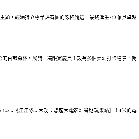
為主題，經過獨立專業評審團的嚴格甄選，最終誕生7位兼具卓越
童心的百畝森林，展開一場限定慶典！設有多個夢幻打卡場景，獨
aBox x《汪汪隊立大功：恐龍大電影》暑期玩樂站】！4米的電