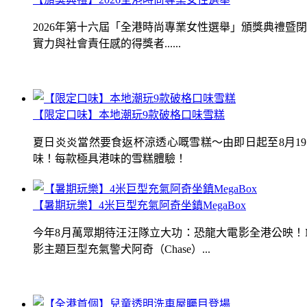
2026年第十六屆「全港時尚專業女性選舉」頒獎典禮
實力與社會責任感的得獎者......
【限定口味】本地潮玩9款破格口味雪糕
夏日炎炎當然要食返杯涼透心嘅雪糕～由即日起至8月1
味！每款極具港味的雪糕體驗！
【暑期玩樂】4米巨型充氣阿奇坐鎮MegaBox
今年8月萬眾期待汪汪隊立大功：恐龍大電影全港公映！Me
影主題巨型充氣警犬阿奇（Chase）...