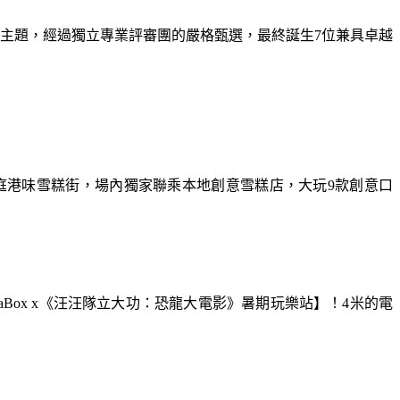
為主題，經過獨立專業評審團的嚴格甄選，最終誕生7位兼具卓越
庭港味雪糕街，場內獨家聯乘本地創意雪糕店，大玩9款創意口
aBox x《汪汪隊立大功：恐龍大電影》暑期玩樂站】！4米的電