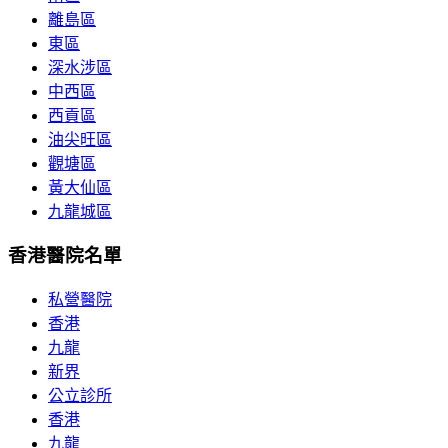
離島區
東區
深水涉區
中西區
西貢區
油尖旺區
觀塘區
黃大仙區
九龍城區
香港醫院名單
私營醫院
香港
九龍
新界
公立診所
香港
九龍