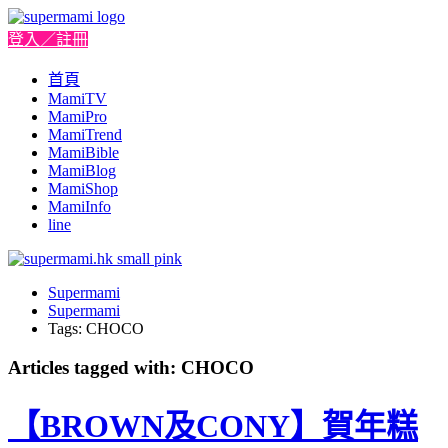
登入／註冊
首頁
MamiTV
MamiPro
MamiTrend
MamiBible
MamiBlog
MamiShop
MamiInfo
line
Supermami
Supermami
Tags: CHOCO
Articles tagged with: CHOCO
【BROWN及CONY】賀年糕