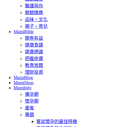
醫護與你
靚靚媽媽
品味。文化
親子。育兒
MamiBible
開卷有益
健康食譜
健康通識
把握命運
教育放題
理財投資
MamiBlog
MamiShop
MamiInfo
備孕期
懷孕期
產後
專題
嘗試懷孕的最佳時機