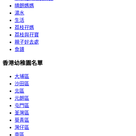
晴朗媽媽
湯水
生活
荔枝孖媽
荔枝與孖寶
親子好去處
食譜
香港幼稚園名單
大埔區
沙田區
北區
元朗區
屯門區
荃灣區
葵青區
灣仔區
南區