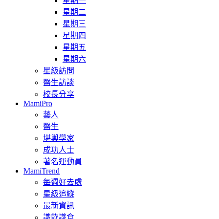
星期一
星期二
星期三
星期四
星期五
星期六
星級訪問
醫生訪談
校長分享
MamiPro
藝人
醫生
堪輿學家
成功人士
著名運動員
MamiTrend
每週好去處
星級追縱
最新資訊
識飲識食