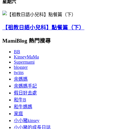
星期六
【祖教日語小兒科】點餐篇（下）
MamiBlog 熱門搜尋
BB
KinseyMaMa
Supermami
blogger
twins
余媽媽
余媽媽手記
假日好去處
和牛B
和牛媽媽
家庭
小小豬kinsey
小小豬的成長日誌