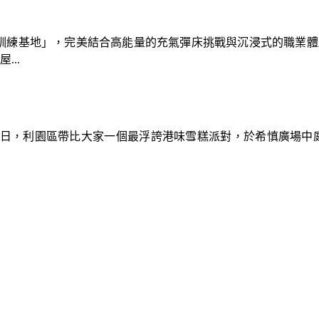
速車隊訓練基地」，完美結合高能量的充氣彈床挑戰與沉浸式的職業
..
9日，利園區帶比大家一個最浮誇港味雪糕派對，於希慎廣場中