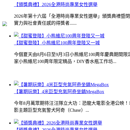
【頒獎典禮】2026全港時尚專業女性選舉
2026年第十六屆「全港時尚專業女性選舉」頒獎典禮
實力與社會責任感的得獎者......
【甜蜜登陸】小熊維尼100周年登陸又一城
今個夏天由8月6日至9月3日小熊維尼100周年慶典期
家小熊維尼100周年限定精品，DIY香水瓶工作坊...
【暑期玩樂】4米巨型充氣阿奇坐鎮MegaBox
今年8月萬眾期待汪汪隊立大功：恐龍大電影全港公映！Me
影主題巨型充氣警犬阿奇（Chase）...
【頒獎典禮】2026全港時尚專業女性選舉