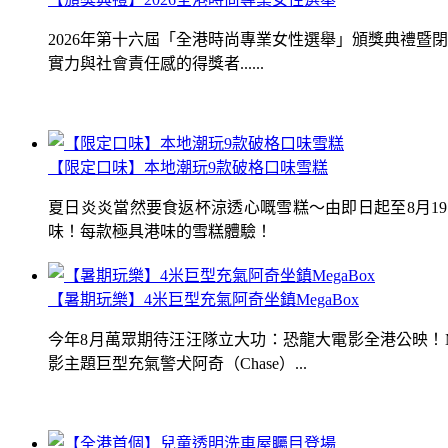
2026年第十六屆「全港時尚專業女性選舉」頒獎典禮
實力與社會責任感的得獎者......
【限定口味】本地潮玩9款破格口味雪糕
夏日炎炎當然要食返杯涼透心嘅雪糕～由即日起至8月1
味！每款極具港味的雪糕體驗！
【暑期玩樂】4米巨型充氣阿奇坐鎮MegaBox
今年8月萬眾期待汪汪隊立大功：恐龍大電影全港公映！Me
影主題巨型充氣警犬阿奇（Chase）...