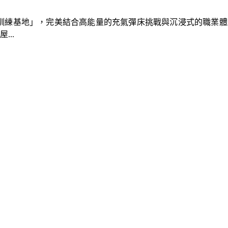
速車隊訓練基地」，完美結合高能量的充氣彈床挑戰與沉浸式的職業
..