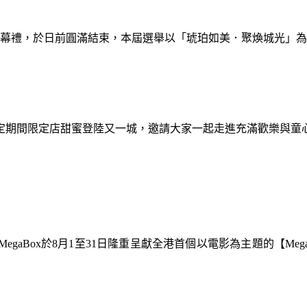
暨閉幕禮，於日前圓滿結束，本屆選舉以「琥珀如美．聚煥城光」
間限定期間限定店甜蜜登陸又一城，邀請大家一起走進充滿歡樂與
gaBox於8月1至31日隆重呈獻全港首個以電影為主題的【Meg