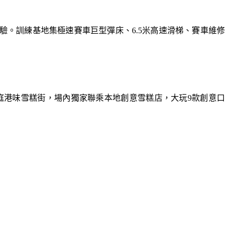
體驗。訓練基地集極速賽車巨型彈床、6.5米高速滑梯、賽車維修
庭港味雪糕街，場內獨家聯乘本地創意雪糕店，大玩9款創意口