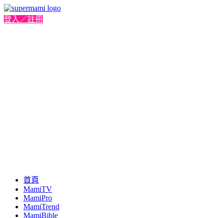
登入／註冊
首頁
MamiTV
MamiPro
MamiTrend
MamiBible