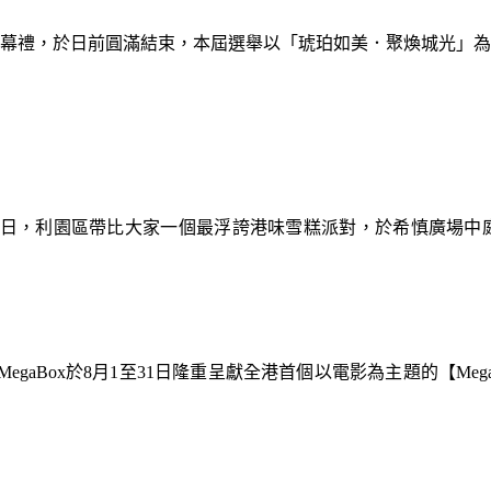
暨閉幕禮，於日前圓滿結束，本屆選舉以「琥珀如美．聚煥城光」
9日，利園區帶比大家一個最浮誇港味雪糕派對，於希慎廣場中
gaBox於8月1至31日隆重呈獻全港首個以電影為主題的【Meg