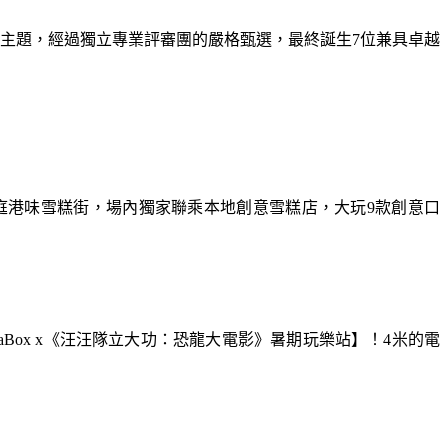
為主題，經過獨立專業評審團的嚴格甄選，最終誕生7位兼具卓越
庭港味雪糕街，場內獨家聯乘本地創意雪糕店，大玩9款創意口
aBox x《汪汪隊立大功：恐龍大電影》暑期玩樂站】！4米的電