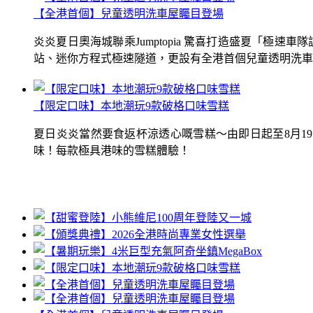
【全港首個】兒童透明洗車屋矚目登場
炎炎夏日奧海城聯乘Jumptopia 驚喜打造盛夏「極
站、迷你方程式極速隧道，更設有全港首個兒童透明洗車屋.
【限定口味】本地潮玩9款破格口味雪糕
夏日炎炎當然要食返杯涼透心嘅雪糕～由即日起至8月1
味！每款極具港味的雪糕體驗！