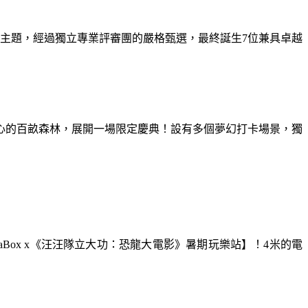
為主題，經過獨立專業評審團的嚴格甄選，最終誕生7位兼具卓越
童心的百畝森林，展開一場限定慶典！設有多個夢幻打卡場景，獨
aBox x《汪汪隊立大功：恐龍大電影》暑期玩樂站】！4米的電