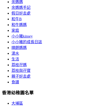
余媽媽
余媽媽手記
假日好去處
和牛B
和牛媽媽
家庭
小小豬kinsey
小小豬的成長日誌
晴朗媽媽
湯水
生活
荔枝孖媽
荔枝與孖寶
親子好去處
食譜
香港幼稚園名單
大埔區