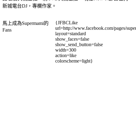
新城電台DJ，專欄作家。
{JFBCLike
馬上成為Supermami的
url=http://www.facebook.com/pages/su
Fans
layout=standard
show_faces=false
show_send_button=false
width=300
action=like
colorscheme=light}