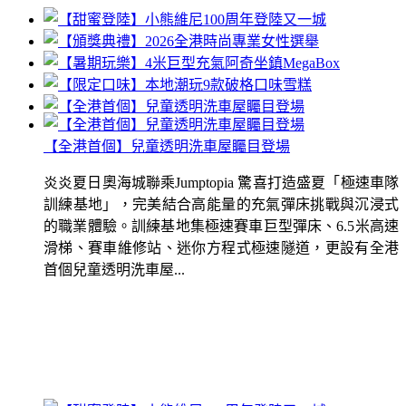
【全港首個】兒童透明洗車屋矚目登場
炎炎夏日奧海城聯乘Jumptopia 驚喜打造盛夏「極速車隊
訓練基地」，完美結合高能量的充氣彈床挑戰與沉浸式
的職業體驗。訓練基地集極速賽車巨型彈床、6.5米高速
滑梯、賽車維修站、迷你方程式極速隧道，更設有全港
首個兒童透明洗車屋...