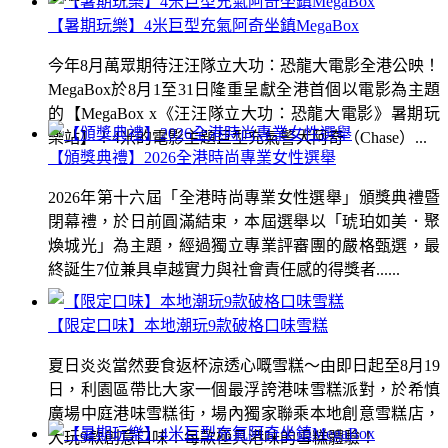
【暑期玩樂】4米巨型充氣阿奇坐鎮MegaBox
今年8月萬眾期待汪汪隊立大功：恐龍大電影全港公映！
MegaBox於8月1至31日隆重呈獻全港首個以電影為主題
的【MegaBox x《汪汪隊立大功：恐龍大電影》暑期玩
樂站】！4米的電影主題巨型充氣警犬阿奇（Chase）...
【頒獎典禮】2026全港時尚專業女性選舉
2026年第十六屆「全港時尚專業女性選舉」頒獎典禮暨
閉幕禮，於日前圓滿結束，本屆選舉以「琥珀如美．聚
煥城光」為主題，經過獨立專業評審團的嚴格甄選，最
終誕生7位兼具卓越實力與社會責任感的得獎者......
【限定口味】本地潮玩9款破格口味雪糕
夏日炎炎當然要食返杯涼透心嘅雪糕～由即日起至8月19
日，利園區帶比大家一個最浮誇港味雪糕派對，於希慎
廣場中庭港味雪糕街，場內獨家聯乘本地創意雪糕店，
大玩9款創意口味！每款極具港味的雪糕體驗！