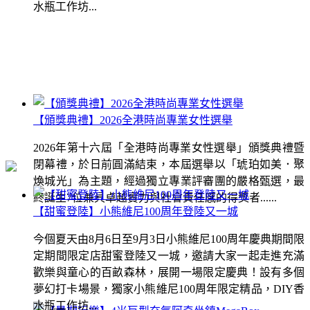
水瓶工作坊...
【頒獎典禮】2026全港時尚專業女性選舉
2026年第十六屆「全港時尚專業女性選舉」頒獎典禮暨
閉幕禮，於日前圓滿結束，本屆選舉以「琥珀如美．聚
煥城光」為主題，經過獨立專業評審團的嚴格甄選，最
終誕生7位兼具卓越實力與社會責任感的得獎者......
【甜蜜登陸】小熊維尼100周年登陸又一城
今個夏天由8月6日至9月3日小熊維尼100周年慶典期間限
定期間限定店甜蜜登陸又一城，邀請大家一起走進充滿
歡樂與童心的百畝森林，展開一場限定慶典！設有多個
夢幻打卡場景，獨家小熊維尼100周年限定精品，DIY香
水瓶工作坊...