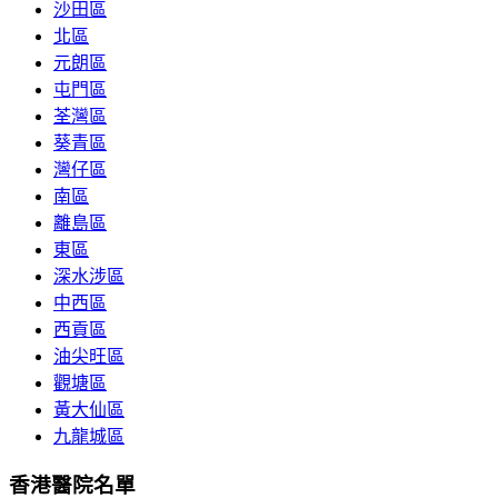
沙田區
北區
元朗區
屯門區
荃灣區
葵青區
灣仔區
南區
離島區
東區
深水涉區
中西區
西貢區
油尖旺區
觀塘區
黃大仙區
九龍城區
香港醫院名單