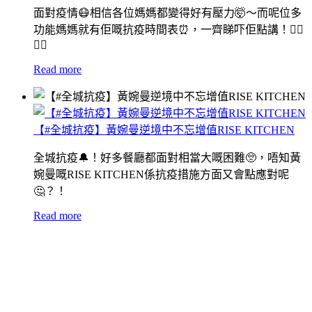
面對疫情😷相信各位媽媽都變得好有壓力🤯〜而呢位多
功能媽媽就有佢嘅抗疫時間表⏰，一齊睇吓佢點講！👆🏻
👆🏻
Read more
【#全城抗疫】黃婉曼逆境中不忘增值RISE KITCHEN
全城抗疫🔔！好多餐廳都面對相當大嘅困難🥺，唔知黃
婉曼嘅RISE KITCHEN係抗疫措施方面又會點應對呢
🤔？！
Read more