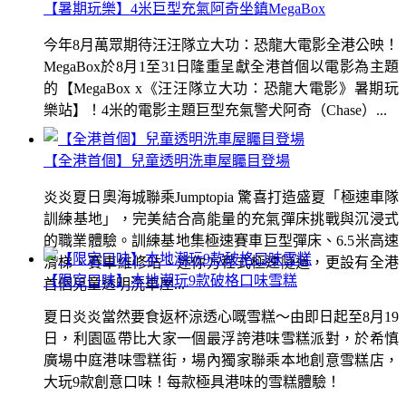
【暑期玩樂】4米巨型充氣阿奇坐鎮MegaBox
今年8月萬眾期待汪汪隊立大功：恐龍大電影全港公映！
MegaBox於8月1至31日隆重呈獻全港首個以電影為主題
的【MegaBox x《汪汪隊立大功：恐龍大電影》暑期玩
樂站】！4米的電影主題巨型充氣警犬阿奇（Chase）...
【全港首個】兒童透明洗車屋矚目登場
炎炎夏日奧海城聯乘Jumptopia 驚喜打造盛夏「極速車隊
訓練基地」，完美結合高能量的充氣彈床挑戰與沉浸式
的職業體驗。訓練基地集極速賽車巨型彈床、6.5米高速
滑梯、賽車維修站、迷你方程式極速隧道，更設有全港
【限定口味】本地潮玩9款破格口味雪糕
首個兒童透明洗車屋...
夏日炎炎當然要食返杯涼透心嘅雪糕～由即日起至8月19
日，利園區帶比大家一個最浮誇港味雪糕派對，於希慎
廣場中庭港味雪糕街，場內獨家聯乘本地創意雪糕店，
大玩9款創意口味！每款極具港味的雪糕體驗！