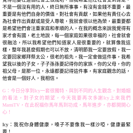
不是一個沒有用的人，終日無所事事，有沒有金錢不重要，最
重要是有他們自身的價值，對社會有貢獻，如果他有責任心去
為社會作出貢獻或是受人尊敬，我就會很以他為榮，最重要都
是希望他們會注重家庭和孝順的人，在我的概念來說我覺得有
家才會有國，老土地說，每一個家庭如果很幸福的，社會就會
很融洽，所以我希望他們知道家人是很重要的，就算像我這
樣，整年我甚麼假期也可以不放，清明節我一定要放假，我一
定要回家鄉拜祭太公，很老的祖先，我一定會做這件事，我希
望我以後的子女，子子孫孫要記得你的家族，你的父母，你的
祖父母，是那一位，永遠都要記得這件事，有家庭觀念的話，
他會是一個好人，我相信。
G：今日分享到Icy一套很獨特、與別不同的人生觀念，對婚姻
的看法，對子女的期望，今天我要再次多謝Icy上來我們
MamiTV，在此祝福你馬年馬到功成，馬年進步，亦都開開心
心！
Icy：我祝你身體健康，嗓子不要像我一樣沙啞，健康最緊
要！