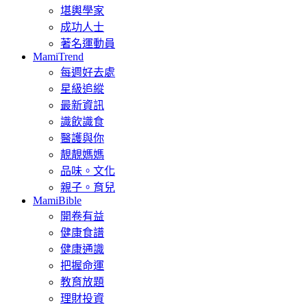
堪輿學家
成功人士
著名運動員
MamiTrend
每週好去處
星級追縱
最新資訊
識飲識食
醫護與你
靚靚媽媽
品味。文化
親子。育兒
MamiBible
開卷有益
健康食譜
健康通識
把握命運
教育放題
理財投資