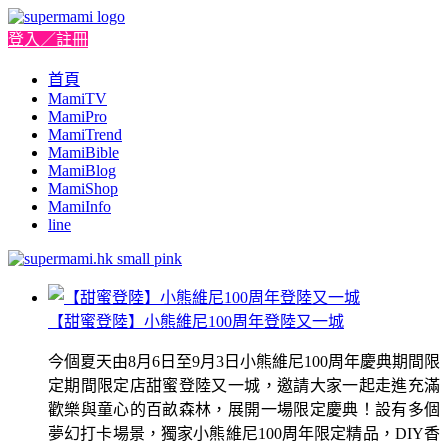
登入／註冊
首頁
MamiTV
MamiPro
MamiTrend
MamiBible
MamiBlog
MamiShop
MamiInfo
line
【甜蜜登陸】小熊維尼100周年登陸又一城
今個夏天由8月6日至9月3日小熊維尼100周年慶典期間限
定期間限定店甜蜜登陸又一城，邀請大家一起走進充滿
歡樂與童心的百畝森林，展開一場限定慶典！設有多個
夢幻打卡場景，獨家小熊維尼100周年限定精品，DIY香