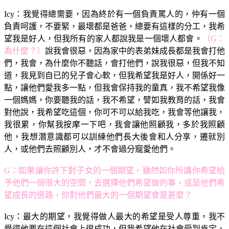
Icy：我覺得總需要，因為終於有一個負責罵人的，仲有一個
負責呵護，不要緊，最壞都是爸爸，總要有這樣的分工，我希
望我是好人，但我所有的家人都說我是一個壞人都會。
（G：
為什麼？）
說我會很惡，因為家中的表弟妹成長都是我會打他
們，我會，為什麼你不聽話，會打他們，說我很惡，但我不知
道，我見到自已的兒子會心軟，但我希望我是好人，開係好一
點，讓他們愛我多一點，但我會保持我的童真，我不希望我像
一個媽媽，你要聽我的話，我不希望，譬如我教育的話，我會
對他說，我希望吃這個，你可不可以給我吃，我會等他讓我，
我很累，你幫我按摩一下吧，我會讓他照顧我，多於我照顧
他，我想潛意識都可以訓練他們長大後會和人分享，遷就別
人，或他們去照顧別人，才不會過分寵愛他們。
G：如果讓你許下對子女的一個期望，雖然如你所講你希望給
予他們一個很大的空間，去選擇他們希望做的事，或是他們希
望成長的道路，你對他們最大的一個期望會是甚麼？
Icy：最大的期望，我覺得做人最大的希望是受人尊重，我不
覺得他要在這個社會上很成功，但我希望他在社會受到肯定，