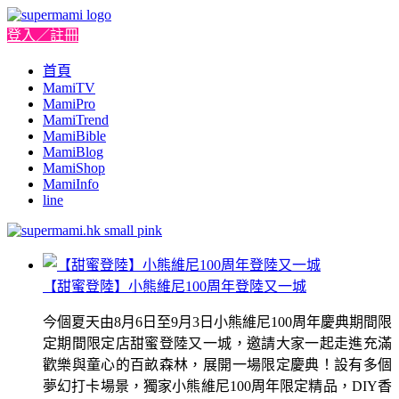
登入／註冊
首頁
MamiTV
MamiPro
MamiTrend
MamiBible
MamiBlog
MamiShop
MamiInfo
line
【甜蜜登陸】小熊維尼100周年登陸又一城
今個夏天由8月6日至9月3日小熊維尼100周年慶典期間限
定期間限定店甜蜜登陸又一城，邀請大家一起走進充滿
歡樂與童心的百畝森林，展開一場限定慶典！設有多個
夢幻打卡場景，獨家小熊維尼100周年限定精品，DIY香