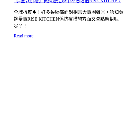
【#全城抗疫】黃婉曼逆境中不忘增值RISE KITCHEN
全城抗疫🔔！好多餐廳都面對相當大嘅困難🥺，唔知黃
婉曼嘅RISE KITCHEN係抗疫措施方面又會點應對呢
🤔？！
Read more