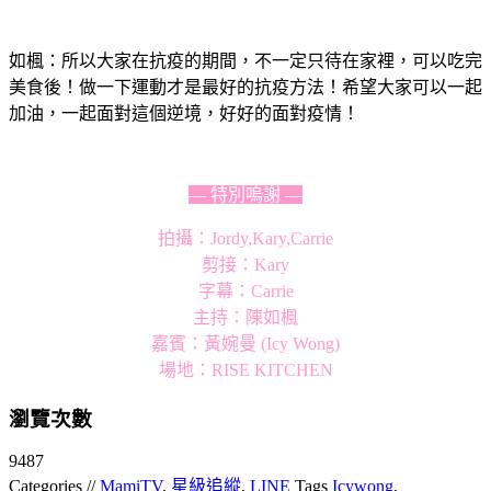
如楓：所以大家在抗疫的期間，不一定只待在家裡，可以吃完
美食後！做一下運動才是最好的抗疫方法！希望大家可以一起
加油，一起面對這個逆境，好好的面對疫情！
— 特別嗚謝 —
拍攝：Jordy,Kary,Carrie
剪接：Kary
字幕：Carrie
主持：陳如楓
嘉賓：黃婉曼 (Icy Wong)
場地：RISE KITCHEN
瀏覽次數
9487
Categories //
MamiTV
,
星級追縱
,
LINE
Tags
Icywong
,