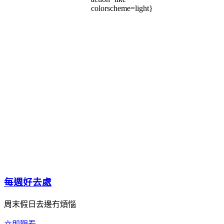
colorscheme=light}
每週好去處
周末假日去邊冇煩惱