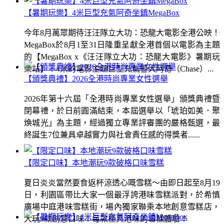
【暑期玩樂】4米巨型充氣阿奇坐鎮MegaBox
今年8月萬眾期待汪汪隊立大功：恐龍大電影全港公映！
MegaBox於8月1至31日隆重呈獻全港首個以電影為主題
的【MegaBox x《汪汪隊立大功：恐龍大電影》暑期玩
樂站】！4米的電影主題巨型充氣警犬阿奇（Chase）...
【頒獎典禮】2026全港時尚專業女性選舉
2026年第十六屆「全港時尚專業女性選舉」頒獎典禮暨
閉幕禮，於日前圓滿結束，本屆選舉以「琥珀如美．聚
煥城光」為主題，經過獨立專業評審團的嚴格甄選，最
終誕生7位兼具卓越實力與社會責任感的得獎者......
【限定口味】本地潮玩9款破格口味雪糕
夏日炎炎當然要食返杯涼透心嘅雪糕～由即日起至8月19
日，利園區帶比大家一個最浮誇港味雪糕派對，於希慎
廣場中庭港味雪糕街，場內獨家聯乘本地創意雪糕店，
大玩9款創意口味！每款極具港味的雪糕體驗！