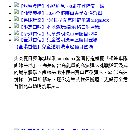
【全港首個】兒童透明洗車屋矚目登場
炎炎夏日奧海城聯乘Jumptopia 驚喜打造盛夏「極速車隊
訓練基地」，完美結合高能量的充氣彈床挑戰與沉浸式
的職業體驗。訓練基地集極速賽車巨型彈床、6.5米高速
滑梯、賽車維修站、迷你方程式極速隧道，更設有全港
首個兒童透明洗車屋...