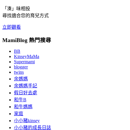
「湊」味相投
尋找適合您的育兒方式
立即觀看
MamiBlog 熱門搜尋
BB
KinseyMaMa
Supermami
blogger
twins
余媽媽
余媽媽手記
假日好去處
和牛B
和牛媽媽
家庭
小小豬kinsey
小小豬的成長日誌