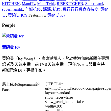
KITCHEN
,
MamiTv
,
MamiTvhk
,
RISEKITCHEN
,
Supermami
,
supermamihk
,
全城抗疫
,
媽媽
,
抗疫
,
邊⾏行行邊食齊抗疫
,
黃婉
曼
,
黃婉曼 ICY
Featuring //
黃婉曼 Icy
People
黃婉曼 Icy
黃婉曼（Icy Wong），廣東潮州人，曾於香港無線新聞任專題
記者及天氣主播，前TVB天氣主播，現任Now tv節目主持，
新城電台DJ，專欄作家。
{JFBCLike
馬上成為Supermami的
url=http://www.facebook.com/pages/su
Fans
layout=standard
show_faces=false
show_send_button=false
width=300
action=like