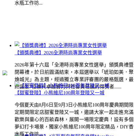
水瓶工作坊...
【頒獎典禮】2026全港時尚專業女性選舉
2026年第十六屆「全港時尚專業女性選舉」頒獎典禮暨
閉幕禮，於日前圓滿結束，本屆選舉以「琥珀如美．聚
煥城光」為主題，經過獨立專業評審團的嚴格甄選，最
終誕生7位兼具卓越實力與社會責任感的得獎者......
【甜蜜登陸】小熊維尼100周年登陸又一城
今個夏天由8月6日至9月3日小熊維尼100周年慶典期間限
定期間限定店甜蜜登陸又一城，邀請大家一起走進充滿
歡樂與童心的百畝森林，展開一場限定慶典！設有多個
夢幻打卡場景，獨家小熊維尼100周年限定精品，DIY香
水瓶工作坊...