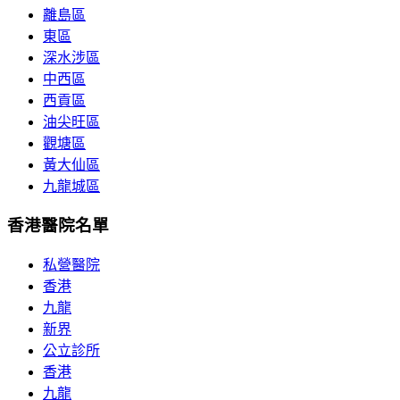
離島區
東區
深水涉區
中西區
西貢區
油尖旺區
觀塘區
黃大仙區
九龍城區
香港醫院名單
私營醫院
香港
九龍
新界
公立診所
香港
九龍