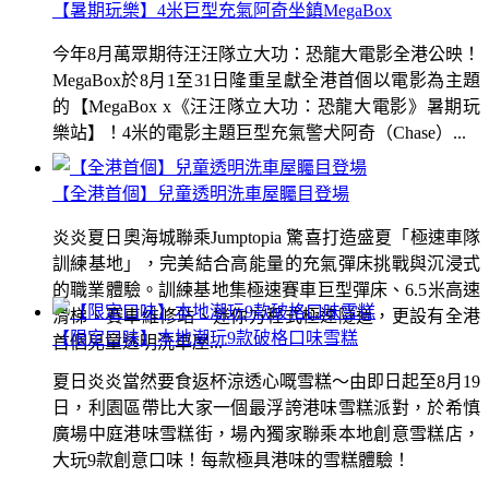
【暑期玩樂】4米巨型充氣阿奇坐鎮MegaBox
今年8月萬眾期待汪汪隊立大功：恐龍大電影全港公映！
MegaBox於8月1至31日隆重呈獻全港首個以電影為主題
的【MegaBox x《汪汪隊立大功：恐龍大電影》暑期玩
樂站】！4米的電影主題巨型充氣警犬阿奇（Chase）...
【全港首個】兒童透明洗車屋矚目登場
炎炎夏日奧海城聯乘Jumptopia 驚喜打造盛夏「極速車隊
訓練基地」，完美結合高能量的充氣彈床挑戰與沉浸式
的職業體驗。訓練基地集極速賽車巨型彈床、6.5米高速
滑梯、賽車維修站、迷你方程式極速隧道，更設有全港
【限定口味】本地潮玩9款破格口味雪糕
首個兒童透明洗車屋...
夏日炎炎當然要食返杯涼透心嘅雪糕～由即日起至8月19
日，利園區帶比大家一個最浮誇港味雪糕派對，於希慎
廣場中庭港味雪糕街，場內獨家聯乘本地創意雪糕店，
大玩9款創意口味！每款極具港味的雪糕體驗！