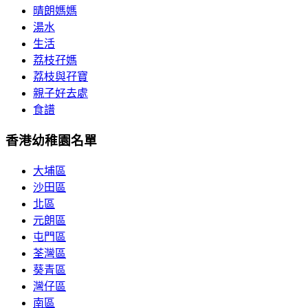
晴朗媽媽
湯水
生活
荔枝孖媽
荔枝與孖寶
親子好去處
食譜
香港幼稚園名單
大埔區
沙田區
北區
元朗區
屯門區
荃灣區
葵青區
灣仔區
南區