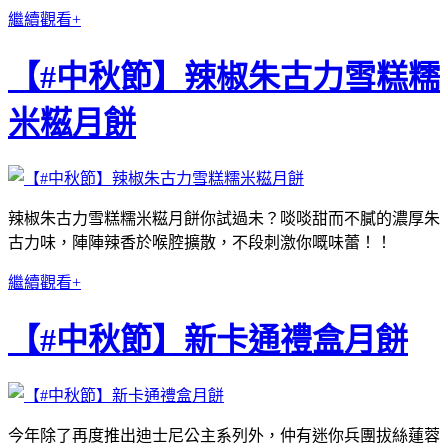
繼續觀看+
【#中秋節】辣椒朱古力雪糕糯
米糍月餅
辣椒朱古力雪糕糯米糍月餅你試過未？啖啖甜而不膩的濃厚朱
古力味，陣陣辣香於喉腔擴散，不段刺激你嘅味蕾！！
繼續觀看+
【#中秋節】新卡通禮盒月餅
今年除了再度推出迪士尼公主系列外，仲有迷你兵團拔絲蓮蓉