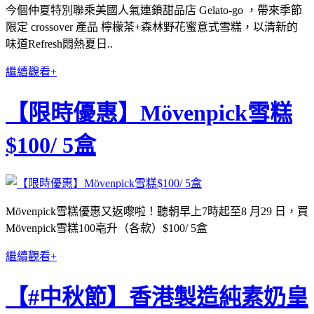
今個仲夏特別聯乘美國人氣連鎖甜品店 Gelato-go ，帶來季節
限定 crossover 產品 檸檬茶+森林野花蜜意式雪糕，以清新的
味道Refresh悶熱夏日..
繼續觀看+
【限時優惠】Mövenpick雪糕
$100/ 5盒
Mövenpick雪糕優惠又返嚟啦！聽朝早上7時起至8 月29 日，買
Mövenpick雪糕100亳升（各款）$100/ 5盒
繼續觀看+
【#中秋節】香港製造純素奶皇