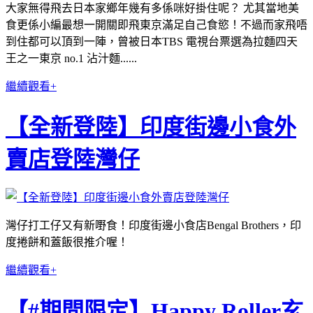
大家無得飛去日本家鄉年幾有多係咪好掛住呢？ 尤其當地美
食更係小編最想一開關即飛東京滿足自己食慾！不過而家飛唔
到住都可以頂到一陣，曾被日本TBS 電視台票選為拉麵四天
王之一東京 no.1 沾汁麵......
繼續觀看+
【全新登陸】印度街邊小食外
賣店登陸灣仔
灣仔打工仔又有新嘢食！印度街邊小食店Bengal Brothers，印
度捲餅和蓋飯很推介喔！
繼續觀看+
【#期間限定】Happy Roller玄