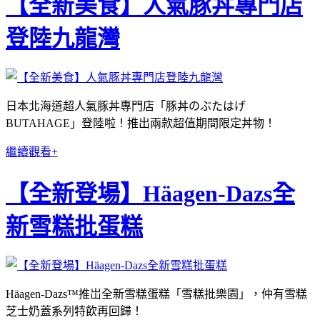
【全新美食】人氣豚丼專門店
登陸九龍灣
日本北海道超人氣豚丼專門店「豚丼のぶたはげ
BUTAHAGE」登陸啦！推出兩款超值期間限定丼物！
繼續觀看+
【全新登場】Häagen-Dazs全
新雪糕批蛋糕
Häagen-Dazs™推岀全新雪糕蛋糕「雪糕批樂園」，仲有雪糕
芝士奶蓋系列特飲再回歸！