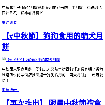
中秋起打卡able的月餅就係花玥的花形的手工月餅！有玫瑰花
同牡丹花，送禮好得體吖！
繼續觀看+
【#中秋節】狗狗食用的萌犬月
餅
中秋節人要食月餅，愛狗之人又點會捨得狗仔無份身呢？香港
維港凱悅尚萃酒店推岀適合狗狗食用的「萌犬月餅」，超可愛
㗎！
繼續觀看+
【再次推出】 限量中秋節禮盒