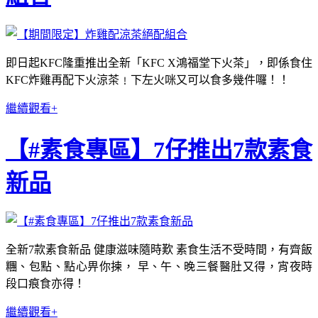
即日起KFC隆重推出全新「KFC X鴻福堂下火茶」，即係食住
KFC炸雞再配下火涼茶﹗下左火咪又可以食多幾件囉！！
繼續觀看+
【#素食專區】7仔推出7款素食
新品
全新7款素食新品 健康滋味隨時歎 素食生活不受時間，有齊飯
糰、包點、點心畀你揀， 早、午、晚三餐醫肚又得，宵夜時
段口痕食亦得！
繼續觀看+