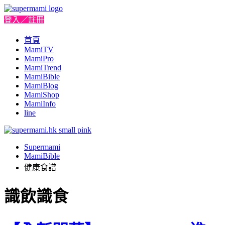
登入／註冊
首頁
MamiTV
MamiPro
MamiTrend
MamiBible
MamiBlog
MamiShop
MamiInfo
line
Supermami
MamiBible
健康食譜
識飲識食