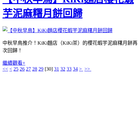
芋泥麻糬月餅回歸
中秋早鳥推介！KiKi麵店（KiKi茶）的櫻花蝦芋泥麻糬月餅再
次回歸！
繼續觀看+
<<
<
25
26
27
28
29
[
30
]
31
32
33
34
>
>>