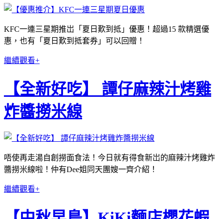
KFC一連三星期推岀「夏日歎到抵」優惠！超過15 款精選優
惠，也有「夏日歎到抵套券」可以回贈！
繼續觀看+
【全新好吃】 譚仔麻辣汁烤雞
炸醬撈米線
唔使再走湯自創撈面食法！今日就有得食新岀的麻辣汁烤雞炸
醬撈米線啦！仲有Dee姐同天團嫂一齊介紹！
繼續觀看+
【中秋早鳥】KiKi麵店櫻花蝦