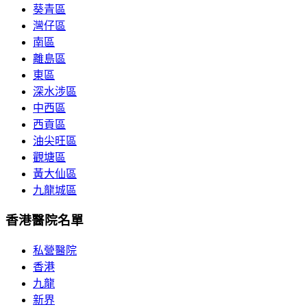
葵青區
灣仔區
南區
離島區
東區
深水涉區
中西區
西貢區
油尖旺區
觀塘區
黃大仙區
九龍城區
香港醫院名單
私營醫院
香港
九龍
新界