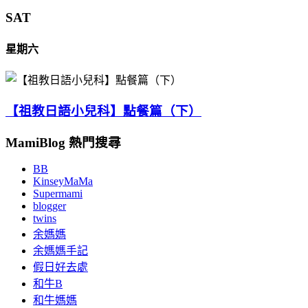
SAT
星期六
【祖教日語小兒科】點餐篇（下）
MamiBlog 熱門搜尋
BB
KinseyMaMa
Supermami
blogger
twins
余媽媽
余媽媽手記
假日好去處
和牛B
和牛媽媽