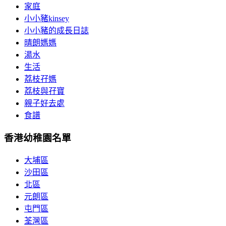
家庭
小小豬kinsey
小小豬的成長日誌
晴朗媽媽
湯水
生活
荔枝孖媽
荔枝與孖寶
親子好去處
食譜
香港幼稚園名單
大埔區
沙田區
北區
元朗區
屯門區
荃灣區