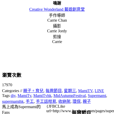
鳴謝
Creative Wonderland 藝遊創意堂
手作導師
Carrie Chan
攝影
Carrie Jordy
剪接
Carrie
瀏覽次數
17970
Categories //
親子。育兒
,
每周節目
,
星期三
,
MamiTV
,
LINE
Tags
diy
,
MamiTv
,
MamiTvhk
,
MidAutumnFestival
,
Supermami
,
supermamihk
,
手工
,
手工話咁易
,
收納架
,
環保
,
親子
{JFBCLike
馬上成為Supermami的
url=http://www.facebook.com/pages/su
每周節目
Fans