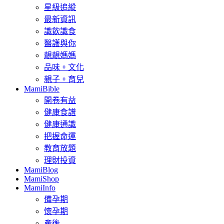
星級追縱
最新資訊
識飲識食
醫護與你
靚靚媽媽
品味。文化
親子。育兒
MamiBible
開卷有益
健康食譜
健康通識
把握命運
教育放題
理財投資
MamiBlog
MamiShop
MamiInfo
備孕期
懷孕期
產後