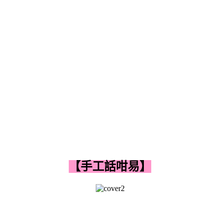
【手工話咁易】