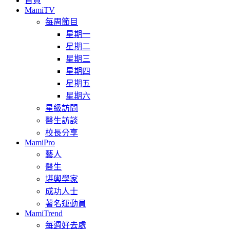
首頁
MamiTV
每周節目
星期一
星期二
星期三
星期四
星期五
星期六
星級訪問
醫生訪談
校長分享
MamiPro
藝人
醫生
堪輿學家
成功人士
著名運動員
MamiTrend
每週好去處