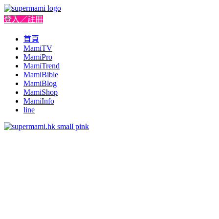
登入／註冊
首頁
MamiTV
MamiPro
MamiTrend
MamiBible
MamiBlog
MamiShop
MamiInfo
line