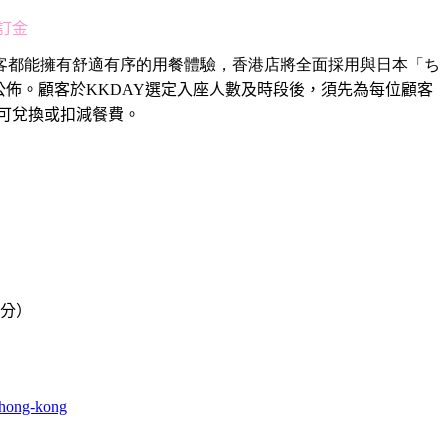
訂金
客都能擁有舒適有序的用餐體驗，
香港店將全面採用與日本「ち
公佈。顧客於
KKDAY
選定入座人數及時段後，
須先為每位顧客
可兌換或扣減餐費。
 分）
-hong-kong