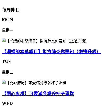
每周節目
MON
星期一
【潮媽的本草綱目】對抗肺炎你要知（送禮升級）
TUE
星期二
【開心廚房】可愛滿分爆谷杯子蛋糕
WED