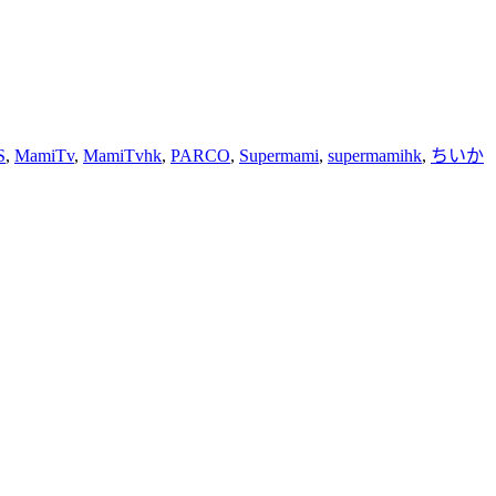
S
,
MamiTv
,
MamiTvhk
,
PARCO
,
Supermami
,
supermamihk
,
ちいか