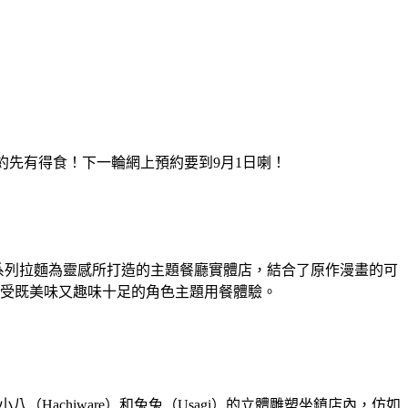
預約先有得食！下一輪網上預約要到9月1日喇！
」系列拉麵為靈感所打造的主題餐廳實體店，結合了原作漫畫的可
受既美味又趣味十足的角色主題用餐體驗。
Hachiware）和兔兔（Usagi）的立體雕塑坐鎮店內，仿如