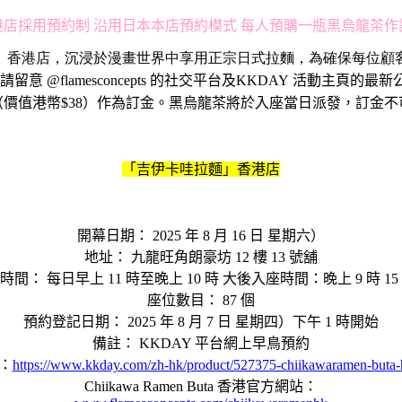
港店採用預約制 沿用日本本店預約模式 每人預購一瓶黑烏龍茶作
」
香港店，沉浸於漫畫世界中享用正宗日式拉麵，
為確保每位顧
請留意
@flamesconcepts
的社交平台及
KKDAY
活動主頁的最新
（價值港幣
$38
）作為訂金。
黑烏龍茶將於入座當日派發，訂金不
「吉伊卡哇拉麵」香港店
開幕日期： 2025 年 8 月 16 日 星期六）
地址： 九龍旺角朗豪坊 12 樓 13 號舖
時間： 每日早上 11 時至晚上 10 時 大後入座時間：晚上 9 時 15
座位數目： 87 個
預約登記日期： 2025 年 8 月 7 日 星期四）下午 1 時開始
備註： KKDAY 平台網上早鳥預約
：
https://www.kkday.com/zh-hk/product/527375-chiikawaramen-buta
Chiikawa Ramen Buta 香港官方網站：