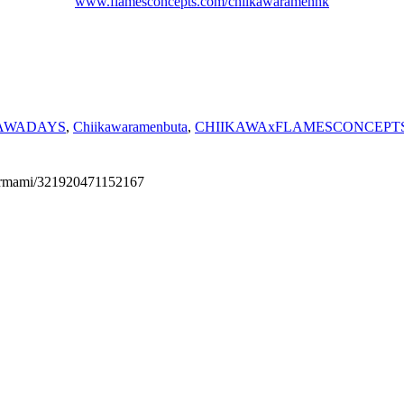
www.flamesconcepts.com/chiikawaramenhk
KAWADAYS
,
Chiikawaramenbuta
,
CHIIKAWAxFLAMESCONCEPT
permami/321920471152167