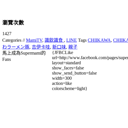
瀏覽次數
1427
Categories //
MamiTV
,
識飲識食
,
LINE
Tags
CHIIKAWA
,
CHII
わラーメン豚
,
吉伊卡哇
,
新口味
,
親子
{JFBCLike
馬上成為Supermami的
url=http://www.facebook.com/pages/su
Fans
layout=standard
show_faces=false
show_send_button=false
width=300
action=like
colorscheme=light}