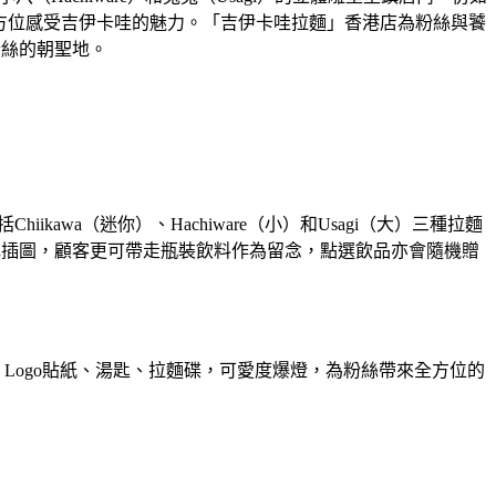
全方位感受吉伊卡哇的魅力。「吉伊卡哇拉麵」香港店為粉絲與饕
粉絲的朝聖地。
wa（迷你）、Hachiware（小）和Usagi（大）三種拉麵
色插圖，顧客更可帶走瓶裝飲料作為留念，點選飲品亦會隨機贈
Logo貼紙、湯匙、拉麵碟，可愛度爆燈，為粉絲帶來全方位的