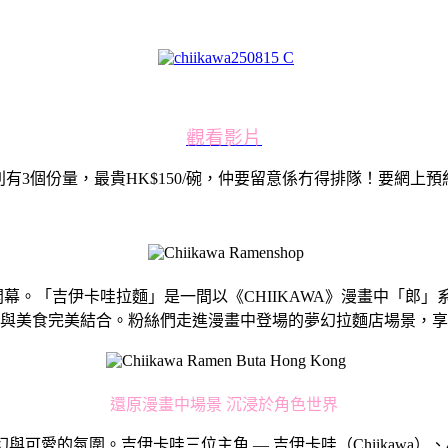
觀看影片
3個份量，最貴HK$150/碗，仲要留意係冇得排隊！要網上
開幕。「吉伊卡哇拉麵」是一間以《CHIIKAWA》漫畫中「郎
與美食完美結合。粉絲們走進漫畫中登場的夢幻拉麵店場景，享
還原漫畫中場景 沉浸於角色世界
的氛圍。吉伊卡哇三位主角 — 吉伊卡哇（Chiikawa）、小八（