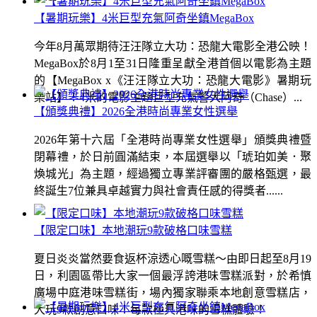
【暑期玩樂】4米巨型充氣阿奇坐鎮MegaBox
今年8月萬眾期待汪汪隊立大功：恐龍大電影全港公映！
MegaBox於8月1至31日隆重呈獻全港首個以電影為主題
的【MegaBox x《汪汪隊立大功：恐龍大電影》暑期玩
樂站】！4米的電影主題巨型充氣警犬阿奇（Chase）...
【頒獎典禮】2026全港時尚專業女性選舉
2026年第十六屆「全港時尚專業女性選舉」頒獎典禮暨
閉幕禮，於日前圓滿結束，本屆選舉以「琥珀如美．聚
煥城光」為主題，經過獨立專業評審團的嚴格甄選，最
終誕生7位兼具卓越實力與社會責任感的得獎者......
【限定口味】本地潮玩9款破格口味雪糕
夏日炎炎當然要食返杯涼透心嘅雪糕～由即日起至8月19
日，利園區帶比大家一個最浮誇港味雪糕派對，於希慎
廣場中庭港味雪糕街，場內獨家聯乘本地創意雪糕店，
大玩9款創意口味！每款極具港味的雪糕體驗！