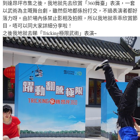
到達昂坪市集之後，我地就先去欣賞「360舞臺」表演，一套
以武術為主嘅舞台劇，雖然佢地都係扮打交，不過表演者都好
落力呀。由於場內係禁止影相及拍照，所以我地就乖乖欣賞節
目，唔可以同大家詳細分享啦！
之後我地就去睇「Tricking極限武術」表演~