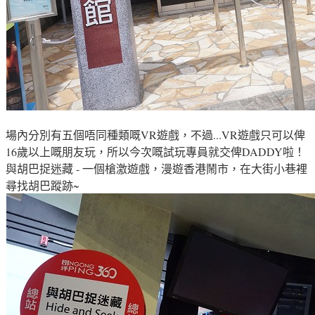
場內分別有五個唔同種類嘅VR遊戲，不過...VR遊戲只可以俾
16歲以上嘅朋友玩，所以今次嘅試玩專員就交俾DADDY啦
！
與胡巴捉迷藏 - 一個槍激遊戲
，
漫遊香港鬧市，在大街小巷裡
尋找胡巴蹤跡
~