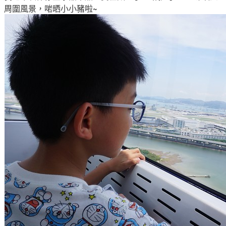
周圍風景，啱晒小小豬啦~