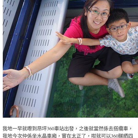
我地一早就嚟到昂坪360車站出發，之後就當然係去搭纜車，
我地今次仲係坐水晶車廂，實在太正了，咁就可以360睇晒四