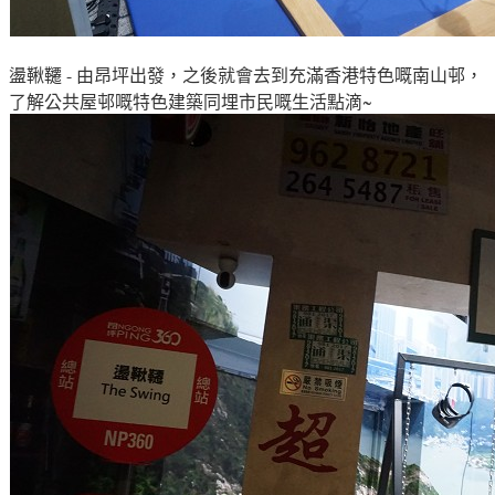
盪鞦韆 - 由昂坪出發
，之後就會去到充滿
香港特色嘅南山邨
，
了解
公共屋邨嘅特色建築同埋市民嘅生活點滴~