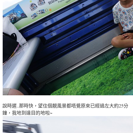
說時遲..那時快
，望住個靚風景都唔覺原來已經過左大約25分
鐘
，我地到達目的地啦~