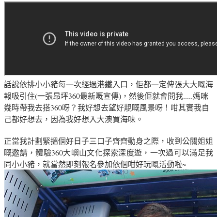
話說依排小小豬每一次經過港鐵入口，佢都一定俾張大大嘅海
報吸引住(一張昂坪360最新嘅宣傳)，然後佢就會問我.....媽咪
幾時帶我去搭360呀？我好想去望好靚嘅風景呀！咁其實我自
己都好想去，因為我好想入大澳買海味。
正當我計劃緊搵個好日子三口子齊齊動身之際，收到公關姐姐
嘅邀請，體驗360大嶼山文化探索深度遊，一次過可以滿足我
同小小豬，就當然即刻報名參加依個咁好玩嘅活動啦~