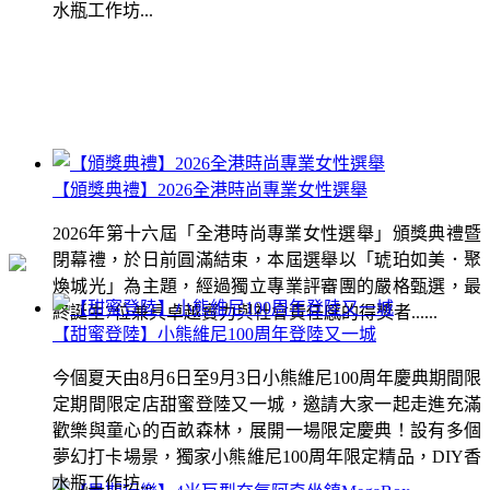
水瓶工作坊...
【頒獎典禮】2026全港時尚專業女性選舉
2026年第十六屆「全港時尚專業女性選舉」頒獎典禮暨
閉幕禮，於日前圓滿結束，本屆選舉以「琥珀如美．聚
煥城光」為主題，經過獨立專業評審團的嚴格甄選，最
終誕生7位兼具卓越實力與社會責任感的得獎者......
【甜蜜登陸】小熊維尼100周年登陸又一城
今個夏天由8月6日至9月3日小熊維尼100周年慶典期間限
定期間限定店甜蜜登陸又一城，邀請大家一起走進充滿
歡樂與童心的百畝森林，展開一場限定慶典！設有多個
夢幻打卡場景，獨家小熊維尼100周年限定精品，DIY香
水瓶工作坊...