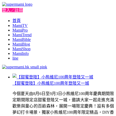
登入／註冊
首頁
MamiTV
MamiPro
MamiTrend
MamiBible
MamiBlog
MamiShop
MamiInfo
line
【甜蜜登陸】小熊維尼100周年登陸又一城
今個夏天由8月6日至9月3日小熊維尼100周年慶典期間限
定期間限定店甜蜜登陸又一城，邀請大家一起走進充滿
歡樂與童心的百畝森林，展開一場限定慶典！設有多個
夢幻打卡場景，獨家小熊維尼100周年限定精品，DIY香