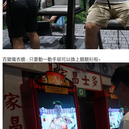
百變魔衣櫥 - 只要動一動手就可以換上靚靚衫啦~