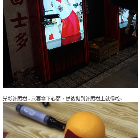
光影許願樹 - 只要寫下心願，然後拋到許願樹上就得啦~