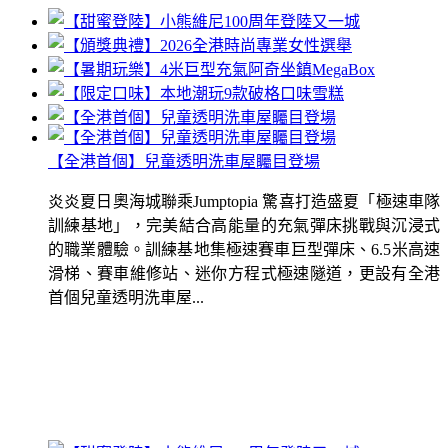
【全港首個】兒童透明洗車屋矚目登場
炎炎夏日奧海城聯乘Jumptopia 驚喜打造盛夏「極速車隊
訓練基地」，完美結合高能量的充氣彈床挑戰與沉浸式
的職業體驗。訓練基地集極速賽車巨型彈床、6.5米高速
滑梯、賽車維修站、迷你方程式極速隧道，更設有全港
首個兒童透明洗車屋...