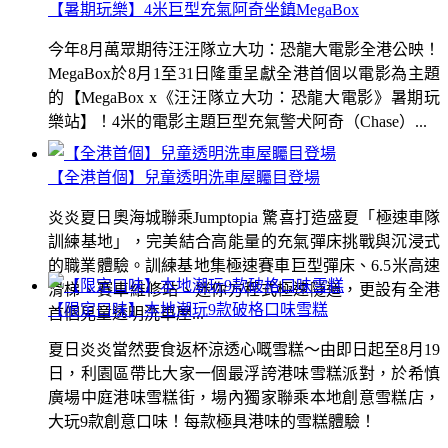
【暑期玩樂】4米巨型充氣阿奇坐鎮MegaBox
今年8月萬眾期待汪汪隊立大功：恐龍大電影全港公映！
MegaBox於8月1至31日隆重呈獻全港首個以電影為主題
的【MegaBox x《汪汪隊立大功：恐龍大電影》暑期玩
樂站】！4米的電影主題巨型充氣警犬阿奇（Chase）...
【全港首個】兒童透明洗車屋矚目登場
炎炎夏日奧海城聯乘Jumptopia 驚喜打造盛夏「極速車隊
訓練基地」，完美結合高能量的充氣彈床挑戰與沉浸式
的職業體驗。訓練基地集極速賽車巨型彈床、6.5米高速
滑梯、賽車維修站、迷你方程式極速隧道，更設有全港
【限定口味】本地潮玩9款破格口味雪糕
首個兒童透明洗車屋...
夏日炎炎當然要食返杯涼透心嘅雪糕～由即日起至8月19
日，利園區帶比大家一個最浮誇港味雪糕派對，於希慎
廣場中庭港味雪糕街，場內獨家聯乘本地創意雪糕店，
大玩9款創意口味！每款極具港味的雪糕體驗！