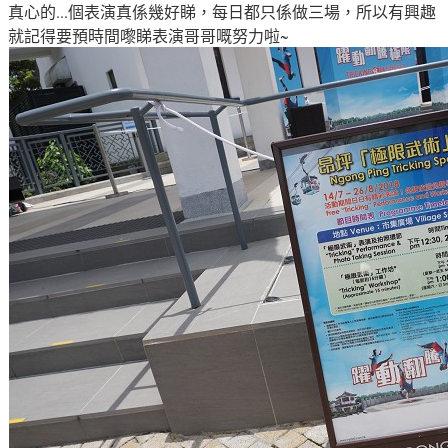
真心的...個表演真係幾好睇
，每日都只係做三場
，所以有興趣
就記得要預時間嚟睇表演哥哥嘅努力啦~