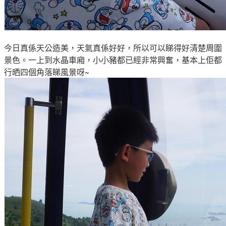
今日真係天公造美
，天氣真係好好
，所以可以睇得好清楚周圍
景色
。
一上到水晶
車
廂，
小小豬都已經非常興奮
，基本上佢都
行晒四個角落睇
風景
呀~