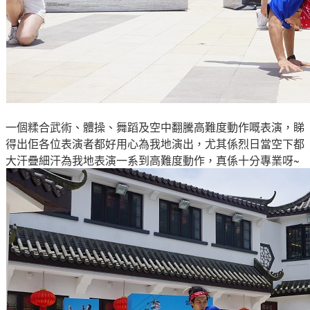
一個糅合武術、體操、舞蹈及空中翻騰高難度動作嘅表演，睇
得出佢各位表演者都好用心為我地演出，尤其係烈日當空下都
大汗疊細汗為我地表演一系到高難度動作，真係十分專業呀~