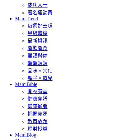
成功人士
著名運動員
MamiTrend
每週好去處
星級追縱
最新資訊
識飲識食
醫護與你
靚靚媽媽
品味。文化
親子。育兒
MamiBible
開卷有益
健康食譜
健康通識
把握命運
教育放題
理財投資
MamiBlog