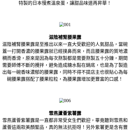
特製的日本慢煮溫泉蛋，讓甜品味道再昇華！
滋陰補腎腰果露
滋陰補腎腰果露是至推出以來一直大受歡迎的人氣甜品，當碗
蓋一打開香濃的腰果露就已經撲鼻而來，而且腰果露的質地濃
稠而香滑，原來是因為每次熬製都是需要熬製五十分鐘，期間
需要師傅不斷的攪拌，避免造成糖水黏在鍋底，也是為了製造
出每一碗香味濃郁的腰果露，同時不得不提店主也很貼心為每
碗腰果露搭配了腰果粒粒，為腰果露增加更豐富的口感！
雪燕蘆薈紫薯露
雪燕蘆薈紫薯露是一直都非常受女生們歡迎，畢竟聽到雪燕和
蘆薈這兩款美顏聖品，真的無法抗拒呀！另外紫薯更是含有豐