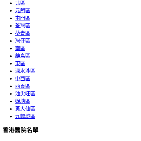
北區
元朗區
屯門區
荃灣區
葵青區
灣仔區
南區
離島區
東區
深水涉區
中西區
西貢區
油尖旺區
觀塘區
黃大仙區
九龍城區
香港醫院名單