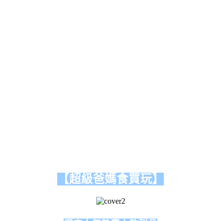
【超級爸媽食買玩】