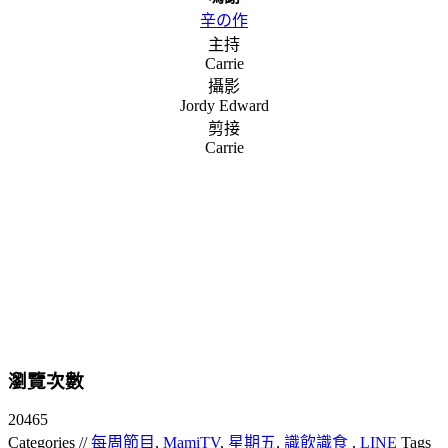
辛の作
主持
Carrie
攝影
Jordy Edward
剪接
Carrie
瀏覽次數
20465
Categories //
每周節目
,
MamiTV
,
星期五
,
識飲識食
,
LINE
Tags