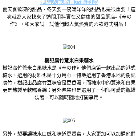
網店人氣熱賣六款甜品
夏天喜歡凍的甜品、冬天要一碗暖洋洋的甜品也是很重要！這
次就為大家找來了這間用料實在又健康的甜品網店-《辛の
作》，和大家試一試他們超人氣熱賣的六款港式甜品！
樹記腐竹薏米白果糖水
樹記腐竹薏米白果糖水是《辛の作》他們店第一款出品的港式
糖水，選用的材料也是十分用心，特地選用了香港本地的樹記
腐竹，樹記出品腐竹豆味會是更香濃，而糖水中的薏米和白果
更是熬製至軟糯香綿；另外包裝也是選用了一個很可愛的瓶罐
裝著，可以隨時隨地打開享用。
另外，想要讓糖水口感和味道更豐富，大家更加可以加購他們