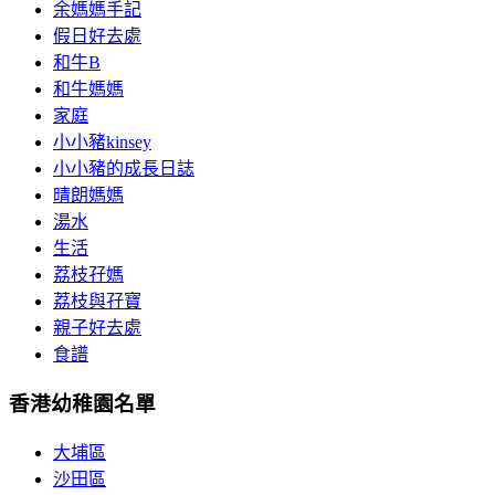
余媽媽手記
假日好去處
和牛B
和牛媽媽
家庭
小小豬kinsey
小小豬的成長日誌
晴朗媽媽
湯水
生活
荔枝孖媽
荔枝與孖寶
親子好去處
食譜
香港幼稚園名單
大埔區
沙田區