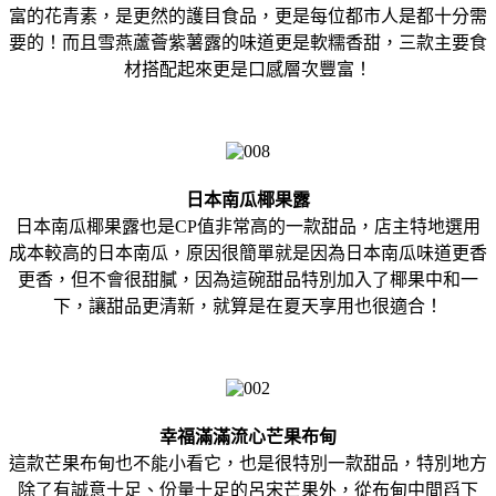
富的花青素，是更然的護目食品，更是每位都市人是都十分需
要的！而且雪燕蘆薈紫薯露的味道更是軟糯香甜，三款主要食
材搭配起來更是口感層次豐富！
日本南瓜椰果露
日本南瓜椰果露也是CP值非常高的一款甜品，店主特地選用
成本較高的日本南瓜，原因很簡單就是因為日本南瓜味道更香
更香，但不會很甜膩，因為這碗甜品特別加入了椰果中和一
下，讓甜品更清新，就算是在夏天享用也很適合！
幸福滿滿流心芒果布甸
這款芒果布甸也不能小看它，也是很特別一款甜品，特別地方
除了有誠意十足、份量十足的呂宋芒果外，從布甸中間舀下