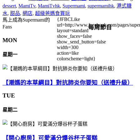
dessert
,
MamiTv
,
MamiTvhk
,
Supermami
,
supermamihk
,
港式糖
水
,
甜品
,
網店
,
超級爸媽食買玩
{JFBCLike
馬上成為Supermami的
url=http://www.facebook.com/pages/su
每周節目
Fans
layout=standard
show_faces=false
MON
show_send_button=false
width=300
action=like
星期一
colorscheme=light}
【潮媽的本草綱目】對抗肺炎你要知（送禮升級）
TUE
星期二
【開心廚房】可愛滿分爆谷杯子蛋糕