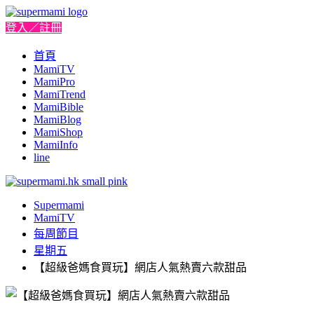
登入／註冊
首頁
MamiTV
MamiPro
MamiTrend
MamiBible
MamiBlog
MamiShop
MamiInfo
line
Supermami
MamiTV
每周節目
星期五
【超級爸媽食買玩】網店人氣熱賣六款甜品