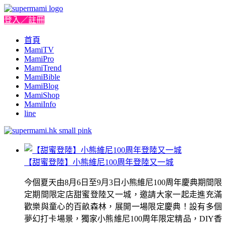
登入／註冊
首頁
MamiTV
MamiPro
MamiTrend
MamiBible
MamiBlog
MamiShop
MamiInfo
line
【甜蜜登陸】小熊維尼100周年登陸又一城
今個夏天由8月6日至9月3日小熊維尼100周年慶典期間限
定期間限定店甜蜜登陸又一城，邀請大家一起走進充滿
歡樂與童心的百畝森林，展開一場限定慶典！設有多個
夢幻打卡場景，獨家小熊維尼100周年限定精品，DIY香