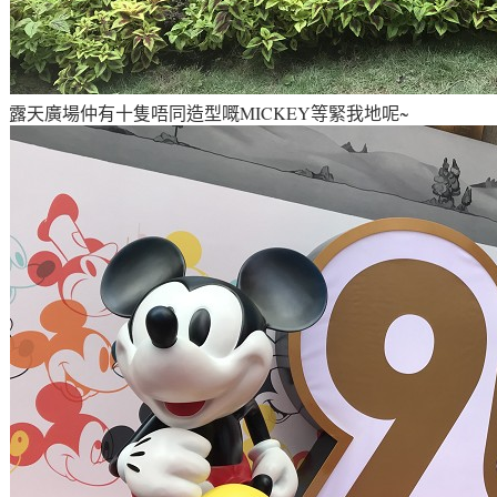
露天廣場仲有十隻唔同造型嘅MICKEY等緊我地呢~