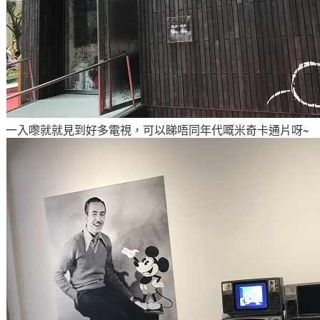
一入嚟就就見到好多電視
，可以睇唔同年代嘅米奇卡通片呀~