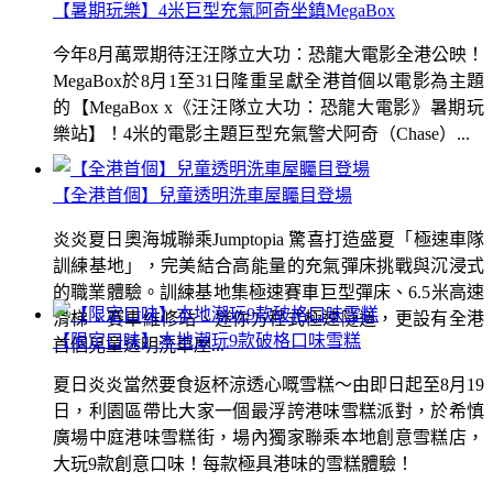
【暑期玩樂】4米巨型充氣阿奇坐鎮MegaBox
今年8月萬眾期待汪汪隊立大功：恐龍大電影全港公映！
MegaBox於8月1至31日隆重呈獻全港首個以電影為主題
的【MegaBox x《汪汪隊立大功：恐龍大電影》暑期玩
樂站】！4米的電影主題巨型充氣警犬阿奇（Chase）...
【全港首個】兒童透明洗車屋矚目登場
炎炎夏日奧海城聯乘Jumptopia 驚喜打造盛夏「極速車隊
訓練基地」，完美結合高能量的充氣彈床挑戰與沉浸式
的職業體驗。訓練基地集極速賽車巨型彈床、6.5米高速
滑梯、賽車維修站、迷你方程式極速隧道，更設有全港
【限定口味】本地潮玩9款破格口味雪糕
首個兒童透明洗車屋...
夏日炎炎當然要食返杯涼透心嘅雪糕～由即日起至8月19
日，利園區帶比大家一個最浮誇港味雪糕派對，於希慎
廣場中庭港味雪糕街，場內獨家聯乘本地創意雪糕店，
大玩9款創意口味！每款極具港味的雪糕體驗！