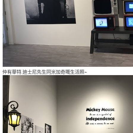
仲有華特.迪士尼先生同米加奇嘅生活照~