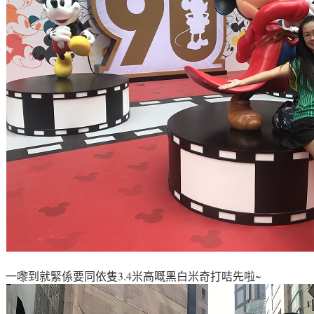
一嚟到就緊係要同依隻3.4米高嘅黑白米奇打咭先啦~