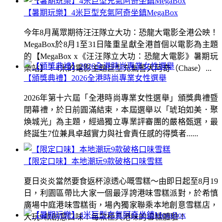
【暑期玩樂】4米巨型充氣阿奇坐鎮MegaBox
今年8月萬眾期待汪汪隊立大功：恐龍大電影全港公映！
MegaBox於8月1至31日隆重呈獻全港首個以電影為主題
的【MegaBox x《汪汪隊立大功：恐龍大電影》暑期玩
樂站】！4米的電影主題巨型充氣警犬阿奇（Chase）...
【頒獎典禮】2026全港時尚專業女性選舉
2026年第十六屆「全港時尚專業女性選舉」頒獎典禮暨
閉幕禮，於日前圓滿結束，本屆選舉以「琥珀如美．聚
煥城光」為主題，經過獨立專業評審團的嚴格甄選，最
終誕生7位兼具卓越實力與社會責任感的得獎者......
【限定口味】本地潮玩9款破格口味雪糕
夏日炎炎當然要食返杯涼透心嘅雪糕～由即日起至8月19
日，利園區帶比大家一個最浮誇港味雪糕派對，於希慎
廣場中庭港味雪糕街，場內獨家聯乘本地創意雪糕店，
大玩9款創意口味！每款極具港味的雪糕體驗！