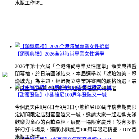
水瓶工作坊...
【頒獎典禮】2026全港時尚專業女性選舉
2026年第十六屆「全港時尚專業女性選舉」頒獎典禮暨
閉幕禮，於日前圓滿結束，本屆選舉以「琥珀如美．聚
煥城光」為主題，經過獨立專業評審團的嚴格甄選，最
終誕生7位兼具卓越實力與社會責任感的得獎者......
【甜蜜登陸】小熊維尼100周年登陸又一城
今個夏天由8月6日至9月3日小熊維尼100周年慶典期間限
定期間限定店甜蜜登陸又一城，邀請大家一起走進充滿
歡樂與童心的百畝森林，展開一場限定慶典！設有多個
夢幻打卡場景，獨家小熊維尼100周年限定精品，DIY香
水瓶工作坊...