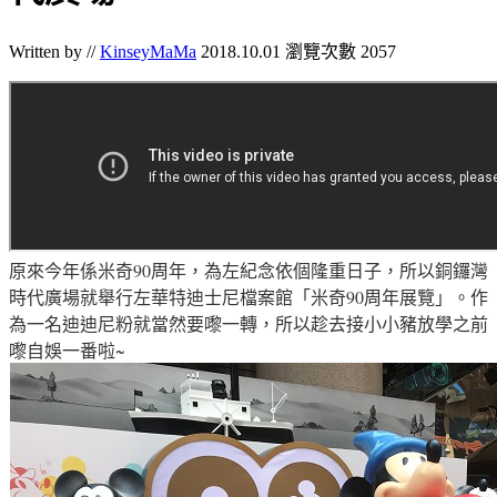
Written by //
KinseyMaMa
2018.10.01
瀏覽次數 2057
原來今年係米奇90周年，為左紀念依個隆重日子，所以銅鑼灣
時代廣場就舉行左華特迪士尼檔案館「米奇90周年展覽」。作
為一名迪迪尼粉就當然要嚟一轉，所以趁去接小小豬放學之前
嚟自娛一番啦~