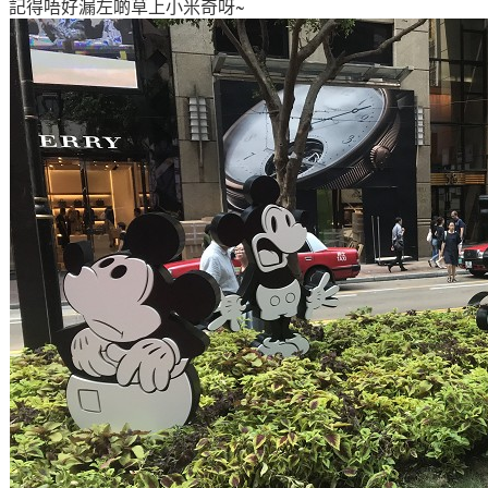
記得唔好漏左啲草上小
米奇呀~