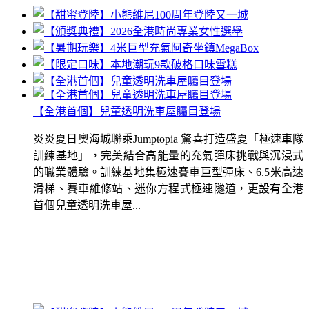
【全港首個】兒童透明洗車屋矚目登場
炎炎夏日奧海城聯乘Jumptopia 驚喜打造盛夏「極速車隊
訓練基地」，完美結合高能量的充氣彈床挑戰與沉浸式
的職業體驗。訓練基地集極速賽車巨型彈床、6.5米高速
滑梯、賽車維修站、迷你方程式極速隧道，更設有全港
首個兒童透明洗車屋...