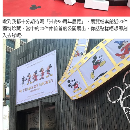
嚟到我都十分期待嘅「米奇90周年展覽」
，
展覽檔案館近90件
獨特珍藏，當中約20件仲係首度公開展出
，你話點樣唔想即刻
入去睇呢~