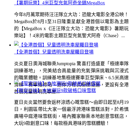
【暑期玩樂】4米巨型充氣阿奇坐鎮MegaBox
今年8月萬眾期待汪汪隊立大功：恐龍大電影全港公映！
MegaBox於8月1至31日隆重呈獻全港首個以電影為主題
的【MegaBox x《汪汪隊立大功：恐龍大電影》暑期玩
樂站】！4米的電影主題巨型充氣警犬阿奇（Chase）...
【全港首個】兒童透明洗車屋矚目登場
炎炎夏日奧海城聯乘Jumptopia 驚喜打造盛夏「極速車隊
訓練基地」，完美結合高能量的充氣彈床挑戰與沉浸式
的職業體驗。訓練基地集極速賽車巨型彈床、6.5米高速
滑梯、賽車維修站、迷你方程式極速隧道，更設有全港
【限定口味】本地潮玩9款破格口味雪糕
首個兒童透明洗車屋...
夏日炎炎當然要食返杯涼透心嘅雪糕～由即日起至8月19
日，利園區帶比大家一個最浮誇港味雪糕派對，於希慎
廣場中庭港味雪糕街，場內獨家聯乘本地創意雪糕店，
大玩9款創意口味！每款極具港味的雪糕體驗！