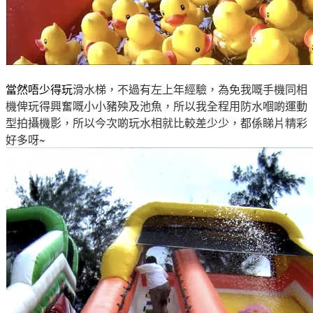
滑水梯
，
不過有左上年經驗
，為免我嘅手機同相
當然唔少得玩
機俾玩得興奮嘅小小豬殃及池魚
，所以我全程用防水嗰啲運動
型拍攝機影
，
所以今次啲玩水相就比較差少少
，
都係睇片精彩
好多呀~