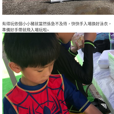
有得玩依個小小豬就當然係
急不及待
，快快手入場換好泳衣
，
準備好手帶就飛入場玩啦~