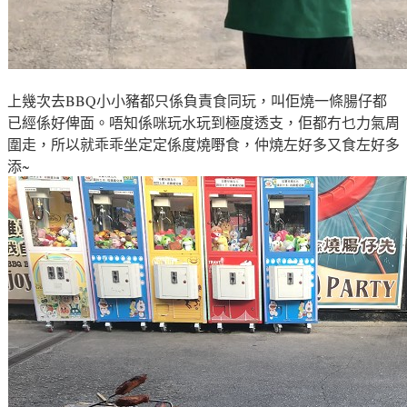
上幾次去BBQ小小豬都只係負責食同玩
，叫佢燒一條腸仔都
已經係好俾面
。唔知係咪玩水玩到極度透支
，佢都冇乜力氣周
圍走
，所以就乖乖坐定定係度燒嘢食
，仲燒左好多又食左好多
添~