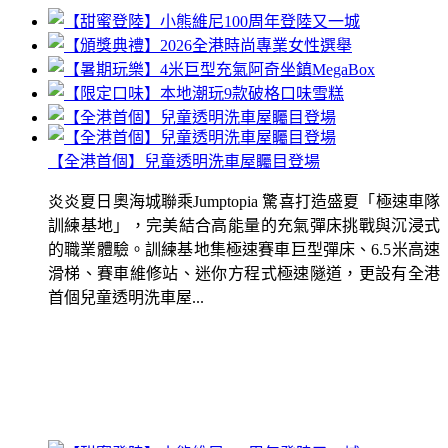
【全港首個】兒童透明洗車屋矚目登場
炎炎夏日奧海城聯乘Jumptopia 驚喜打造盛夏「極速車隊
訓練基地」，完美結合高能量的充氣彈床挑戰與沉浸式
的職業體驗。訓練基地集極速賽車巨型彈床、6.5米高速
滑梯、賽車維修站、迷你方程式極速隧道，更設有全港
首個兒童透明洗車屋...