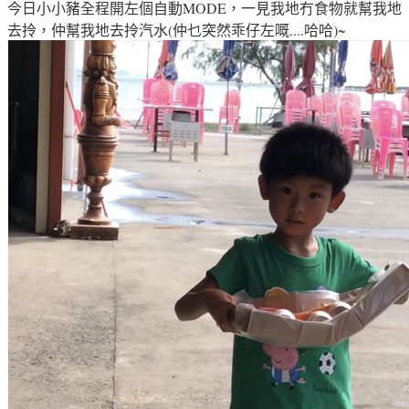
今日小小豬全程開左個自動MODE，一見我地冇食物就幫我地
去拎
，仲幫我地去拎汽水(仲乜突然乖仔左嘅....哈哈)~