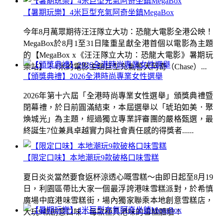
【暑期玩樂】4米巨型充氣阿奇坐鎮MegaBox
今年8月萬眾期待汪汪隊立大功：恐龍大電影全港公映！
MegaBox於8月1至31日隆重呈獻全港首個以電影為主題
的【MegaBox x《汪汪隊立大功：恐龍大電影》暑期玩
樂站】！4米的電影主題巨型充氣警犬阿奇（Chase）...
【頒獎典禮】2026全港時尚專業女性選舉
2026年第十六屆「全港時尚專業女性選舉」頒獎典禮暨
閉幕禮，於日前圓滿結束，本屆選舉以「琥珀如美．聚
煥城光」為主題，經過獨立專業評審團的嚴格甄選，最
終誕生7位兼具卓越實力與社會責任感的得獎者......
【限定口味】本地潮玩9款破格口味雪糕
夏日炎炎當然要食返杯涼透心嘅雪糕～由即日起至8月19
日，利園區帶比大家一個最浮誇港味雪糕派對，於希慎
廣場中庭港味雪糕街，場內獨家聯乘本地創意雪糕店，
大玩9款創意口味！每款極具港味的雪糕體驗！