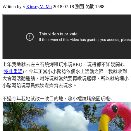
Written by //
KinseyMaMa
2018.07.18
瀏覽次數 1588
上年我地就去左白石燒烤邊玩水玩BBQ
，玩得都不知幾開心
(
按此重溫
)
。今年正當小小豬諗依個水上活動之際
，我就收到
大會嘅活動邀請
，咁好玩就當然要再嚟玩返轉
，所以就約埋小
小豬嘅陪玩專員姨姨嚟齊齊去玩水
。
不過今年我地就改一改目的地
，嚟
小欖燒烤樂園玩啦
~