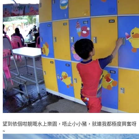
望到依個咁靚嘅水上樂園
，唔止小小豬
，就連我都極度興奮呀
~