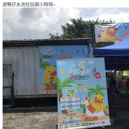
波鴨仔水池任玩兩小時呀~