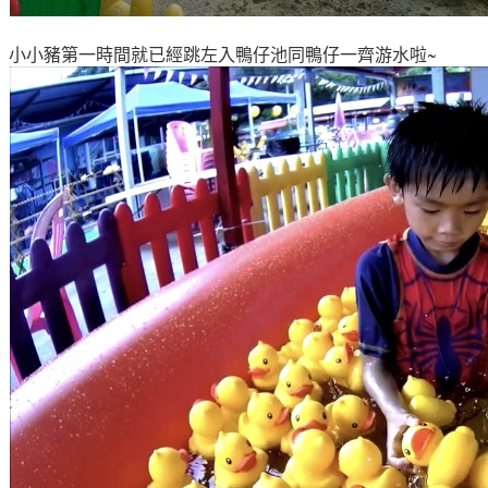
小小豬第一時間就已經跳左入鴨仔池同鴨仔一齊游水啦~