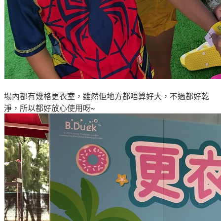
場內都有幾格
更衣室
，雖然佢地方都唔算好大
，不過都好
乾
淨，所以都好放心使用呀~