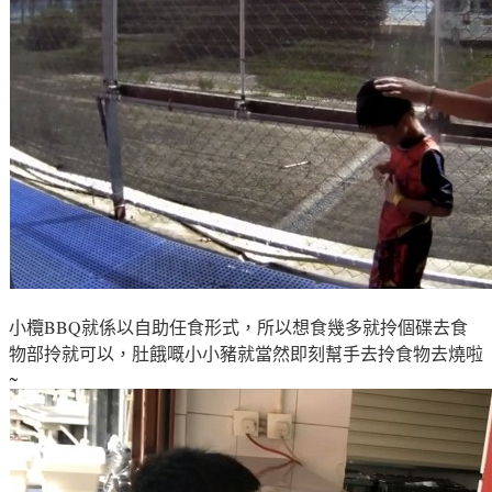
小欖BBQ就係以自助任食形式
，所以想食幾多就拎個碟去食
物部拎就可以
，
肚餓嘅小小豬就當然即刻幫手去拎食物去燒啦
~