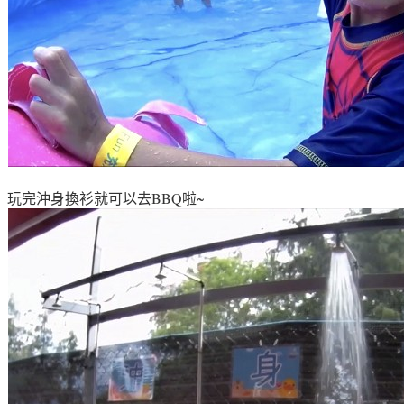
玩完沖身換衫就可以去BBQ啦~