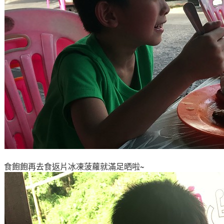
食飽飽再去食返片冰凍菠蘿就滿足晒啦~