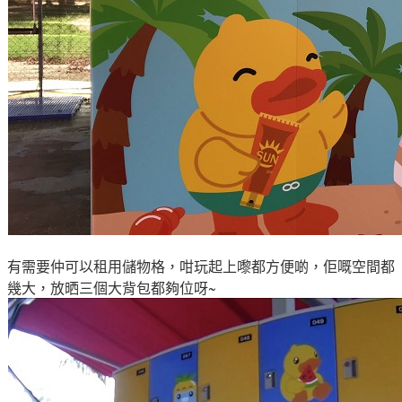
有需要仲可以租用儲物格，咁玩起上嚟都方便啲
，佢嘅空間都
幾大
，放晒三個大背包都夠位呀
~