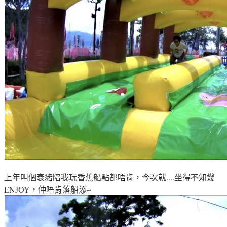
上年叫個衰豬陪我玩香蕉船點都唔肯，今次就....坐得不知幾
ENJOY
，仲唔肯落船添~