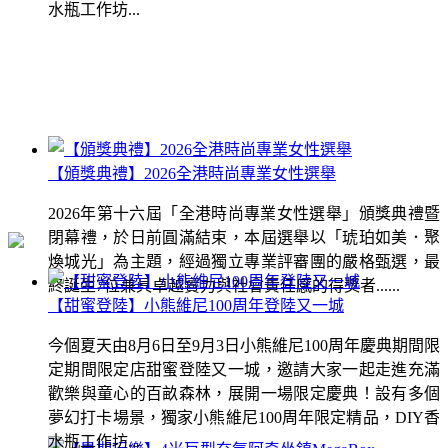
水瓶工作坊...
【頒獎典禮】2026全港時尚專業女性選舉
2026年第十六屆「全港時尚專業女性選舉」頒獎典禮暨
閉幕禮，於日前圓滿結束，本屆選舉以「琥珀如美．聚
煥城光」為主題，經過獨立專業評審團的嚴格甄選，最
終誕生7位兼具卓越實力與社會責任感的得獎者......
【甜蜜登陸】小熊維尼100周年登陸又一城
今個夏天由8月6日至9月3日小熊維尼100周年慶典期間限
定期間限定店甜蜜登陸又一城，邀請大家一起走進充滿
歡樂與童心的百畝森林，展開一場限定慶典！設有多個
夢幻打卡場景，獨家小熊維尼100周年限定精品，DIY香
水瓶工作坊...