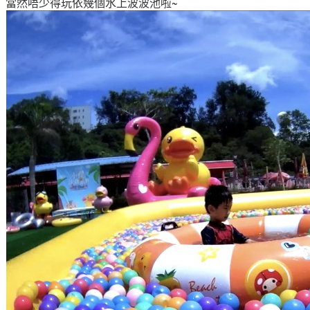
當然唔少得玩依幾個水上波波池啦~