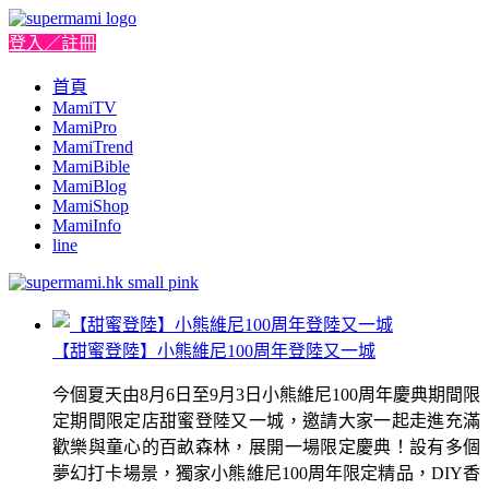
登入／註冊
首頁
MamiTV
MamiPro
MamiTrend
MamiBible
MamiBlog
MamiShop
MamiInfo
line
【甜蜜登陸】小熊維尼100周年登陸又一城
今個夏天由8月6日至9月3日小熊維尼100周年慶典期間限
定期間限定店甜蜜登陸又一城，邀請大家一起走進充滿
歡樂與童心的百畝森林，展開一場限定慶典！設有多個
夢幻打卡場景，獨家小熊維尼100周年限定精品，DIY香