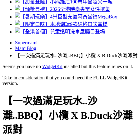
Supermami
MamiBlog
【一次過滿足玩水..沙灘..BBQ】小欖 X B.Duck沙灘派對
Seems you have no
WidgetKit
installed but this feature relies on it.
Take in consideration that you could need the FULL WidgetKit
version.
【一次過滿足玩水..沙
灘..BBQ】小欖 X B.Duck沙灘
派對