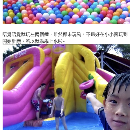
唔覺唔覺就玩左兩個鐘，雖然都未玩夠
，不過好在小小豬玩到
開始肚餓
，所以就乖乖上水啦
~