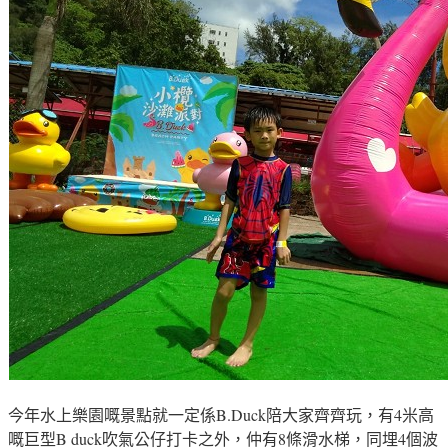
今年水上樂園嘅景點就一定係B.Duck陪大家齊齊玩，有4米高
嘅巨型B duck吹氣公仔打卡之外，仲有8條滑水梯，同埋4個波