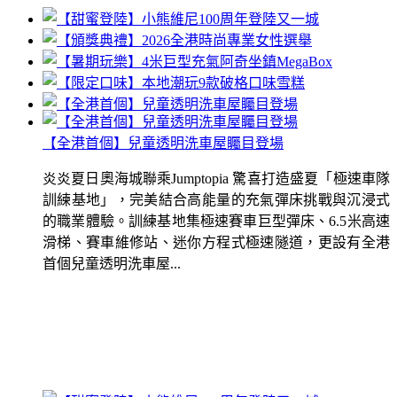
【全港首個】兒童透明洗車屋矚目登場
炎炎夏日奧海城聯乘Jumptopia 驚喜打造盛夏「極速車隊
訓練基地」，完美結合高能量的充氣彈床挑戰與沉浸式
的職業體驗。訓練基地集極速賽車巨型彈床、6.5米高速
滑梯、賽車維修站、迷你方程式極速隧道，更設有全港
首個兒童透明洗車屋...