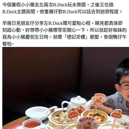
今個暑假小小豬去左兩次B.Duck玩水樂園
，之後又住過
B.Duck主題房間
，
依隻豬仔對
B.Duck
可以話去到迷戀程度
。
早幾日見朋友仔分享左
B.Duck嘅可愛點心相
，睇見都真係即
刻超心動，好想帶小小豬嚟等佢開心一下，所以就趁好姊妹約
我為小小豬慶祝生日時，就嚟「德記茶樓」朝聖
，食個鴨仔午
餐
啦~