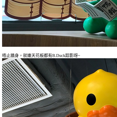
唔止牆身
，就連天花板都有
B.Duck踪影呀~