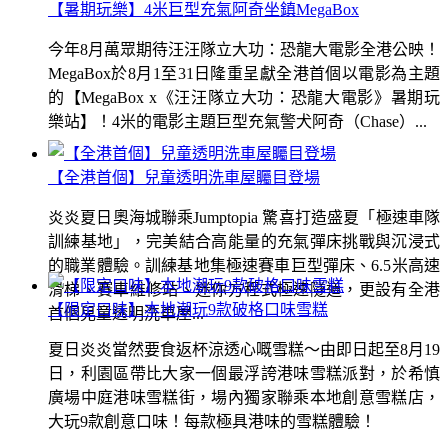
【暑期玩樂】4米巨型充氣阿奇坐鎮MegaBox
今年8月萬眾期待汪汪隊立大功：恐龍大電影全港公映！
MegaBox於8月1至31日隆重呈獻全港首個以電影為主題
的【MegaBox x《汪汪隊立大功：恐龍大電影》暑期玩
樂站】！4米的電影主題巨型充氣警犬阿奇（Chase）...
【全港首個】兒童透明洗車屋矚目登場
炎炎夏日奧海城聯乘Jumptopia 驚喜打造盛夏「極速車隊
訓練基地」，完美結合高能量的充氣彈床挑戰與沉浸式
的職業體驗。訓練基地集極速賽車巨型彈床、6.5米高速
滑梯、賽車維修站、迷你方程式極速隧道，更設有全港
【限定口味】本地潮玩9款破格口味雪糕
首個兒童透明洗車屋...
夏日炎炎當然要食返杯涼透心嘅雪糕～由即日起至8月19
日，利園區帶比大家一個最浮誇港味雪糕派對，於希慎
廣場中庭港味雪糕街，場內獨家聯乘本地創意雪糕店，
大玩9款創意口味！每款極具港味的雪糕體驗！