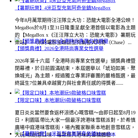
【暑期玩樂】4米巨型充氣阿奇坐鎮MegaBox
今年8月萬眾期待汪汪隊立大功：恐龍大電影全港公映！
MegaBox於8月1至31日隆重呈獻全港首個以電影為主題
的【MegaBox x《汪汪隊立大功：恐龍大電影》暑期玩
樂站】！4米的電影主題巨型充氣警犬阿奇（Chase）...
【頒獎典禮】2026全港時尚專業女性選舉
2026年第十六屆「全港時尚專業女性選舉」頒獎典禮暨
閉幕禮，於日前圓滿結束，本屆選舉以「琥珀如美．聚
煥城光」為主題，經過獨立專業評審團的嚴格甄選，最
終誕生7位兼具卓越實力與社會責任感的得獎者......
【限定口味】本地潮玩9款破格口味雪糕
夏日炎炎當然要食返杯涼透心嘅雪糕～由即日起至8月19
日，利園區帶比大家一個最浮誇港味雪糕派對，於希慎
廣場中庭港味雪糕街，場內獨家聯乘本地創意雪糕店，
大玩9款創意口味！每款極具港味的雪糕體驗！