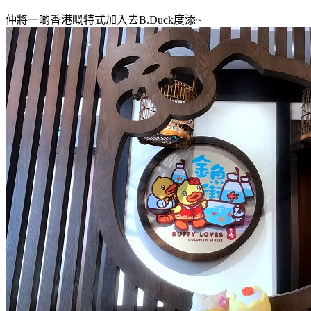
仲將一啲香港嘅特式加入去
B.Duck度
添~