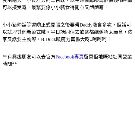
我地兩大一小食左大約三百蚊，以主題餐廳嚟講個價錢都叫做
可以接受嘅，最緊要係小小豬食得開心又飽飽嘛
！
小小豬仲話等遲啲正式開張之後要帶Daddy嚟食多次
，佢話可
以試埋其他新菜式哦
。平日話同佢去飲茶都總係唔太願意
，依
家又話要主動嚟
，
B.Duck嘅魔力真係大呀..呵呵呵
！
**有興趣朋友可以去官方
Facebook專頁
留意佢地嘅地址同營業
時間**