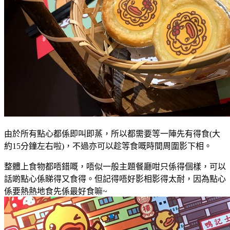
由於所有點心都係即叫即蒸，所以都需要等一陣先有得食(大
約15分鐘左右啦)
，
不過亦可以趁等食嘅時間周圍影下相
。
整體上食物都唔錯嘅，唔似一般主題餐廳咁只係得個樣
，
可以
話啲點心係睇得又食得。但記得唔好影
相影得
太耐
，因為點心
係要熱熱地食先係最好食嘛~