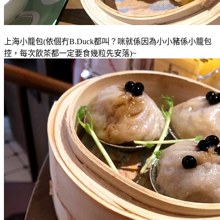
上海小籠包(依個冇
B.Duck都叫
？咪就係因為小小豬係
小籠包
控
，每次飲茶都一定要食幾粒先安落)
~