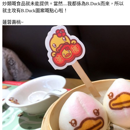
炒類嘅食品就未能提供。當然....我都係為B.Duck而來
，所以
就
主攻有
B.Duck
圖案嘅點心啦
！
蓮蓉壽桃~