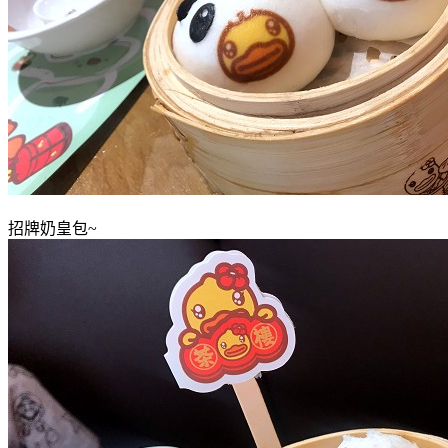
招牌奶皇包~