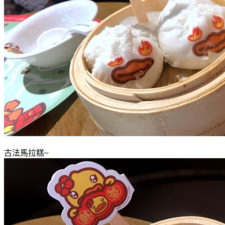
古法馬拉糕~