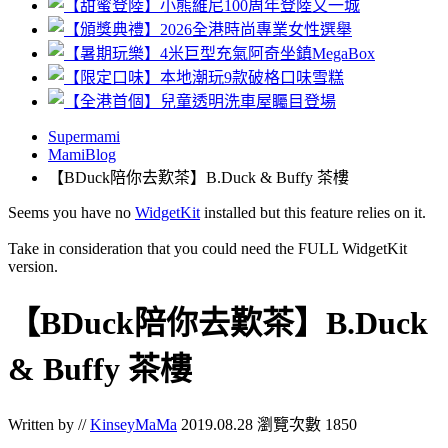
Supermami
MamiBlog
【BDuck陪你去歎茶】B.Duck & Buffy 茶樓
Seems you have no
WidgetKit
installed but this feature relies on it.
Take in consideration that you could need the FULL WidgetKit
version.
【BDuck陪你去歎茶】B.Duck
& Buffy 茶樓
Written by //
KinseyMaMa
2019.08.28
瀏覽次數 1850