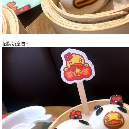
招牌奶皇包~