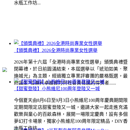
水瓶工作坊...
【頒獎典禮】2026全港時尚專業女性選舉
2026年第十六屆「全港時尚專業女性選舉」頒獎典禮暨
閉幕禮，於日前圓滿結束，本屆選舉以「琥珀如美．聚
煥城光」為主題，經過獨立專業評審團的嚴格甄選，最
終誕生7位兼具卓越實力與社會責任感的得獎者......
【甜蜜登陸】小熊維尼100周年登陸又一城
今個夏天由8月6日至9月3日小熊維尼100周年慶典期間限
定期間限定店甜蜜登陸又一城，邀請大家一起走進充滿
歡樂與童心的百畝森林，展開一場限定慶典！設有多個
夢幻打卡場景，獨家小熊維尼100周年限定精品，DIY香
水瓶工作坊...