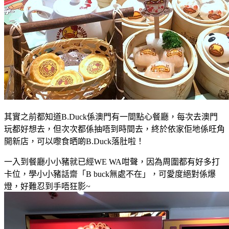
其實之前都知道B.Duck
係澳門
有一間點心餐廳
，每次去澳門
玩都好想去
，但
次次都係抽唔到時間去
，終於依家佢地係旺角
開新店
，可以嚟食晒啲
B.Duck落肚啦！
一入到餐廳小小豬就已經WE WA咁聲
，因為周圍都
有好多打
卡位，學小小豬話齋「B buck無處不在」，可愛度絕對係爆
燈，好難忍到手唔狂影~