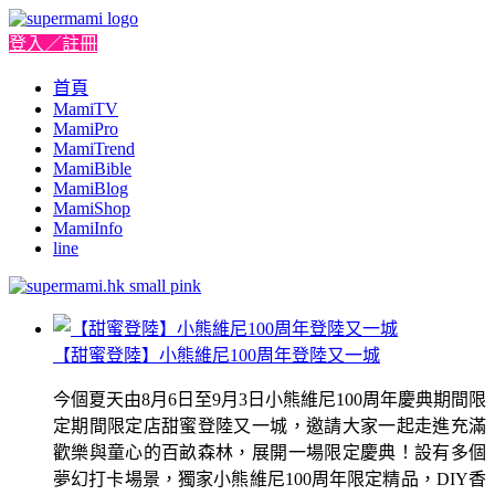
登入／註冊
首頁
MamiTV
MamiPro
MamiTrend
MamiBible
MamiBlog
MamiShop
MamiInfo
line
【甜蜜登陸】小熊維尼100周年登陸又一城
今個夏天由8月6日至9月3日小熊維尼100周年慶典期間限
定期間限定店甜蜜登陸又一城，邀請大家一起走進充滿
歡樂與童心的百畝森林，展開一場限定慶典！設有多個
夢幻打卡場景，獨家小熊維尼100周年限定精品，DIY香