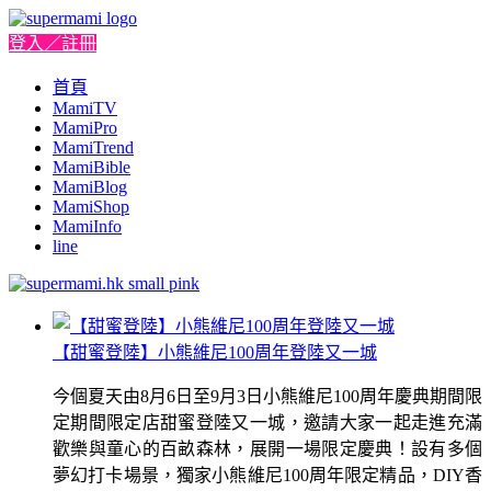
登入／註冊
首頁
MamiTV
MamiPro
MamiTrend
MamiBible
MamiBlog
MamiShop
MamiInfo
line
【甜蜜登陸】小熊維尼100周年登陸又一城
今個夏天由8月6日至9月3日小熊維尼100周年慶典期間限
定期間限定店甜蜜登陸又一城，邀請大家一起走進充滿
歡樂與童心的百畝森林，展開一場限定慶典！設有多個
夢幻打卡場景，獨家小熊維尼100周年限定精品，DIY香