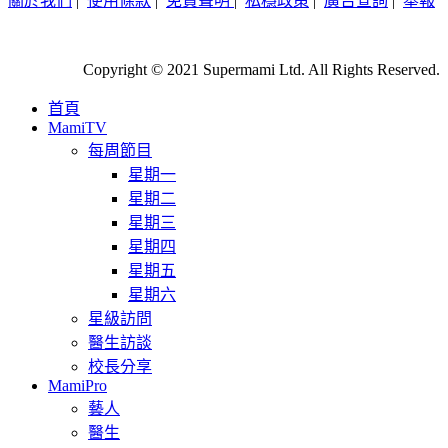
關於我們
|
使用條款
|
免責聲明
|
私穩政策
|
廣告查詢
|
舉報
Copyright © 2021 Supermami Ltd. All Rights Reserved.
首頁
MamiTV
每周節目
星期一
星期二
星期三
星期四
星期五
星期六
星級訪問
醫生訪談
校長分享
MamiPro
藝人
醫生