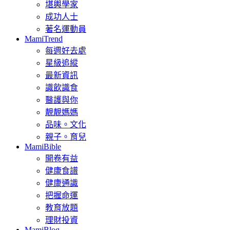
堪輿學家
成功人士
著名運動員
MamiTrend
每週好去處
星級追縱
最新資訊
識飲識食
醫護與你
靚靚媽媽
品味。文化
親子。育兒
MamiBible
開卷有益
健康食譜
健康通識
把握命運
教育放題
理財投資
MamiBlog