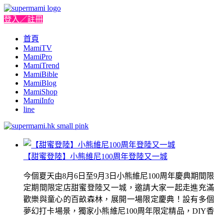
登入／註冊
首頁
MamiTV
MamiPro
MamiTrend
MamiBible
MamiBlog
MamiShop
MamiInfo
line
【甜蜜登陸】小熊維尼100周年登陸又一城
今個夏天由8月6日至9月3日小熊維尼100周年慶典期間限
定期間限定店甜蜜登陸又一城，邀請大家一起走進充滿
歡樂與童心的百畝森林，展開一場限定慶典！設有多個
夢幻打卡場景，獨家小熊維尼100周年限定精品，DIY香