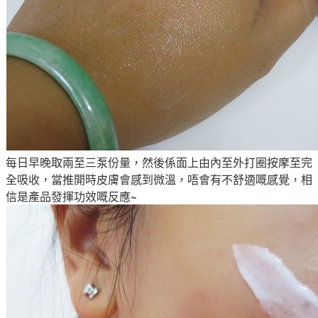
每日早晚取兩至三泵份量，然後係面上由內至外打圈按摩至完
全吸收
，當推開時皮膚會感到微溫
，唔會有不舒適嘅
感覺
，相
信是產品發揮功效嘅反應~