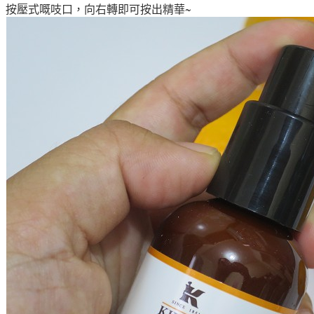
按壓式嘅吱口，向右轉即可按出
精華
~