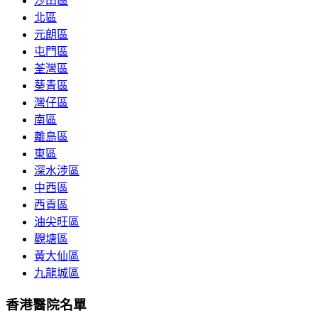
沙田區
北區
元朗區
屯門區
荃灣區
葵青區
灣仔區
南區
離島區
東區
深水涉區
中西區
西貢區
油尖旺區
觀塘區
黃大仙區
九龍城區
香港醫院名單