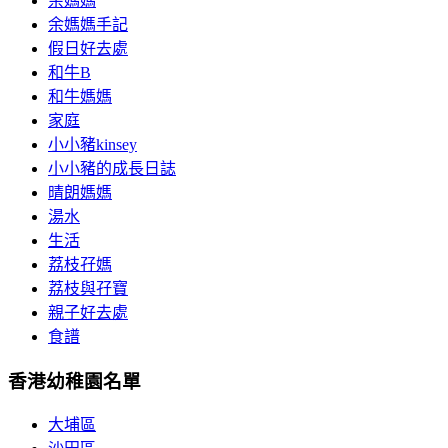
余媽媽
余媽媽手記
假日好去處
和牛B
和牛媽媽
家庭
小小豬kinsey
小小豬的成長日誌
晴朗媽媽
湯水
生活
荔枝孖媽
荔枝與孖寶
親子好去處
食譜
香港幼稚園名單
大埔區