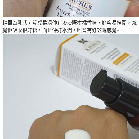
精華為乳狀，
質感柔滑
仲有淡淡嘅柑橘香味，好
容易推開
，感
覺佢
吸收很好快，
而且仲好水潤
，
唔會有好笠嘅感覺~