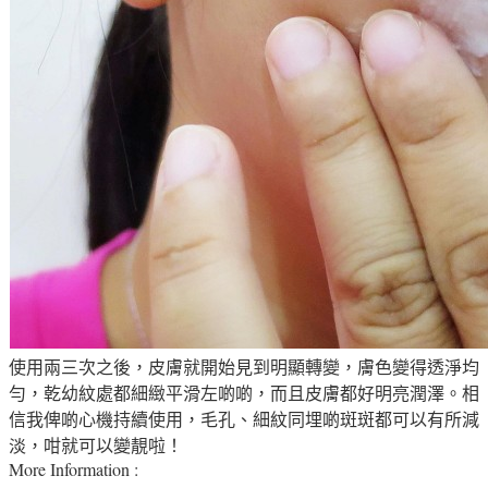
使用兩三次之後，皮膚就開始見到明顯轉變
，
膚色變得透淨均
勻，
乾幼紋處都
細緻平滑左啲啲，而且皮膚都好明亮潤澤
。
相
信我俾啲心機持續使用，毛孔
、
細紋同埋啲斑斑都可以有所減
淡，咁就可以變靚啦！
More Information :