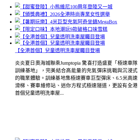
【全港首個】兒童透明洗車屋矚目登場
炎炎夏日奧海城聯乘Jumptopia 驚喜打造盛夏「極速車隊
訓練基地」，完美結合高能量的充氣彈床挑戰與沉浸式
的職業體驗。訓練基地集極速賽車巨型彈床、6.5米高速
滑梯、賽車維修站、迷你方程式極速隧道，更設有全港
首個兒童透明洗車屋...