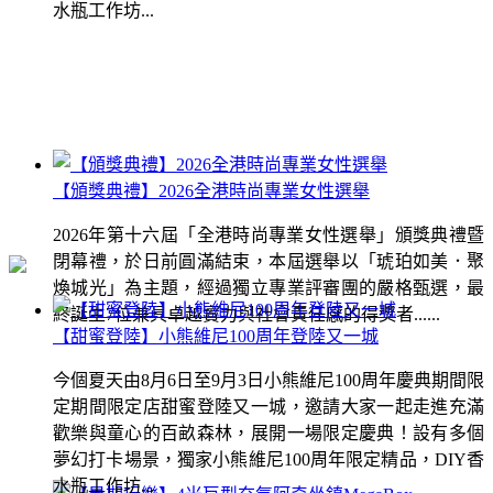
水瓶工作坊...
【頒獎典禮】2026全港時尚專業女性選舉
2026年第十六屆「全港時尚專業女性選舉」頒獎典禮暨
閉幕禮，於日前圓滿結束，本屆選舉以「琥珀如美．聚
煥城光」為主題，經過獨立專業評審團的嚴格甄選，最
終誕生7位兼具卓越實力與社會責任感的得獎者......
【甜蜜登陸】小熊維尼100周年登陸又一城
今個夏天由8月6日至9月3日小熊維尼100周年慶典期間限
定期間限定店甜蜜登陸又一城，邀請大家一起走進充滿
歡樂與童心的百畝森林，展開一場限定慶典！設有多個
夢幻打卡場景，獨家小熊維尼100周年限定精品，DIY香
水瓶工作坊...