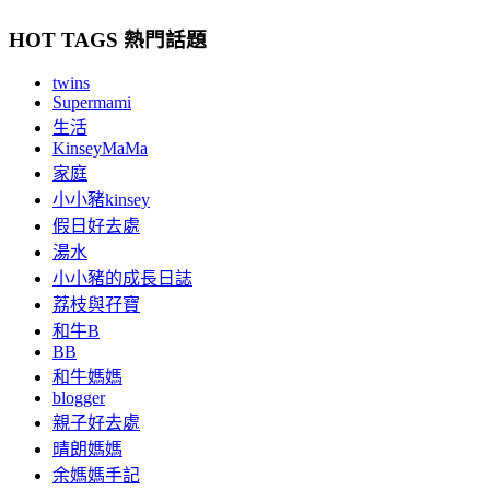
HOT TAGS 熱門話題
twins
Supermami
生活
KinseyMaMa
家庭
小小豬kinsey
假日好去處
湯水
小小豬的成長日誌
荔枝與孖寶
和牛B
BB
和牛媽媽
blogger
親子好去處
晴朗媽媽
余媽媽手記