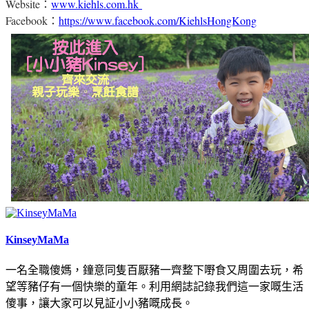
Website：
www.kiehls.com.hk
Facebook：
https://www.facebook.com/KiehlsHongKong
KinseyMaMa
一名全職傻媽，鐘意同隻百厭豬一齊整下嘢食又周圍去玩，希
望等豬仔有一個快樂的童年。利用網誌記錄我們這一家嘅生活
傻事，讓大家可以見証小小豬嘅成長。