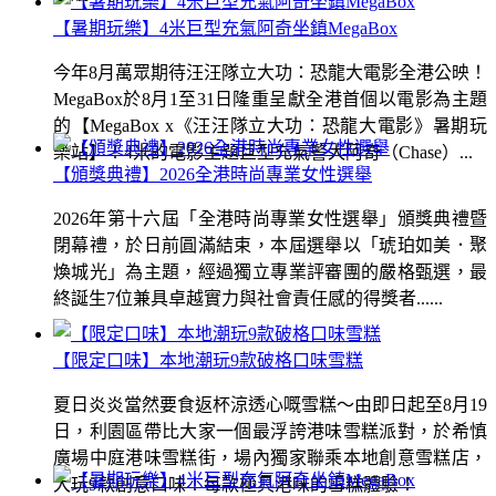
【暑期玩樂】4米巨型充氣阿奇坐鎮MegaBox
今年8月萬眾期待汪汪隊立大功：恐龍大電影全港公映！
MegaBox於8月1至31日隆重呈獻全港首個以電影為主題
的【MegaBox x《汪汪隊立大功：恐龍大電影》暑期玩
樂站】！4米的電影主題巨型充氣警犬阿奇（Chase）...
【頒獎典禮】2026全港時尚專業女性選舉
2026年第十六屆「全港時尚專業女性選舉」頒獎典禮暨
閉幕禮，於日前圓滿結束，本屆選舉以「琥珀如美．聚
煥城光」為主題，經過獨立專業評審團的嚴格甄選，最
終誕生7位兼具卓越實力與社會責任感的得獎者......
【限定口味】本地潮玩9款破格口味雪糕
夏日炎炎當然要食返杯涼透心嘅雪糕～由即日起至8月19
日，利園區帶比大家一個最浮誇港味雪糕派對，於希慎
廣場中庭港味雪糕街，場內獨家聯乘本地創意雪糕店，
大玩9款創意口味！每款極具港味的雪糕體驗！