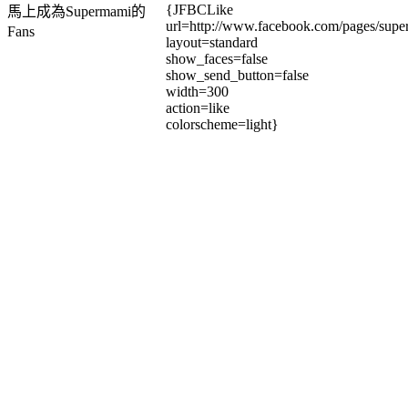
{JFBCLike
馬上成為Supermami的
url=http://www.facebook.com/pages/su
Fans
layout=standard
show_faces=false
show_send_button=false
width=300
action=like
colorscheme=light}