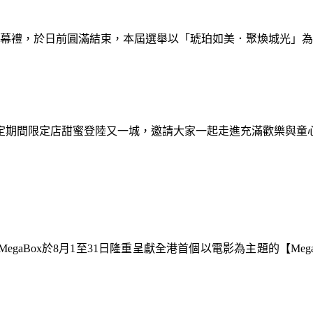
暨閉幕禮，於日前圓滿結束，本屆選舉以「琥珀如美．聚煥城光」
間限定期間限定店甜蜜登陸又一城，邀請大家一起走進充滿歡樂與
gaBox於8月1至31日隆重呈獻全港首個以電影為主題的【Meg