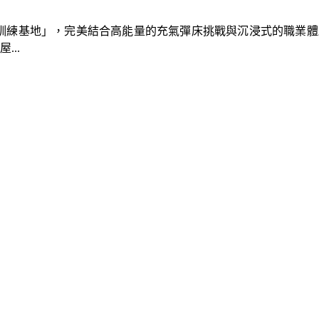
速車隊訓練基地」，完美結合高能量的充氣彈床挑戰與沉浸式的職業
..