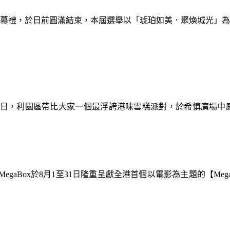
暨閉幕禮，於日前圓滿結束，本屆選舉以「琥珀如美．聚煥城光」
9日，利園區帶比大家一個最浮誇港味雪糕派對，於希慎廣場中
gaBox於8月1至31日隆重呈獻全港首個以電影為主題的【Meg