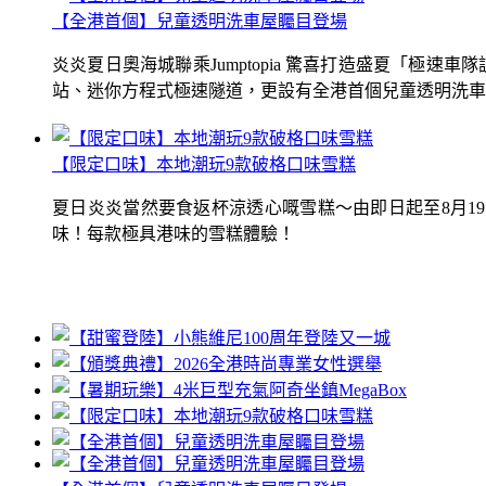
【全港首個】兒童透明洗車屋矚目登場
炎炎夏日奧海城聯乘Jumptopia 驚喜打造盛夏「極
站、迷你方程式極速隧道，更設有全港首個兒童透明洗車屋.
【限定口味】本地潮玩9款破格口味雪糕
夏日炎炎當然要食返杯涼透心嘅雪糕～由即日起至8月1
味！每款極具港味的雪糕體驗！