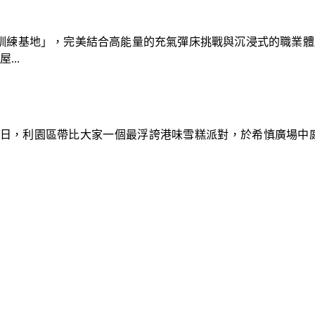
速車隊訓練基地」，完美結合高能量的充氣彈床挑戰與沉浸式的職業
..
9日，利園區帶比大家一個最浮誇港味雪糕派對，於希慎廣場中