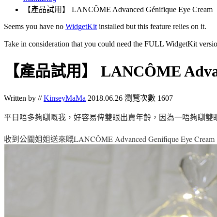
【產品試用】 LANCÔME Advanced Génifique Eye Cream
Seems you have no
WidgetKit
installed but this feature relies on it.
Take in consideration that you could need the FULL WidgetKit versio
【產品試用】 LANCÔME Advanced
Written by //
KinseyMaMa
2018.06.26
瀏覽次數 1607
平日唔多夠瞓嘅我
，好容易俾雙
眼出賣年齡，因為一唔夠瞓
雙
收到公關姐姐送來嘅
LANCÔME Advanced Genifique Eye Cream