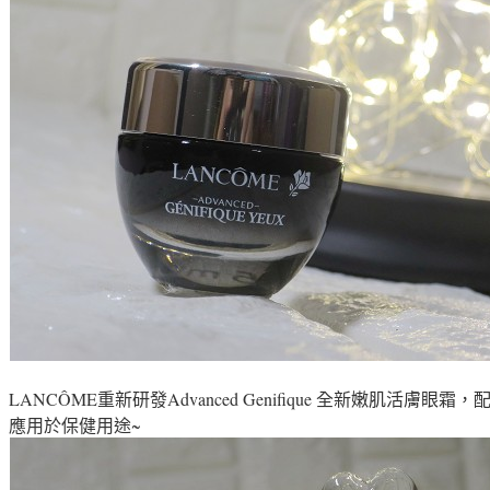
LANCÔME
重新研發Advanced Genifique 全新嫩肌活膚眼霜
，
配
應用於保健用途~