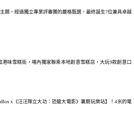
為主題，經過獨立專業評審團的嚴格甄選，最終誕生7位兼具卓越
庭港味雪糕街，場內獨家聯乘本地創意雪糕店，大玩9款創意口
aBox x《汪汪隊立大功：恐龍大電影》暑期玩樂站】！4米的電