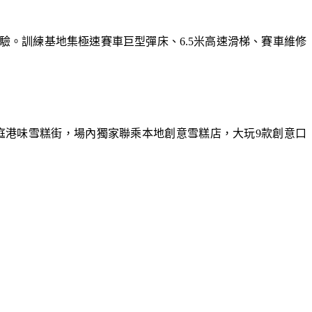
體驗。訓練基地集極速賽車巨型彈床、6.5米高速滑梯、賽車維修
庭港味雪糕街，場內獨家聯乘本地創意雪糕店，大玩9款創意口