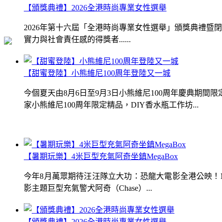
【頒獎典禮】2026全港時尚專業女性選舉
2026年第十六屆「全港時尚專業女性選舉」頒獎典禮
實力與社會責任感的得獎者......
【甜蜜登陸】小熊維尼100周年登陸又一城
今個夏天由8月6日至9月3日小熊維尼100周年慶典期
家小熊維尼100周年限定精品，DIY香水瓶工作坊...
【暑期玩樂】4米巨型充氣阿奇坐鎮MegaBox
今年8月萬眾期待汪汪隊立大功：恐龍大電影全港公映！Me
影主題巨型充氣警犬阿奇（Chase）...
【頒獎典禮】2026全港時尚專業女性選舉