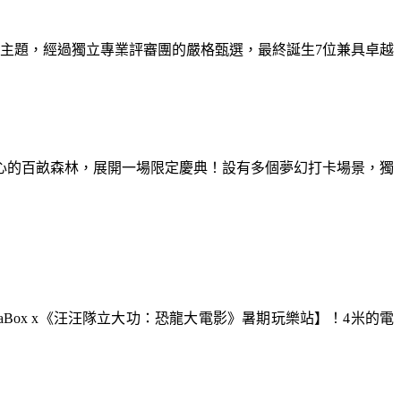
為主題，經過獨立專業評審團的嚴格甄選，最終誕生7位兼具卓越
童心的百畝森林，展開一場限定慶典！設有多個夢幻打卡場景，獨
aBox x《汪汪隊立大功：恐龍大電影》暑期玩樂站】！4米的電