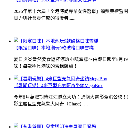
2026年第十六屆「全港時尚專業女性選舉」頒獎典禮
實力與社會責任感的得獎者......
【限定口味】本地潮玩9款破格口味雪糕
夏日炎炎當然要食返杯涼透心嘅雪糕～由即日起至8月1
味！每款極具港味的雪糕體驗！
【暑期玩樂】4米巨型充氣阿奇坐鎮MegaBox
今年8月萬眾期待汪汪隊立大功：恐龍大電影全港公映！Me
影主題巨型充氣警犬阿奇（Chase）...