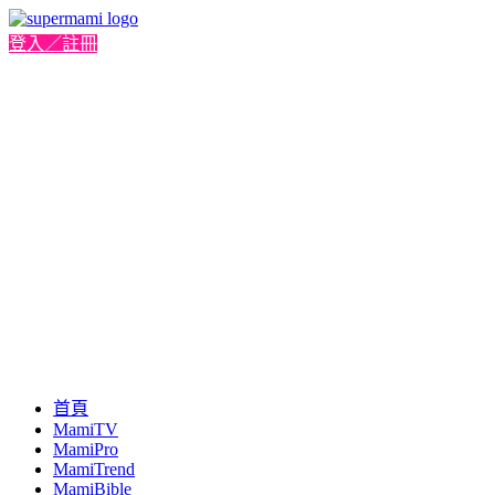
登入／註冊
首頁
MamiTV
MamiPro
MamiTrend
MamiBible