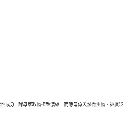
經典活性成分 - 酵母萃取物極致濃縮
，
而酵母係天然微生物
，
被廣泛