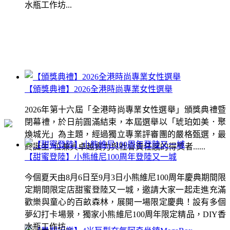
水瓶工作坊...
【頒獎典禮】2026全港時尚專業女性選舉
2026年第十六屆「全港時尚專業女性選舉」頒獎典禮暨
閉幕禮，於日前圓滿結束，本屆選舉以「琥珀如美．聚
煥城光」為主題，經過獨立專業評審團的嚴格甄選，最
終誕生7位兼具卓越實力與社會責任感的得獎者......
【甜蜜登陸】小熊維尼100周年登陸又一城
今個夏天由8月6日至9月3日小熊維尼100周年慶典期間限
定期間限定店甜蜜登陸又一城，邀請大家一起走進充滿
歡樂與童心的百畝森林，展開一場限定慶典！設有多個
夢幻打卡場景，獨家小熊維尼100周年限定精品，DIY香
水瓶工作坊...