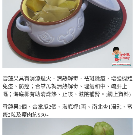
雪蓮果具有消涼退火、清熱解毒、祛斑除痘、增強機體
免疫、防癌；合掌瓜就
清熱解毒
、
理氣和中
、
疏肝止
嘔；海底椰有助清燥熱、止咳、滋陰補腎。(網上資料)
雪蓮果1個、合掌瓜2個、海底椰1両、南北杏1湯匙、蜜
棗2粒及瘦肉約$30~