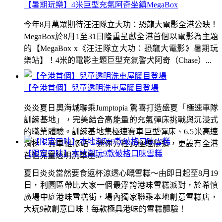
【暑期玩樂】4米巨型充氣阿奇坐鎮MegaBox
今年8月萬眾期待汪汪隊立大功：恐龍大電影全港公映！
MegaBox於8月1至31日隆重呈獻全港首個以電影為主題
的【MegaBox x《汪汪隊立大功：恐龍大電影》暑期玩
樂站】！4米的電影主題巨型充氣警犬阿奇（Chase）...
【全港首個】兒童透明洗車屋矚目登場
炎炎夏日奧海城聯乘Jumptopia 驚喜打造盛夏「極速車隊
訓練基地」，完美結合高能量的充氣彈床挑戰與沉浸式
的職業體驗。訓練基地集極速賽車巨型彈床、6.5米高速
滑梯、賽車維修站、迷你方程式極速隧道，更設有全港
【限定口味】本地潮玩9款破格口味雪糕
首個兒童透明洗車屋...
夏日炎炎當然要食返杯涼透心嘅雪糕～由即日起至8月19
日，利園區帶比大家一個最浮誇港味雪糕派對，於希慎
廣場中庭港味雪糕街，場內獨家聯乘本地創意雪糕店，
大玩9款創意口味！每款極具港味的雪糕體驗！