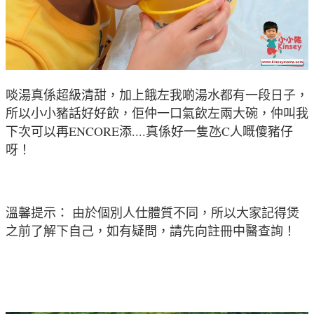
啖湯真係超級清甜，加上餓左我啲湯水都有一段日子
，
所以
小小豬話好好飲，佢仲一口氣飲左兩大碗，仲叫我
下次可以再ENCORE添....真係好一隻氹C人嘅傻豬仔
呀
！
溫馨提示： 由於個別人仕體質不同，所以大家記得煲
之前了解下自己，如有疑問，請先向註冊中醫查詢！