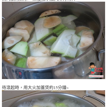
待滾起時，用大火加蓋煲約15分鐘~