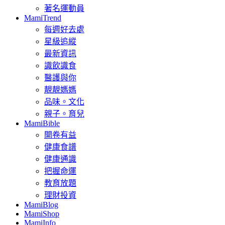
著名運動員
MamiTrend
每週好去處
星級追縱
最新資訊
識飲識食
醫護與你
靚靚媽媽
品味。文化
親子。育兒
MamiBible
開卷有益
健康食譜
健康通識
把握命運
教育放題
理財投資
MamiBlog
MamiShop
MamiInfo