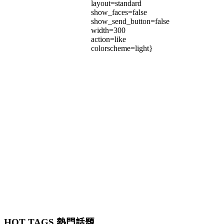
layout=standard
show_faces=false
show_send_button=false
width=300
action=like
colorscheme=light}
HOT TAGS 熱門話題