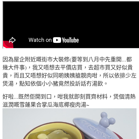
因為屋企附近嘅街市大裝修(要等到八月中先重開...都
幾大件事)
，我又唔想去平價店買
，去超市買又好似貴
貴，而且又唔想好似同啲姨姨搶靚肉咁
，所以
依排少左
煲湯
，
點知依個小小豬竟然投訢話冇湯飲
。
好啦...既然佢開到口
，
咁我就即刻買齊材料
，煲個
清熱
滋潤嘅雪蓮果合掌瓜海底椰瘦肉湯~