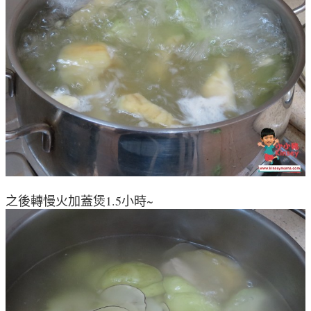
之後轉慢火加蓋煲1.5小時~