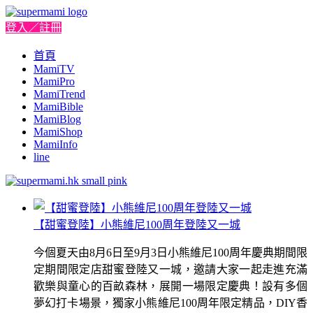
登入／註冊
首頁
MamiTV
MamiPro
MamiTrend
MamiBible
MamiBlog
MamiShop
MamiInfo
line
【甜蜜登陸】小熊維尼100周年登陸又一城
今個夏天由8月6日至9月3日小熊維尼100周年慶典期間限
定期間限定店甜蜜登陸又一城，邀請大家一起走進充滿
歡樂與童心的百畝森林，展開一場限定慶典！設有多個
夢幻打卡場景，獨家小熊維尼100周年限定精品，DIY香