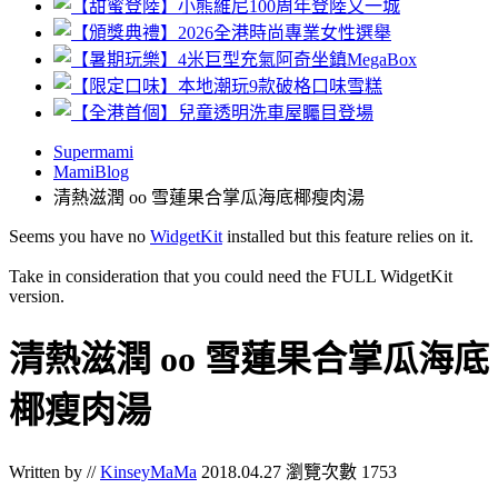
Supermami
MamiBlog
清熱滋潤 oo 雪蓮果合掌瓜海底椰瘦肉湯
Seems you have no
WidgetKit
installed but this feature relies on it.
Take in consideration that you could need the FULL WidgetKit
version.
清熱滋潤 oo 雪蓮果合掌瓜海底
椰瘦肉湯
Written by //
KinseyMaMa
2018.04.27
瀏覽次數 1753