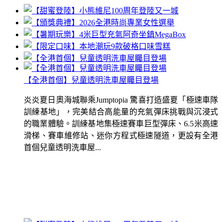
【全港首個】兒童透明洗車屋矚目登場
炎炎夏日奧海城聯乘Jumptopia 驚喜打造盛夏「極速車隊
訓練基地」，完美結合高能量的充氣彈床挑戰與沉浸式
的職業體驗。訓練基地集極速賽車巨型彈床、6.5米高速
滑梯、賽車維修站、迷你方程式極速隧道，更設有全港
首個兒童透明洗車屋...