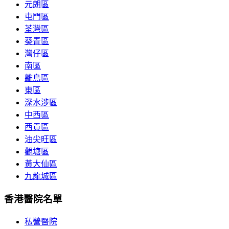
元朗區
屯門區
荃灣區
葵青區
灣仔區
南區
離島區
東區
深水涉區
中西區
西貢區
油尖旺區
觀塘區
黃大仙區
九龍城區
香港醫院名單
私營醫院