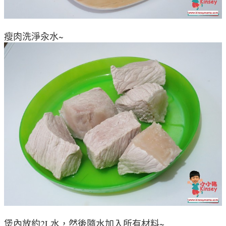
瘦肉洗淨汆水~
煲內放約2L水，然後隨水加入所有材料~