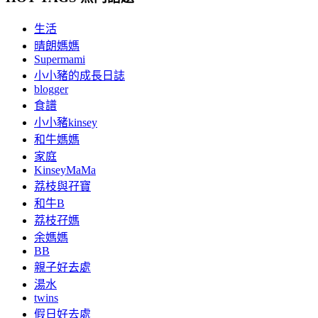
生活
晴朗媽媽
Supermami
小小豬的成長日誌
blogger
食譜
小小豬kinsey
和牛媽媽
家庭
KinseyMaMa
荔枝與孖寶
和牛B
荔枝孖媽
余媽媽
BB
親子好去處
湯水
twins
假日好去處