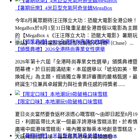
【暑期玩樂】4米巨型充氣阿奇坐鎮MegaBox
今年8月萬眾期待汪汪隊立大功：恐龍大電影全港公映！
MegaBox於8月1至31日隆重呈獻全港首個以電影為主題
的【MegaBox x《汪汪隊立大功：恐龍大電影》暑期玩
樂站】！4米的電影主題巨型充氣警犬阿奇（Chase）...
【頒獎典禮】2026全港時尚專業女性選舉
2026年第十六屆「全港時尚專業女性選舉」頒獎典禮暨
閉幕禮，於日前圓滿結束，本屆選舉以「琥珀如美．聚
煥城光」為主題，經過獨立專業評審團的嚴格甄選，最
終誕生7位兼具卓越實力與社會責任感的得獎者......
【限定口味】本地潮玩9款破格口味雪糕
夏日炎炎當然要食返杯涼透心嘅雪糕～由即日起至8月19
日，利園區帶比大家一個最浮誇港味雪糕派對，於希慎
廣場中庭港味雪糕街，場內獨家聯乘本地創意雪糕店，
大玩9款創意口味！每款極具港味的雪糕體驗！