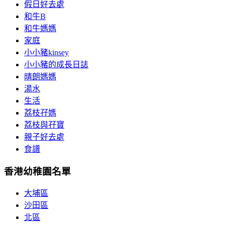
假日好去處
和牛B
和牛媽媽
家庭
小小豬kinsey
小小豬的成長日誌
晴朗媽媽
湯水
生活
荔枝孖媽
荔枝與孖寶
親子好去處
食譜
香港幼稚園名單
大埔區
沙田區
北區