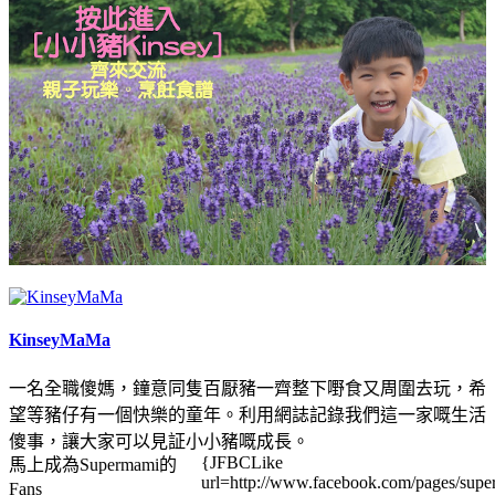
KinseyMaMa
一名全職傻媽，鐘意同隻百厭豬一齊整下嘢食又周圍去玩，希
望等豬仔有一個快樂的童年。利用網誌記錄我們這一家嘅生活
傻事，讓大家可以見証小小豬嘅成長。
{JFBCLike
馬上成為Supermami的
url=http://www.facebook.com/pages/su
Fans