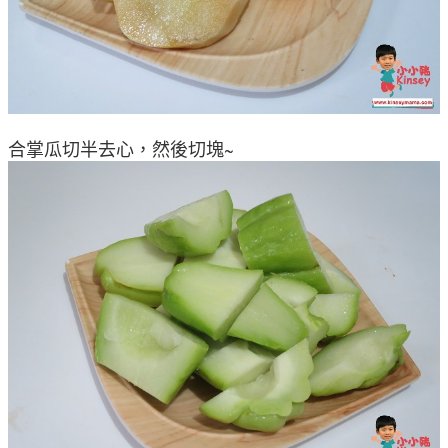
合掌瓜切半去心，然後切塊~